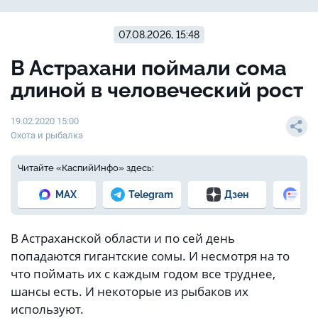
07.08.2026, 15:48
В Астрахани поймали сома
длиной в человеческий рост
19.02.2020 15:00
Охота и рыбалка
Читайте «КаспийИнфо» здесь:
MAX
Telegram
Дзен
Но
В Астраханской области и по сей день
попадаются гигантские сомы. И несмотря на то
что поймать их с каждым годом все труднее,
шансы есть. И некоторые из рыбаков их
используют.