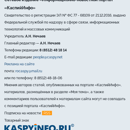
«КаспийИнфо»
Свидетельство о регистрации ЭЛ № ФС 77 - 68109 от 21.12.2016, выдано
Федеральной службой по надзору в сфере связи, информационных
технологий и массовых коммуникаций
Учредитель:
А.Н. Нечаев
Главный редактор —
А.Н. Нечаев
Телефоны редакции:
8 (8512) 48 18 14
E-mail редакции:
people@caspy.net
Реклама на сайте
почта:
rocaspy@mail.ru
или по телефону: 8 (8512) 48-18-06
Мнения авторов статей, опубликованных на портале «КаспийИнфо»,
материалов, размещённых в разделе «Моя тема», а также
комментариев пользователей к материалам сайта могут не совпадать
с позицией портала «КаспийИнфо».
RSS
Подписка на новости:
Товарный знак