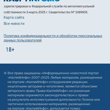
зарегистрирован в Федеральной службе по интеллектуальной
собственности 3 марта 2025 г. Свидетельство № 1089905.
Карта сайта
Все новости
Политика конфиденциальности и обработки персональных
данных пользователей
Все права защищены «Информационно-новостной портал
«КаспийИнфо» 2007–2025. Любые материалы, размещенные
на портале «КаспийИнфо» сотрудниками редакции,
нештатными авторами и читателями, являются объектами
авторского права. Права«КаспийИнфо» на указанные
материалы охраняются законодательством о правах
на результаты интеллектуальной деятельности. Полное или
частичное использование материалов, размещенных
на портале «КаспийИнфо», допускается только