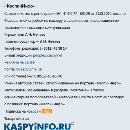
«КаспийИнфо»
Свидетельство о регистрации ЭЛ № ФС 77 - 68109 от 21.12.2016, выдано
Федеральной службой по надзору в сфере связи, информационных
технологий и массовых коммуникаций
Учредитель:
А.Н. Нечаев
Главный редактор —
А.Н. Нечаев
Телефоны редакции:
8 (8512) 48 18 14
E-mail редакции:
people@caspy.net
Реклама на сайте
почта:
rocaspy@mail.ru
или по телефону: 8 (8512) 48-18-06
Мнения авторов статей, опубликованных на портале «КаспийИнфо»,
материалов, размещённых в разделе «Моя тема», а также
комментариев пользователей к материалам сайта могут не совпадать
с позицией портала «КаспийИнфо».
RSS
Подписка на новости:
Товарный знак