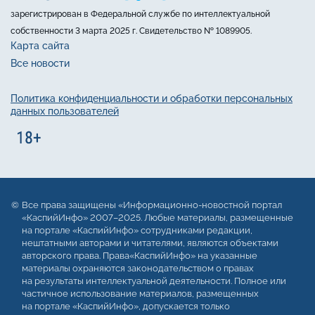
зарегистрирован в Федеральной службе по интеллектуальной
собственности 3 марта 2025 г. Свидетельство № 1089905.
Карта сайта
Все новости
Политика конфиденциальности и обработки персональных
данных пользователей
Все права защищены «Информационно-новостной портал
«КаспийИнфо» 2007–2025. Любые материалы, размещенные
на портале «КаспийИнфо» сотрудниками редакции,
нештатными авторами и читателями, являются объектами
авторского права. Права«КаспийИнфо» на указанные
материалы охраняются законодательством о правах
на результаты интеллектуальной деятельности. Полное или
частичное использование материалов, размещенных
на портале «КаспийИнфо», допускается только