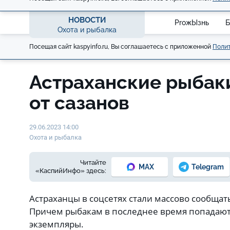
НОВОСТИ
ProжЫзнь
Б
Охота и рыбалка
Посещая сайт kaspyinfo.ru, Вы соглашаетесь с приложенной
Полит
Астраханские рыбак
от сазанов
29.06.2023 14:00
Охота и рыбалка
Читайте
MAX
Telegram
«КаспийИнфо» здесь:
Астраханцы в соцсетях стали массово сообщать
Причем рыбакам в последнее время попадают
экземпляры.