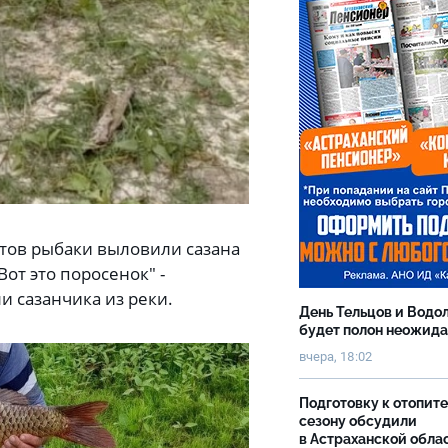
ортов рыбаки выловили сазана
Вот это поросенок" -
и сазанчика из реки.
День Тельцов и Водо
будет полон неожид
вчера, 18:02
Подготовку к отопит
сезону обсудили
в Астраханской обла