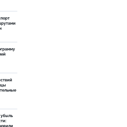
спорт
шрутами
и
ограмму
мей
йствий
нцы
ительные
а убыль
ти:
новили