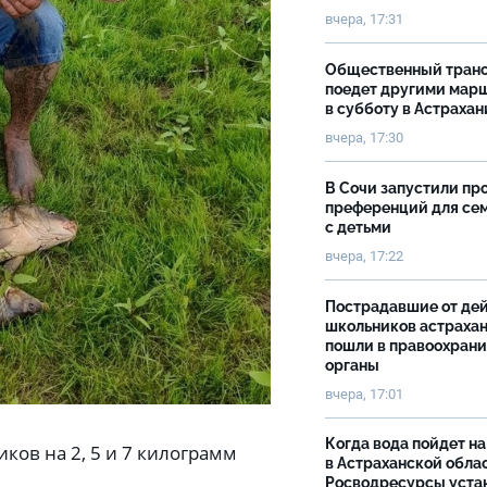
вчера, 17:31
Общественный тран
поедет другими мар
в субботу в Астрахан
вчера, 17:30
В Сочи запустили пр
преференций для се
с детьми
вчера, 17:22
Пострадавшие от де
школьников астраха
пошли в правоохран
органы
вчера, 17:01
Когда вода пойдет н
ков на 2, 5 и 7 килограмм
в Астраханской облас
Росводресурсы уста