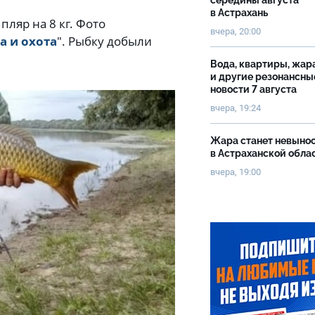
середины августа
в Астрахань
пляр на 8 кг. Фото
вчера, 20:00
а и охота
". Рыбку добыли
Вода, квартиры, жар
и другие резонансны
новости 7 августа
вчера, 19:24
Жара станет невыно
в Астраханской обла
вчера, 19:00