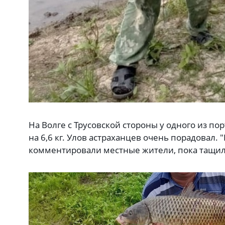
На Волге с Трусовской стороны у одного из п
на 6,6 кг. Улов астраханцев очень порадовал. "
комментировали местные жители, пока тащил