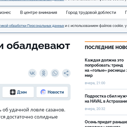
изнес
В центре внимания
Город трудовой доблести
икой обработки Персональных данных
и с использованием файлов cookie, у
и обалдевают
ПОСЛЕДНИЕ НОВ
Каждая должна это
попробовать: тренд
на «голые» ресницы 
мир
вчера, 21:00
Дзен
Новости
Подростка сбил муж
на HAVAL в Астрахан
 об удачной ловле сазанов.
вчера, 20:32
ся достаточно солидные
Осень придет раньш