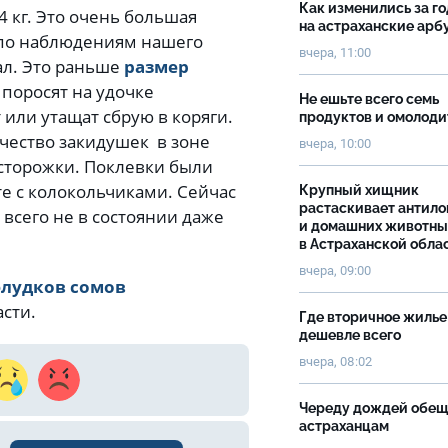
Как изменились за г
4 кг. Это очень большая
на астраханские ар
т, по наблюдениям нашего
вчера, 11:00
ал. Это раньше
размер
х поросят на удочке
Не ешьте всего семь
 или утащат сбрую в коряги.
продуктов и омолоди
чество закидушек в зоне
вчера, 10:00
сторожки. Поклевки были
те с колокольчиками. Сейчас
Крупный хищник
растаскивает антило
всего не в состоянии даже
и домашних животны
в Астраханской обла
вчера, 09:00
лудков сомов
асти.
Где вторичное жилье
дешевле всего
вчера, 08:02
Череду дождей обе
астраханцам