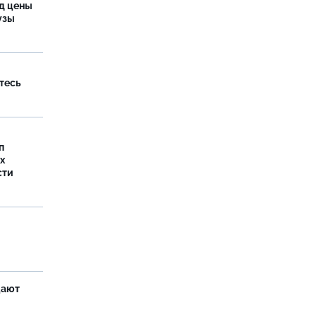
од цены
бузы
тесь
п
х
сти
щают