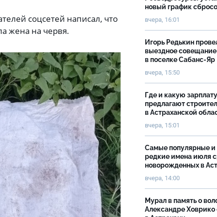
новый график сброс
вателей соцсетей написал, что
вчера, 16:01
ла жена на червя.
Игорь Редькин прове
выездное совещание
в поселке Сабанс-Яр
вчера, 15:50
Где и какую зарплат
предлагают строите
в Астраханской обла
вчера, 15:01
Самые популярные и
редкие имена июля 
новорожденных в Ас
вчера, 14:00
Мурал в память о вол
Александре Ховрико