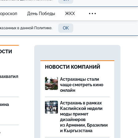
Гороскоп
День Победы
ЖКХ
OK
казанных в данной Политике.
ОСТИ
НОВОСТИ КОМПАНИЙ
захватил
Астраханцы стали
чаще смотреть кино
онлайн
Астрахань в рамках
чина
Каспийской недели
и
моды примет
дизайнеров
из Армении, Бразилии
и Кыргызстана
е