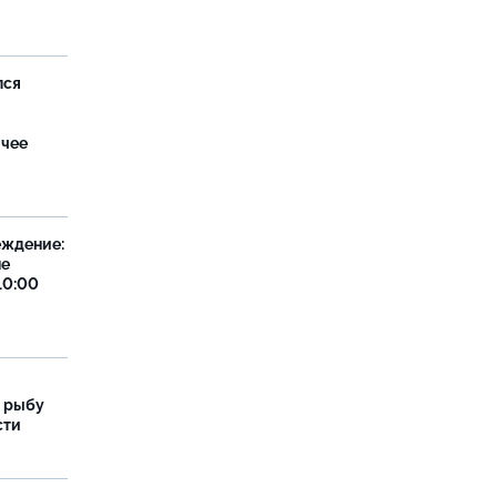
лся
ячее
еждение:
не
10:00
 рыбу
сти