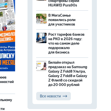
смартфоны серии
HUAWEI Pura90s
В МегаСемье
появились роли
для участников
Рост тарифов банков
на РКО в 2026 году:
что на самом деле
подорожало
для бизнеса
Билайн открыл
предзаказ на Samsung
Galaxy Z Fold8 Ультра,
Galaxy Z Fold8 и Galaxy
леев
Z Флип8 со скидкой
анностей
до 20 000 рублей
Все новости
ельному
сти