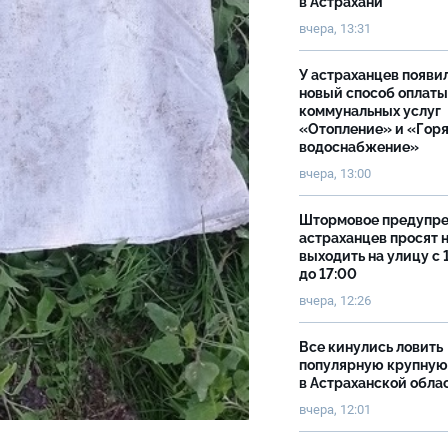
в Астрахани
вчера, 13:31
У астраханцев появи
новый способ оплаты
коммунальных услуг
«Отопление» и «Гор
водоснабжение»
вчера, 13:00
Штормовое предупр
астраханцев просят 
выходить на улицу с 
до 17:00
вчера, 12:26
Все кинулись ловить
популярную крупную
в Астраханской обла
вчера, 12:01