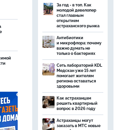
За год - в топ. Как
молодой девелопер
стал главным
открытием
астраханского рынка
а
е
Антибиотики
и микрофлора: почему
важно думать не
только о бактериях
симой
сти
Сеть лабораторий KDL
Медскан уже 15 лет
помогает жителям
региона оставаться
здоровыми
Как астраханцам
решить квартирный
вопрос в 2026 году
Астраханцы могут
заказать в МТС новые