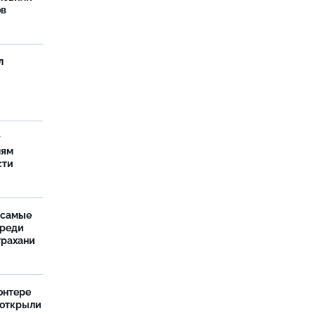
ов
л
у
лям
сти
 самые
среди
трахани
онтере
 открыли