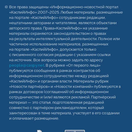
Все права защищены «Информационно-новостной портал
«КаспийИнфо» 2007–2025. Любые материалы, размещенные
на портале «КаспийИнфо» сотрудниками редакции,
нештатными авторами и читателями, являются объектами
авторского права. Права«КаспийИнфо» на указанные
материалы охраняются законодательством о правах
на результаты интеллектуальной деятельности. Полное или
частичное использование материалов, размещенных
на портале «КаспийИнфо», допускается только
с письменного согласия редакции с указанием ссылки
на источник. Все вопросы можно задать по адресу
people@caspy.net
. В рубрике «От первого лица»
публикуются сообщения в рамках контрактов об
информационном сотрудничестве между редакцией
«КаспийИнфо» и органами власти. Материалы рубрик
«Новости партнёров» и «Новости компаний» публикуются в
рамках договоров (соглашений) об информационном
сотрудничестве и (или) являются рекламой. Партнёрский
материал — это статья, подготовленная редакцией
совместно с партнёром-рекламодателем, который
заинтересован в теме материала, участвует в его создании
и оплачивает размещение.