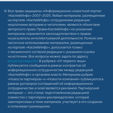
Все права защищены «Информационно-новостной портал
«КаспийИнфо» 2007–2025. Любые материалы, размещенные
на портале «КаспийИнфо» сотрудниками редакции,
нештатными авторами и читателями, являются объектами
авторского права. Права«КаспийИнфо» на указанные
материалы охраняются законодательством о правах
на результаты интеллектуальной деятельности. Полное или
частичное использование материалов, размещенных
на портале «КаспийИнфо», допускается только
с письменного согласия редакции с указанием ссылки
на источник. Все вопросы можно задать по адресу
people@caspy.net
. В рубрике «От первого лица»
публикуются сообщения в рамках контрактов об
информационном сотрудничестве между редакцией
«КаспийИнфо» и органами власти. Материалы рубрик
«Новости партнёров» и «Новости компаний» публикуются в
рамках договоров (соглашений) об информационном
сотрудничестве и (или) являются рекламой. Партнёрский
материал — это статья, подготовленная редакцией
совместно с партнёром-рекламодателем, который
заинтересован в теме материала, участвует в его создании
и оплачивает размещение.