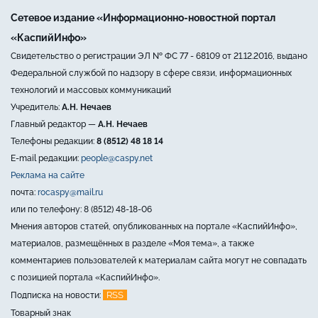
Сетевое издание «Информационно-новостной портал
«КаспийИнфо»
Свидетельство о регистрации ЭЛ № ФС 77 - 68109 от 21.12.2016, выдано
Федеральной службой по надзору в сфере связи, информационных
технологий и массовых коммуникаций
Учредитель:
А.Н. Нечаев
Главный редактор —
А.Н. Нечаев
Телефоны редакции:
8 (8512) 48 18 14
E-mail редакции:
people@caspy.net
Реклама на сайте
почта:
rocaspy@mail.ru
или по телефону: 8 (8512) 48-18-06
Мнения авторов статей, опубликованных на портале «КаспийИнфо»,
материалов, размещённых в разделе «Моя тема», а также
комментариев пользователей к материалам сайта могут не совпадать
с позицией портала «КаспийИнфо».
RSS
Подписка на новости:
Товарный знак