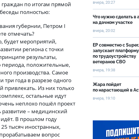
вчера, 20:27
 граждан по итогам прямой
 беседы полностью:
Что нужно сделать в 
на дачном участке
ования губернии, Петром I
вчера, 20:02
ете отмечать?
, будет мероприятий,
ЕР совместно с Super
азвитии региона с точки
запускает платформу
принципе результаты,
по трудоустройству
ветеранов СВО
о периода, положительные,
вчера, 19:38
ного производства. Самое
ти три года в разрезе одного
Жара пойдет
й привлекать. Из них только
по нарастающей в А
комплекс, остальные идут
вчера, 19:10
 очень неплохо пошёл проект
ь развитие – медицинский
идёт. В прошлом году
 25 тысяч иностранных,
с прорабатываем вопрос