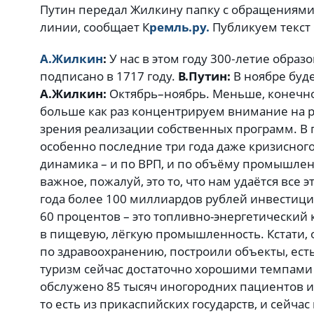
Путин передал Жилкину папку с обращениями
линии, сообщает К
ремль.ру.
Публикуем текст
А.Жилкин
:
У нас в этом году 300‑летие образ
подписано в 1717 году.
В.Путин:
В ноябре буд
А.Жилкин:
Октябрь–ноябрь. Меньше, конечно
больше как раз концентрируем внимание на р
зрения реализации собственных программ. В 
особенно последние три года даже кризисног
динамика – и по ВРП, и по объёму промышлен
важное, пожалуй, это то, что нам удаётся все э
года более 100 миллиардов рублей инвестици
60 процентов – это топливно-энергетический 
в пищевую, лёгкую промышленность. Кстати,
по здравоохранению, построили объекты, ест
туризм сейчас достаточно хорошими темпами 
обслужено 85 тысяч иногородних пациентов и
то есть из прикаспийских государств, и сейча