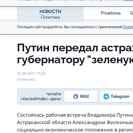
НОВОСТИ
ProжЫзнь
Б
Политика
Посещая сайт kaspyinfo.ru, Вы соглашаетесь с приложенной
Полит
Путин передал астр
губернатору "зелену
22.08.2017 15:32
Политика
Читайте
MAX
Telegram
«КаспийИнфо» здесь:
Состоялась рабочая встреча Владимира Путин
Астраханской области Александром Жилкиным
социально-экономическое положение в регио