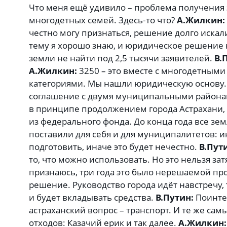
Что меня ещё удивило – проблема получения 
многодетных семей. Здесь‑то что?
А.Жилкин:
честно могу признаться, решение долго искали
тему я хорошо знаю, и юридическое решение 
земли не найти под 2,5 тысячи заявителей.
В.
А.Жилкин:
3250 – это вместе с многодетным
категориями. Мы нашли юридическую основу.
соглашение с двумя муниципальными районам
в принципе продолжением города Астрахани, 
из федерального фонда. До конца года все зем
поставили для себя и для муниципалитетов: и
подготовить, иначе это будет нечестно.
В.Пут
то, что можно использовать. Но это нельзя зат
признаюсь, три года это было нерешаемой п
решение. Руководство города идёт навстречу, 
и будет вкладывать средства.
В.Путин:
Поинте
астраханский вопрос – транспорт. И те же са
отходов: Казачий ерик и так далее.
А.Жилкин