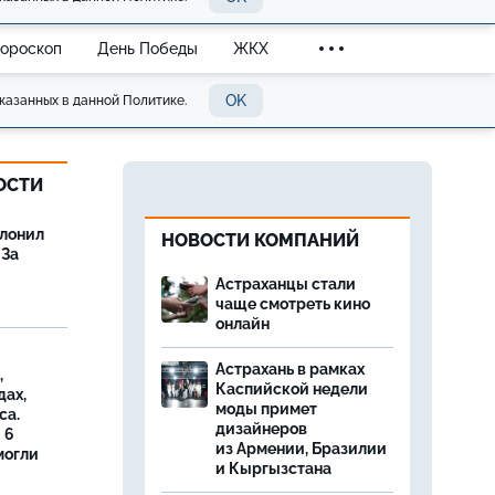
Гороскоп
День Победы
ЖКХ
OK
казанных в данной Политике.
ОСТИ
олонил
НОВОСТИ КОМПАНИЙ
 За
Астраханцы стали
чаще смотреть кино
онлайн
Астрахань в рамках
,
Каспийской недели
дах,
моды примет
са.
дизайнеров
 6
из Армении, Бразилии
могли
и Кыргызстана