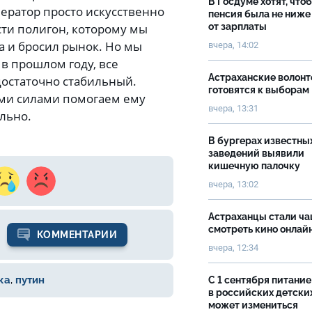
В Госдуме хотят, что
ератор просто искусственно
пенсия была не ниже
от зарплаты
сти полигон, которому мы
а и бросил рынок. Но мы
вчера, 14:02
 в прошлом году, все
Астраханские волон
достаточно стабильный.
готовятся к выборам
семи силами помогаем ему
вчера, 13:31
ально.
В бургерах известны
заведений выявили
кишечную палочку
вчера, 13:02
Астраханцы стали ч
смотреть кино онлай
КОММЕНТАРИИ
вчера, 12:34
ка
,
путин
С 1 сентября питание
в российских детски
может измениться