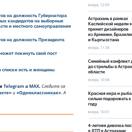
вчера, 12:05
ов на должность Губернатора
Астрахань в рамках
ных кандидатов на выборные
Каспийской недели 
асти и местного самоуправления
примет дизайнеров
из Армении, Бразили
ов на должность Президента
и Кыргызстана
вчера, 11:26
может покинуть свой пост
Семейный конфликт 
до стрельбы в Астра
ом списке есть и женщины
области
вчера, 10:58
 в
Telegram
и
MAX
.
Cледите за
акте»
и
«Одноклассниках»
. А
Красная икра и рыба
сильно подорожать к
году
вчера, 10:01
4-летняя девочка по
в ДТП в Астрахани