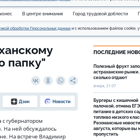
изнес
В центре внимания
Город трудовой доблести
икой обработки Персональных данных
и с использованием файлов cookie, у
аханскому
ПОСЛЕДНИЕ НОВ
ю папку"
Полезный фрукт зап
астраханские рынки.
сколько отдают
вчера, 21:07
Бургеры с кишечной
Дзен
Новости
палочкой, отмена ЕГЭ
питание в детских са
топливо низкого клас
а с губернатором
Резонансные новости
. На ней обсуждалось
августа, которые вы 
пропустить
не. На встрече Владимир