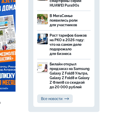
смартфоны серии
HUAWEI Pura90s
В МегаСемье
появились роли
для участников
Рост тарифов банков
на РКО в 2026 году:
что на самом деле
подорожало
для бизнеса
Билайн открыл
предзаказ на Samsung
Galaxy Z Fold8 Ультра,
Galaxy Z Fold8 и Galaxy
Z Флип8 со скидкой
до 20 000 рублей
Все новости
а