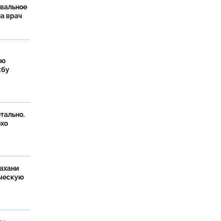
рвальное
ла врач
ую
жбу
тально.
охо
ахани
ческую