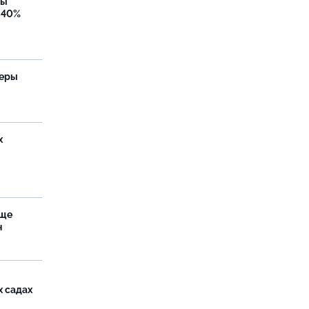
бы
 40%
теры
х
аще
н
х садах