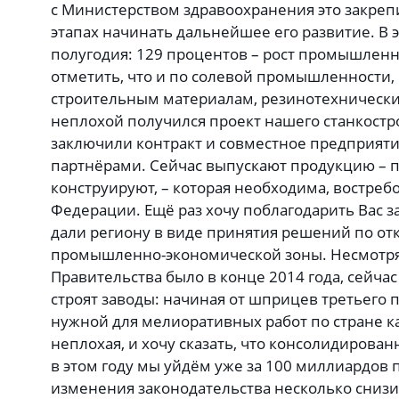
с Министерством здравоохранения это закреп
этапах начинать дальнейшее его развитие. В 
полугодия: 129 процентов – рост промышленн
отметить, что и по солевой промышленности
строительным материалам, резинотехническ
неплохой получился проект нашего станкостр
заключили контракт и совместное предприяти
партнёрами. Сейчас выпускают продукцию – 
конструируют, – которая необходима, востреб
Федерации. Ещё раз хочу поблагодарить Вас з
дали региону в виде принятия решений по о
промышленно-экономической зоны. Несмотря 
Правительства было в конце 2014 года, сейчас
строят заводы: начиная от шприцев третьего 
нужной для мелиоративных работ по стране к
неплохая, и хочу сказать, что консолидирован
в этом году мы уйдём уже за 100 миллиардов 
изменения законодательства несколько сниз