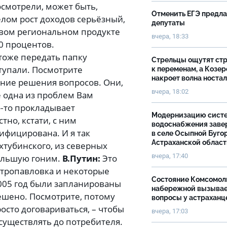
осмотрели, может быть,
Отменить ЕГЭ предл
елом рост доходов серьёзный,
депутаты
ловом региональном продукте
вчера, 18:33
0 процентов.
тоже передать папку
Стрельцы ощутят ст
тупали. Посмотрите
к переменам, а Козер
накроет волна носта
ние решения вопросов. Они,
вчера, 18:02
е одна из проблем Вам
»‑то прокладывает
Модернизацию сист
тно, кстати, с ним
водоснабжения зав
зифицирована. И я так
в селе Осыпной Буго
Астраханской облас
хтубинского, из северных
вчера, 17:40
большую гоним.
В.Путин:
Это
Петропавловка и некоторые
Состояние Комсомол
2005 год были запланированы
набережной вызыва
ешено. Посмотрите, потому
вопросы у астраханц
росто договариваться, – чтобы
вчера, 17:03
существлять до потребителя.