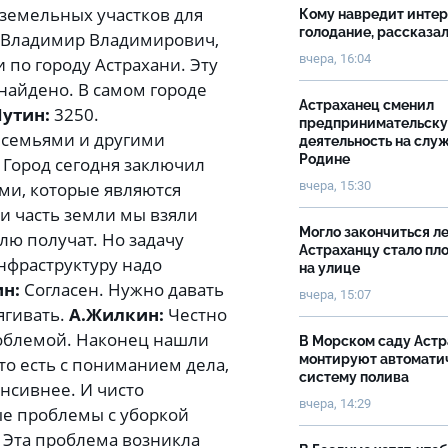
земельных участков для
Кому навредит инте
голодание, рассказа
Владимир Владимирович,
вчера, 16:04
 по городу Астрахани. Эту
найдено. В самом городе
Астраханец сменил
Путин:
3250.
предпринимательск
и семьями и другими
деятельность на слу
Родине
 Город сегодня заключил
вчера, 15:30
и, которые являются
и часть земли мы взяли
Могло закончиться ле
лю получат. Но задачу
Астраханцу стало пл
нфраструктуру надо
на улице
ин:
Согласен. Нужно давать
вчера, 15:07
ягивать.
А.Жилкин:
Честно
роблемой. Наконец нашли
В Морском саду Астр
монтируют автомати
то есть с пониманием дела,
систему полива
нсивнее. И чисто
вчера, 14:29
мые проблемы с уборкой
:
Эта проблема возникла