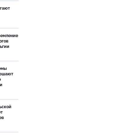
агают
ремление
огов
льгии
емы
ершают
р
ти
ьской
ет
ев