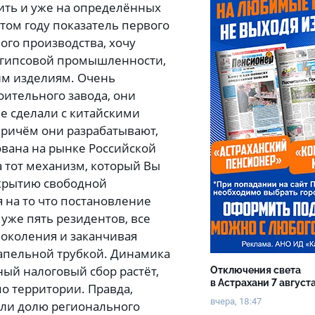
ить и уже на определённых
этом году показатель первого
ого производства, хочу
, гипсовой промышленности,
им изделиям. Очень
оительного завода, они
е сделали с китайскими
причём они разрабатывают,
ована на рынке Российской
а тот механизм, который Вы
ткрытию свободной
на то что постановление
 уже пять резидентов, все
поколения и заканчивая
апельной трубкой. Динамика
ный налоговый сбор растёт,
Отключения света
в Астрахани 7 август
по территории. Правда,
вчера, 18:47
или долю регионального