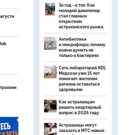
За год - в топ. Как
молодой девелопер
стал главным
августе
открытием
астраханского рынка
Антибиотики
Job
и микрофлора: почему
важно думать не
только о бактериях
Сеть лабораторий KDL
Медскан уже 15 лет
помогает жителям
региона оставаться
страхани
здоровыми
Как астраханцам
решить квартирный
вопрос в 2026 году
Астраханцы могут
заказать в МТС новые