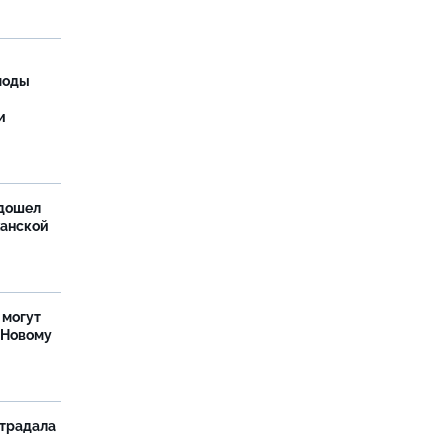
моды
и
дошел
ханской
 могут
 Новому
страдала