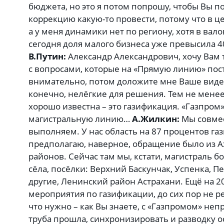
бюджета, но это я потом попрошу, чтобы Вы п
коррекцию какую-то провести, потому что в ц
а у меня динамики нет по региону, хотя в ва
сегодня доля малого бизнеса уже превысила 4
В.Путин:
Александр Александрович, хочу Вам 
с вопросами, которые на «Прямую линию» пос
внимательно, потом доложите мне Ваше виде
конечно, нелёгкие для решения. Тем не мене
хорошо известна – это газификация. «Газпром
магистральную линию…
А.Жилкин:
Мы совмес
выполняем. У нас область на 87 процентов га
предполагаю, наверное, обращение было из А
районов. Сейчас там мы, кстати, магистраль 
сёла, посёлки: Верхний Баскунчак, Успенка, 
другие, Ленинский район Астрахани. Ещё на 
мероприятия по газификации, до сих пор не р
что нужно – как Вы знаете, с «Газпромом» неп
труба прошла, синхронизировать и разводку о