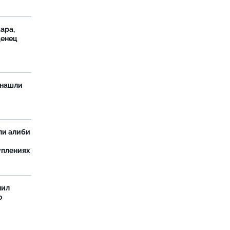
ара,
денец
 нашли
ли алиби
уплениях
нил
о