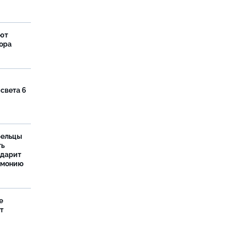
яют
тора
 света 6
рельцы
ть
одарит
рмонию
е
т