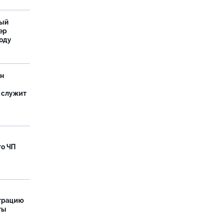
ный
ер
году
ан
 служит
го ЧП
страцию
ты