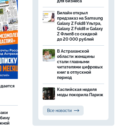
для бизнеса
Билайн открыл
предзаказ на Samsung
Galaxy Z Fold8 Ультра,
Galaxy Z Fold8 и Galaxy
Z Флип8 со скидкой
до 20 000 рублей
В Астраханской
области женщины
стали главными
читателями цифровых
книг в отпускной
период
идается
Каспийская неделя
моды покорила Париж
Все новости
баки
ыбину
ежной