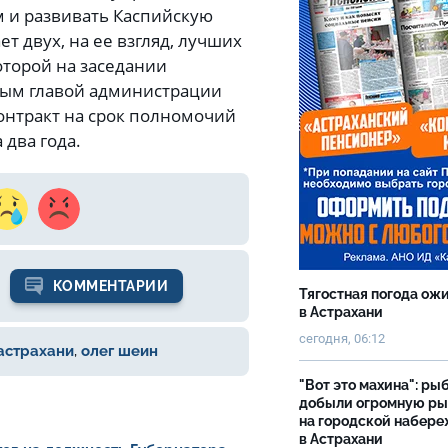
м и развивать Каспийскую
т двух, на ее взгляд, лучших
оторой на заседании
овым главой администрации
контракт на срок полномочий
 два года.
КОММЕНТАРИИ
Тягостная погода ож
в Астрахани
сегодня, 06:12
астрахани
,
олег шеин
"Вот это махина": ры
добыли огромную р
на городской набер
в Астрахани