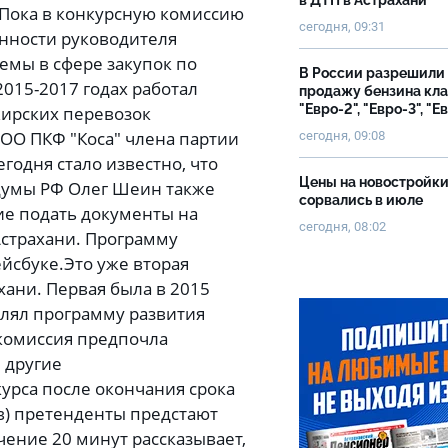
в ДТП в Астрахани
Пока в конкурсную комиссию
сегодня, 09:31
анности руководителя
емы в сфере закупок по
В России разрешили
2015-2017 годах работал
продажу бензина кл
"Евро-2", "Евро-3", "Е
жирских перевозок
ООО ПКФ "Коса" члена партии
сегодня, 09:08
годня стало известно, что
Цены на новостройк
сдумы РФ Олег Шеин также
сорвались в июле
ие подать документы на
сегодня, 08:02
страхани. Программу
ейсбуке.Это уже вторая
ани. Первая была в 2015
авлял программу развития
 комиссия предпочла
 другие
урса после окончания срока
ов) претенденты предстают
чение 20 минут рассказывает,