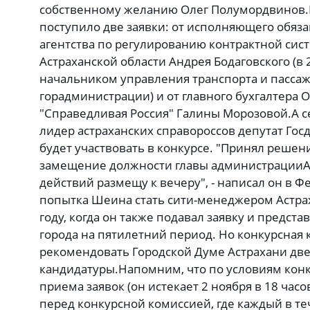
собственному желанию Олег Полумордвинов.
поступило две заявки: от исполняющего обяз
агентства по регулированию контрактной сист
Астраханской области Андрея Бодаговского (в 
начальником управления транспорта и пасса
горадминистрации) и от главного бухгалтера 
"Справедливая Россия" Галины Морозовой.А се
лидер астраханских справороссов депутат Го
будет участвовать в конкурсе. "Принял решен
замещение должности главы администрацииА
действий размещу к вечеру", - написал он в Ф
попытка Шеина стать сити-менеджером Астрах
году, когда он также подавал заявку и предст
города на пятилетний период. Но конкурсная
рекомендовать Городской Думе Астрахани две
кандидатуры.Напомним, что по условиям конк
приема заявок (он истекает 2 ноября в 18 час
перед конкурсной комиссией, где каждый в те