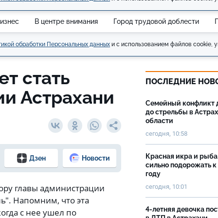
изнес
В центре внимания
Город трудовой доблести
икой обработки Персональных данных
и с использованием файлов cookie, у
ет стать
ПОСЛЕДНИЕ НОВ
ии Астрахани
Семейный конфликт 
до стрельбы в Астра
области
сегодня, 10:58
Красная икра и рыба
Дзен
Новости
сильно подорожать к
году
бору главы администрации
сегодня, 10:01
ь". Напомним, что эта
4-летняя девочка по
когда с нее ушел по