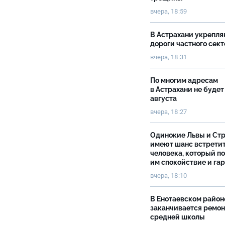
вчера, 18:59
В Астрахани укрепл
дороги частного сек
вчера, 18:31
По многим адресам
в Астрахани не будет
августа
вчера, 18:27
Одинокие Львы и Ст
имеют шанс встрети
человека, который п
им спокойствие и га
вчера, 18:10
В Енотаевском район
заканчивается ремон
средней школы