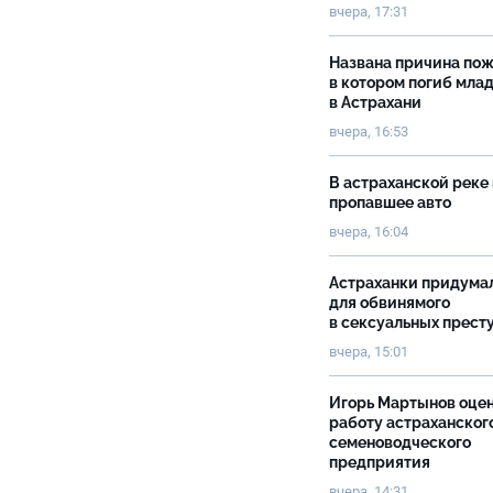
вчера, 17:31
Названа причина пож
в котором погиб мла
в Астрахани
вчера, 16:53
В астраханской реке
пропавшее авто
вчера, 16:04
Астраханки придума
для обвинямого
в сексуальных прест
вчера, 15:01
Игорь Мартынов оце
работу астраханског
семеноводческого
предприятия
вчера, 14:31