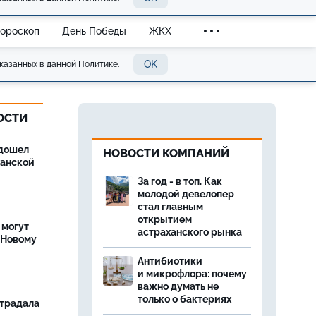
Гороскоп
День Победы
ЖКХ
OK
казанных в данной Политике.
ОСТИ
дошел
НОВОСТИ КОМПАНИЙ
ханской
За год - в топ. Как
молодой девелопер
стал главным
открытием
 могут
астраханского рынка
 Новому
Антибиотики
и микрофлора: почему
важно думать не
только о бактериях
страдала