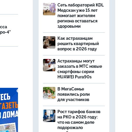
Сеть лабораторий KDL
Медскан уже 15 лет
помогает жителям
региона оставаться
здоровыми
асса
вро-4"
Как астраханцам
решить квартирный
вопрос в 2026 году
и
Астраханцы могут
заказать в МТС новые
смартфоны серии
HUAWEI Pura90s
В МегаСемье
появились роли
для участников
Рост тарифов банков
на РКО в 2026 году:
что на самом деле
подорожало