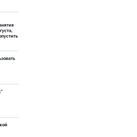
занятия
густа,
опустить
ьзовать
с"
ской