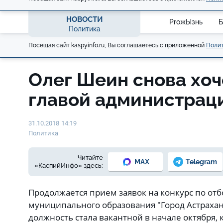
НОВОСТИ
ProжЫзнь
Б
Политика
Посещая сайт kaspyinfo.ru, Вы соглашаетесь с приложенной
Полит
Олег Шеин снова хоч
главой администрац
31.10.2018 14:19
Политика
Читайте
MAX
Telegram
«КаспийИнфо» здесь:
Продолжается прием заявок на конкурс по от
муниципального образования "Город Астрахан
должность стала вакантной в начале октября, 