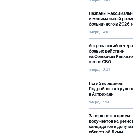
Названы максималь
и минимальный разм
больничного в 2026 
вчера, 14:02
Астраханский ветер
боевых действий
на Северном Кавказе
в зоне СВО
вчера, 13:31
Погиб младенец.
Подробности крупно
в Астрахани
вчера, 12:50
Завершается прием
документов на реги
кандидатов в депута
областной Думы