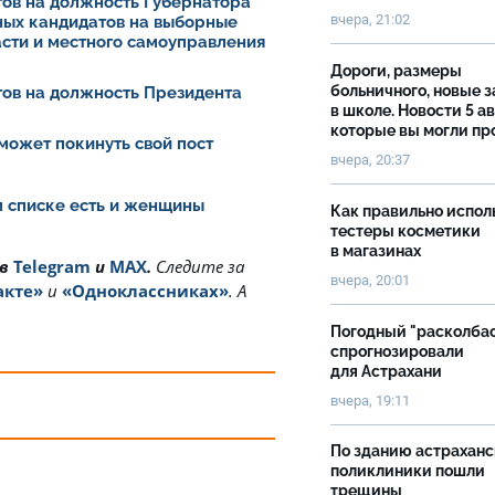
ов на должность Губернатора
вчера, 21:02
ных кандидатов на выборные
асти и местного самоуправления
Дороги, размеры
больничного, новые 
ов на должность Президента
в школе. Новости 5 ав
которые вы могли пр
может покинуть свой пост
вчера, 20:37
ом списке есть и женщины
Как правильно испол
тестеры косметики
в магазинах
 в
Telegram
и
MAX
.
Cледите за
вчера, 20:01
акте»
и
«Одноклассниках»
. А
Погодный "расколба
спрогнозировали
для Астрахани
вчера, 19:11
По зданию астрахан
поликлиники пошли
трещины