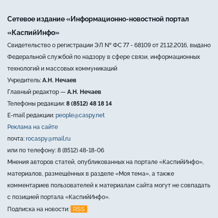
Сетевое издание «Информационно-новостной портал
«КаспийИнфо»
Свидетельство о регистрации ЭЛ № ФС 77 - 68109 от 21.12.2016, выдано
Федеральной службой по надзору в сфере связи, информационных
технологий и массовых коммуникаций
Учредитель:
А.Н. Нечаев
Главный редактор —
А.Н. Нечаев
Телефоны редакции:
8 (8512) 48 18 14
E-mail редакции:
people@caspy.net
Реклама на сайте
почта:
rocaspy@mail.ru
или по телефону: 8 (8512) 48-18-06
Мнения авторов статей, опубликованных на портале «КаспийИнфо»,
материалов, размещённых в разделе «Моя тема», а также
комментариев пользователей к материалам сайта могут не совпадать
с позицией портала «КаспийИнфо».
RSS
Подписка на новости: