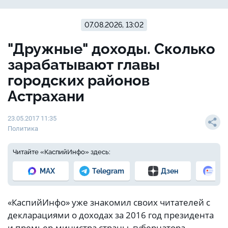
07.08.2026, 13:02
"Дружные" доходы. Сколько
зарабатывают главы
городских районов
Астрахани
23.05.2017 11:35
Политика
Читайте «КаспийИнфо» здесь:
MAX
Telegram
Дзен
Но
«КаспийИнфо» уже знакомил своих читателей с
декларациями о доходах за 2016 год президента
и премьер-министра страны, губернатора