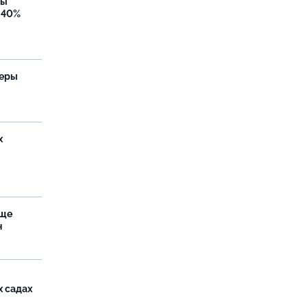
бы
 40%
теры
х
аще
н
х садах