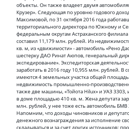
объекты. Он также владеет двумя автомобилям
Крузер». Следующая по уровню годового доход
Максимовой, по 31 октября 2016 года работав
территориального директора по Южному и Се
федеральным округам Астраханского филиала 
составил 11,179 млн. рублей. Из недвижимости
кв. м, из «движимости» - автомобиль «Рено Да
шестерку ДАО Ринат Аюпов, генеральный дир
экспедирование». Экспедиторская деятельнос
заработать в 2016 году 10,955 млн. рублей. В 
имеются 4 земельных участка общей площадью 
недвижимость промышленно-производственно
также две машины, «Тойота Hilux» и УАЗ 3303, 
в доме площадью 410 кв. м. Жена депутата за
млн. рублей, у нее тоже есть автомобиль БМВ 
Напомним, что доходы чиновников и депутато
денежного вознаграждения за исполнение сво
складываться и за счет других источников: пр