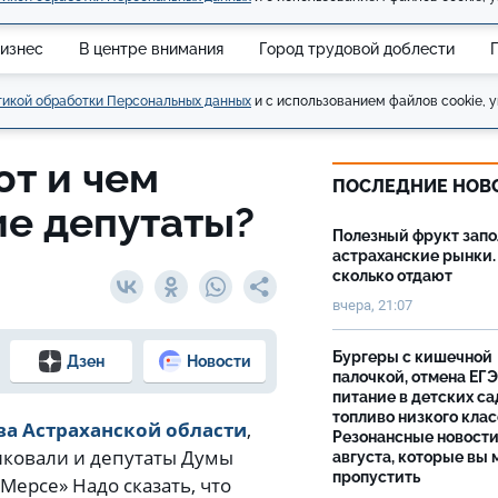
изнес
В центре внимания
Город трудовой доблести
икой обработки Персональных данных
и с использованием файлов cookie, у
т и чем
ПОСЛЕДНИЕ НОВ
ие депутаты?
Полезный фрукт зап
астраханские рынки.
сколько отдают
вчера, 21:07
Бургеры с кишечной
Дзен
Новости
палочкой, отмена ЕГЭ
питание в детских са
топливо низкого клас
ва Астраханской области
,
Резонансные новости
иковали и депутаты Думы
августа, которые вы 
пропустить
Мерсе» Надо сказать, что