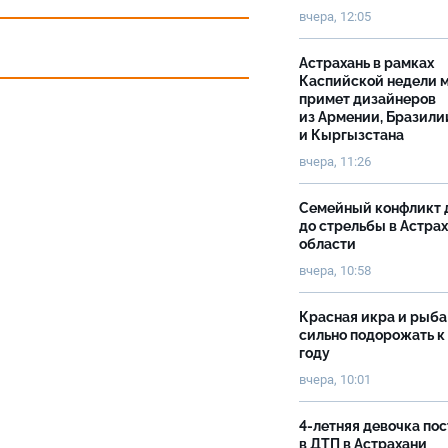
вчера, 12:05
Астрахань в рамках
Каспийской недели 
примет дизайнеров
из Армении, Бразили
и Кыргызстана
вчера, 11:26
Семейный конфликт 
до стрельбы в Астра
области
вчера, 10:58
Красная икра и рыба
сильно подорожать к
году
вчера, 10:01
4-летняя девочка по
в ДТП в Астрахани