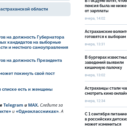
В Госдуме хотят, что
пенсия была не ниже
 астраханской области
от зарплаты
вчера, 14:02
Астраханские волон
готовятся к выборам
ов на должность Губернатора
ных кандидатов на выборные
вчера, 13:31
асти и местного самоуправления
В бургерах известны
ов на должность Президента
заведений выявили
кишечную палочку
может покинуть свой пост
вчера, 13:02
Астраханцы стали ч
ом списке есть и женщины
смотреть кино онлай
вчера, 12:34
 в
Telegram
и
MAX
.
Cледите за
акте»
и
«Одноклассниках»
. А
С 1 сентября питание
в российских детски
может измениться