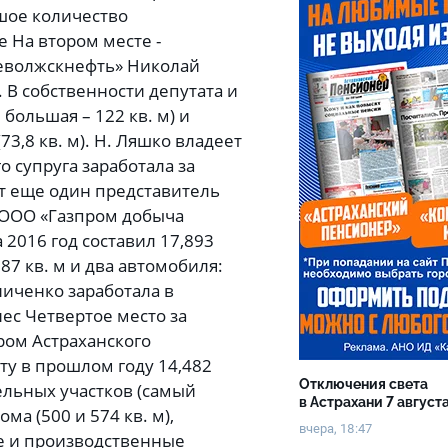
ьшое количество
 На втором месте -
еволжскнефть» Николай
. В собственности депутата и
большая – 122 кв. м) и
3,8 кв. м). Н. Ляшко владеет
о супруга заработала за
ет еще один представитель
 ООО «Газпром добыча
 2016 год составил 17,893
87 кв. м и два автомобиля:
ниченко заработала в
нес Четвертое место за
ом Астраханского
ту в прошлом году 14,482
Отключения света
мельных участков (самый
в Астрахани 7 август
ма (500 и 574 кв. м),
вчера, 18:47
е и производственные