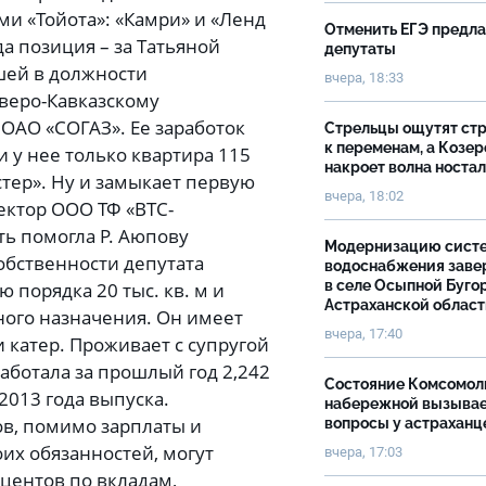
и «Тойота»: «Камри» и «Ленд
Отменить ЕГЭ предл
а позиция – за Татьяной
депутаты
шей в должности
вчера, 18:33
веро-Кавказскому
ОАО «СОГАЗ». Ее заработок
Стрельцы ощутят ст
к переменам, а Козер
 у нее только квартира 115
накроет волна носта
стер». Ну и замыкает первую
вчера, 18:02
ектор ООО ТФ «ВТС-
ть помогла Р. Аюпову
Модернизацию сист
собственности депутата
водоснабжения зав
в селе Осыпной Буго
порядка 20 тыс. кв. м и
Астраханской облас
го назначения. Он имеет
вчера, 17:40
и катер. Проживает с супругой
работала за прошлый год 2,242
Состояние Комсомол
2013 года выпуска.
набережной вызыва
в, помимо зарплаты и
вопросы у астраханц
их обязанностей, могут
вчера, 17:03
оцентов по вкладам,