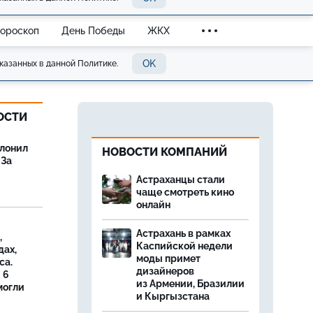
Гороскоп
День Победы
ЖКХ
OK
казанных в данной Политике.
ОСТИ
олонил
НОВОСТИ КОМПАНИЙ
 За
Астраханцы стали
чаще смотреть кино
онлайн
Астрахань в рамках
,
Каспийской недели
дах,
моды примет
са.
дизайнеров
 6
из Армении, Бразилии
могли
и Кыргызстана