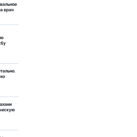
рвальное
ла врач
ую
жбу
тально.
охо
ахани
ческую