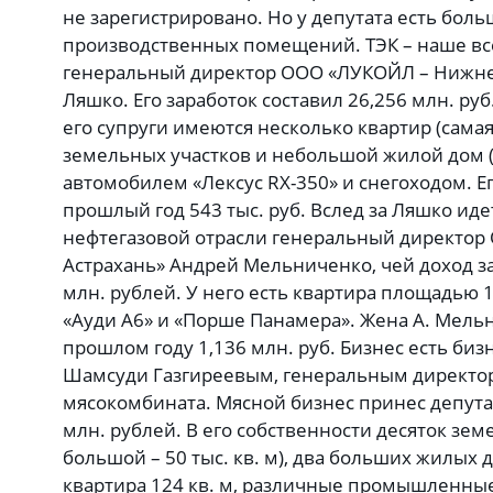
не зарегистрировано. Но у депутата есть бол
производственных помещений. ТЭК – наше все
генеральный директор ООО «ЛУКОЙЛ – Нижн
Ляшко. Его заработок составил 26,256 млн. руб
его супруги имеются несколько квартир (самая 
земельных участков и небольшой жилой дом (7
автомобилем «Лексус RX-350» и снегоходом. Ег
прошлый год 543 тыс. руб. Вслед за Ляшко ид
нефтегазовой отрасли генеральный директор
Астрахань» Андрей Мельниченко, чей доход за
млн. рублей. У него есть квартира площадью 1
«Ауди А6» и «Порше Панамера». Жена А. Мель
прошлом году 1,136 млн. руб. Бизнес есть биз
Шамсуди Газгиреевым, генеральным директор
мясокомбината. Мясной бизнес принес депута
млн. рублей. В его собственности десяток зе
большой – 50 тыс. кв. м), два больших жилых до
квартира 124 кв. м, различные промышленны