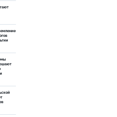
агают
ремление
огов
льгии
емы
ершают
р
ти
ьской
ет
ев