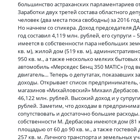
большинство астраханских парламентариев о
Заработки двух третей состава областного депу
человек (два места пока свободны) за 2016 г
Но начнем со спикера. Доход председателя Д
год составил 4,119 млн. рублей, его супруги –
имеется в собственности пара небольших земе
кв. м), жилой дом (519 кв. м), административ
950 кв. м., а также несколько мелких бытовых
автомобиль «Мерседес Бенц 350 MATIC» (год вы
двигатель… Теперь о депутатах, показавших з
доходы. Открывает список предприниматель, 
магазинов «Михайловский» Михаил Дербасов. 
46,122 млн. рублей. Высокий доход и у супруги
рублей. Заметим, что доходам в предпринима
сопутствовать и достаточно большие расходы
собственности М. Дербасова имеются дом (81 к
площадью от 60 до 90 кв. м., а также гостево
257 кв. м. Личного транспорта и земельных уч