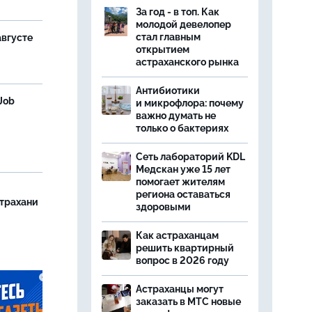
За год - в топ. Как
молодой девелопер
стал главным
августе
открытием
астраханского рынка
Антибиотики
Job
и микрофлора: почему
важно думать не
только о бактериях
Сеть лабораторий KDL
Медскан уже 15 лет
помогает жителям
региона оставаться
страхани
здоровыми
Как астраханцам
решить квартирный
вопрос в 2026 году
Астраханцы могут
заказать в МТС новые