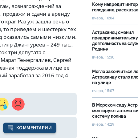
Кому навредит инте
гам, вознаграждений за
голодание, рассказа
 продажи и сдачи в аренду
вчера, 16:04
о края Раз уж зашла речь о
, то приведем и шестерку тех
Астраханец сменил
од оказались самыми низкими.
предпринимательск
хтияр Джантуреев – 249 тыс.,
деятельность на слу
Родине
ок три депутата с
вчера, 15:30
: Марат Темергалиев, Сергей
ьезная поддержка в лице ее
Могло закончиться ле
й заработал за 2016 год 4
Астраханцу стало пл
на улице
вчера, 15:07
В Морском саду Астр
монтируют автомати
систему полива
вчера, 14:29
КОММЕНТАРИИ