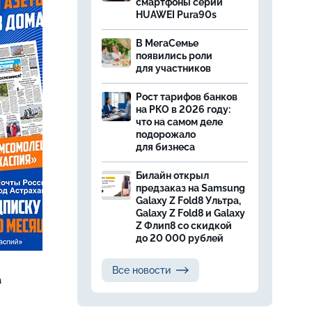
смартфоны серии
HUAWEI Pura90s
В МегаСемье
появились роли
для участников
Рост тарифов банков
на РКО в 2026 году:
что на самом деле
подорожало
для бизнеса
Билайн открыл
предзаказ на Samsung
Galaxy Z Fold8 Ультра,
Galaxy Z Fold8 и Galaxy
Z Флип8 со скидкой
до 20 000 рублей
Все новости
а