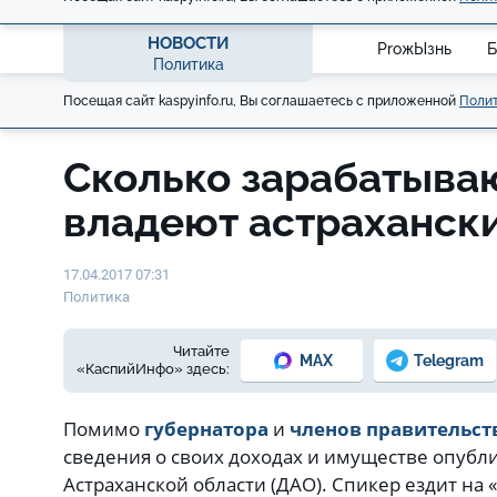
НОВОСТИ
ProжЫзнь
Б
Политика
Посещая сайт kaspyinfo.ru, Вы соглашаетесь с приложенной
Полит
Сколько зарабатываю
владеют астраханск
17.04.2017 07:31
Политика
Читайте
MAX
Telegram
«КаспийИнфо» здесь:
Помимо
губернатора
и
членов правительст
сведения о своих доходах и имуществе опубл
Астраханской области (ДАО). Спикер ездит на «