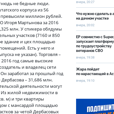
вчера, 20:27
тнюдь не бедные люди.
татского корпуса из 56
Что нужно сделать в 
од превысили миллион рублей.
на дачном участке
АО Игоря Мартынова за 2016
вчера, 20:02
 5,325 млн. У спикера облдумы
льных участков (7160 и 850
ЕР совместно с Super
ное здание и цех площадью
запускает платформу
по трудоустройству
 помещений. Есть у него и
ветеранов СВО
пуска не указан). Торговля –
вчера, 19:38
а 2016 год самые высокие
создатель и владелец сети
Жара пойдет
Он заработал за прошлый год
по нарастающей в А
 Дербасова – 31,686 млн.
вчера, 19:10
тельской деятельности могут
. Из жилой недвижимости в
в. м) и три квартиры
й дом с мансардой площадью
астков за четой Дербасовых