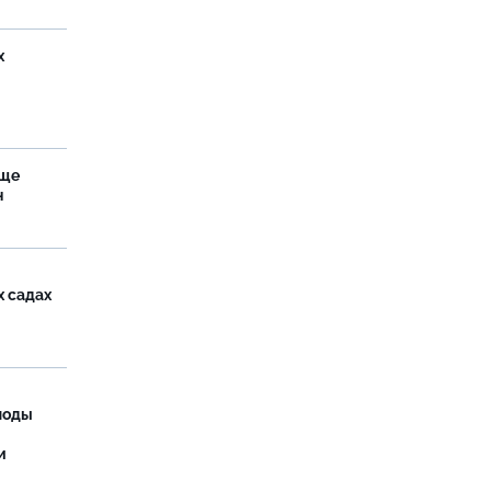
х
аще
н
х садах
моды
и