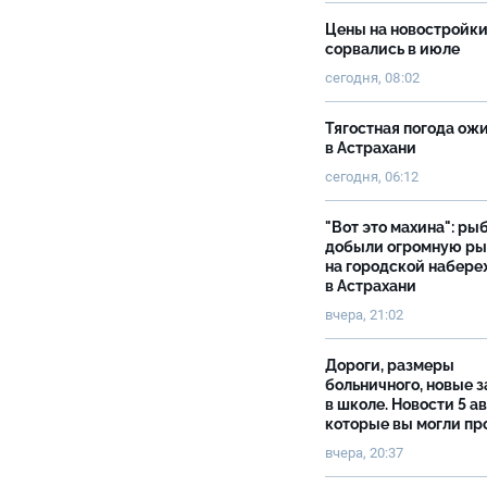
Цены на новостройк
сорвались в июле
сегодня, 08:02
Тягостная погода ож
в Астрахани
сегодня, 06:12
"Вот это махина": ры
добыли огромную р
на городской набер
в Астрахани
вчера, 21:02
Дороги, размеры
больничного, новые 
в школе. Новости 5 ав
которые вы могли пр
вчера, 20:37