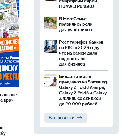
смартфоны серии
HUAWEI Pura90s
В МегаСемье
появились роли
для участников
Рост тарифов банков
на РКО в 2026 году:
что на самом деле
подорожало
для бизнеса
Билайн открыл
предзаказ на Samsung
Galaxy Z Fold8 Ультра,
Galaxy Z Fold8 и Galaxy
рвальное
Z Флип8 со скидкой
ла врач
до 20 000 рублей
Все новости
ую
жбу