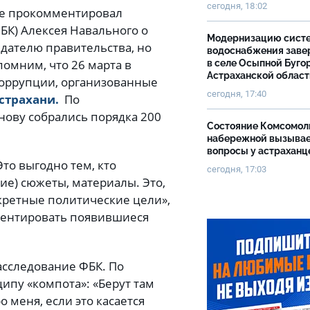
сегодня, 18:02
е прокомментировал
БК) Алексея Навального о
Модернизацию сист
ателю правительства, но
водоснабжения зав
омним, что 26 марта в
в селе Осыпной Буго
Астраханской облас
коррупции, организованные
сегодня, 17:40
Астрахани.
По
нову собрались порядка 200
Состояние Комсомол
набережной вызыва
вопросы у астраханц
Это выгодно тем, кто
сегодня, 17:03
е) сюжеты, материалы. Это,
нкретные политические цели»,
мментировать появившиеся
асследование ФБК. По
ипу «компота»: «Берут там
 меня, если это касается