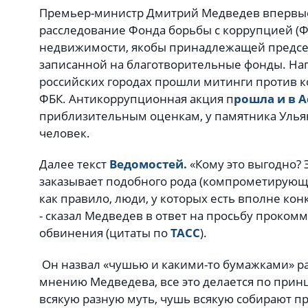
Премьер-министр Дмитрий Медведев впервы
расследование Фонда борьбы с коррупцией (Ф
недвижимости, якобы принадлежащей председ
записанной на благотворительные фонды. Нап
российских городах прошли митинги против 
ФБК. Антикоррупционная акция п
рошла и в 
приблизительным оценкам, у памятника Улья
человек.
Далее текст
Ведомостей.
«Кому это выгодно? 
заказывает подобного рода (компрометирующи
как правило, люди, у которых есть вполне ко
- сказал Медведев в ответ на просьбу проко
обвинения (цитаты по
ТАСС
).
Он назвал «чушью и какими-то бумажками» р
мнению Медведева, все это делается по принц
всякую разную муть, чушь всякую собирают про