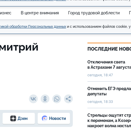
изнес
В центре внимания
Город трудовой доблести
икой обработки Персональных данных
и с использованием файлов cookie, у
Дмитрий
ПОСЛЕДНИЕ НОВ
Отключения света
в Астрахани 7 август
сегодня, 18:47
Отменить ЕГЭ предл
депутаты
сегодня, 18:33
Стрельцы ощутят ст
Дзен
Новости
к переменам, а Козер
накроет волна носта