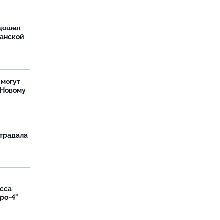
дошел
ханской
 могут
 Новому
страдала
асса
вро-4"