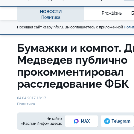
НОВОСТИ
ProжЫзнь
Б
Политика
Посещая сайт kaspyinfo.ru, Вы соглашаетесь с приложенной
Полит
Бумажки и компот. 
Медведев публично
прокомментировал
расследование ФБК
04.04.2017 18:17
Политика
Читайте
MAX
Telegram
«КаспийИнфо» здесь: