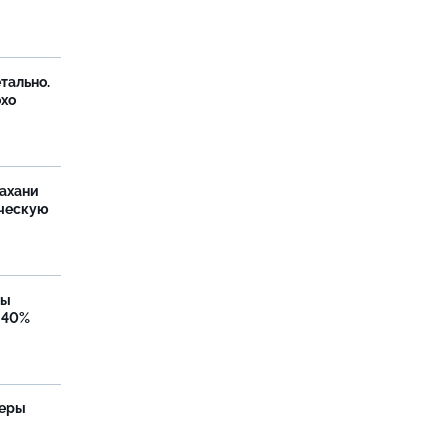
тально.
охо
ахани
ческую
бы
 40%
теры