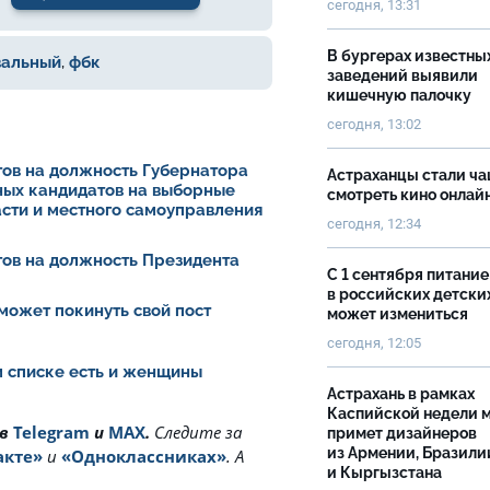
сегодня, 13:31
В бургерах известны
вальный
,
фбк
заведений выявили
кишечную палочку
сегодня, 13:02
ов на должность Губернатора
Астраханцы стали ч
ных кандидатов на выборные
смотреть кино онлай
асти и местного самоуправления
сегодня, 12:34
ов на должность Президента
С 1 сентября питание
в российских детски
может покинуть свой пост
может измениться
сегодня, 12:05
ом списке есть и женщины
Астрахань в рамках
Каспийской недели 
 в
Telegram
и
MAX
.
Cледите за
примет дизайнеров
из Армении, Бразили
акте»
и
«Одноклассниках»
. А
и Кыргызстана