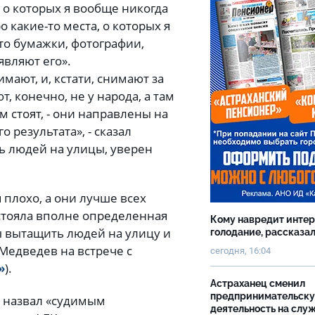
 о которых я вообще никогда
о какие-то места, о которых я
то бумажки, фотографии,
являют его».
мают, и, кстати, снимают за
, конечно, не у народа, а там
м стоят, - они направлены на
 результата», - сказал
ь людей на улицы, уверен
 плохо, а они лучше всех
 стояла вполне определенная
Кому навредит инте
ы вытащить людей на улицу и
голодание, рассказа
 Медведев на встрече с
сегодня, 16:04
»
).
Астраханец сменил
предпринимательск
 назвал «судимым
деятельность на слу