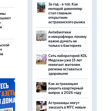
За год - в топ. Как
молодой девелопер
стал главным
емы
открытием
ершают
астраханского рынка
р
ти
Антибиотики
и микрофлора: почему
важно думать не
ьской
только о бактериях
ет
ев
Сеть лабораторий KDL
Медскан уже 15 лет
помогает жителям
региона оставаться
здоровыми
Как астраханцам
решить квартирный
вопрос в 2026 году
Астраханцы могут
заказать в МТС новые