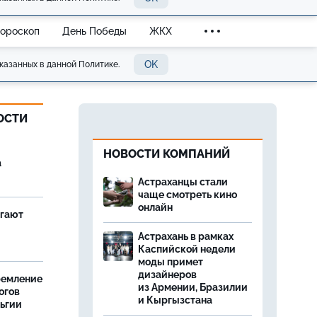
Гороскоп
День Победы
ЖКХ
OK
казанных в данной Политике.
ОСТИ
НОВОСТИ КОМПАНИЙ
а
Астраханцы стали
чаще смотреть кино
онлайн
агают
Астрахань в рамках
Каспийской недели
моды примет
дизайнеров
ремление
из Армении, Бразилии
огов
и Кыргызстана
льгии