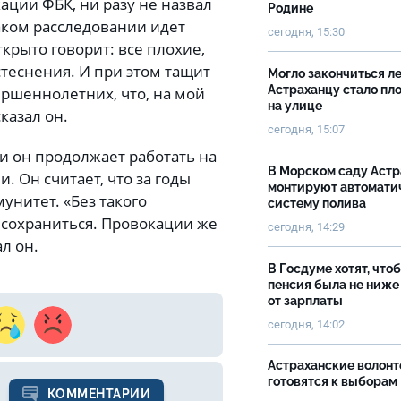
ции ФБК, ни разу не назвал
Родине
каком расследовании идет
сегодня, 15:30
ткрыто говорит: все плохие,
стеснения. И при этом тащит
Могло закончиться ле
Астраханцу стало пл
ершеннолетних, что, на мой
на улице
казал он.
сегодня, 15:07
 и он продолжает работать на
В Морском саду Астр
. Он считает, что за годы
монтируют автомати
унитет. «Без такого
систему полива
 сохраниться. Провокации же
сегодня, 14:29
ал он.
В Госдуме хотят, что
пенсия была не ниже
от зарплаты
сегодня, 14:02
Астраханские волон
готовятся к выборам
КОММЕНТАРИИ