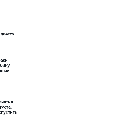
и
идается
баки
ыбину
ежной
занятия
густа,
опустить