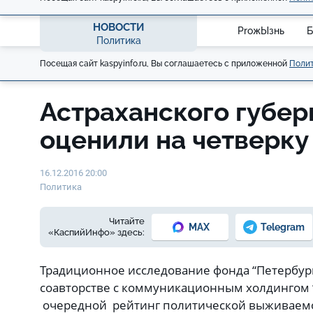
НОВОСТИ
ProжЫзнь
Б
Политика
Посещая сайт kaspyinfo.ru, Вы соглашаетесь с приложенной
Полит
Астраханского губер
оценили на четверку
16.12.2016 20:00
Политика
Читайте
MAX
Telegram
«КаспийИнфо» здесь:
Традиционное исследование фонда “Петербург
соавторстве с коммуникационным холдингом 
очередной рейтинг политической выживаемо