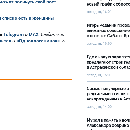
может покинуть свой пост
новый график сброс
сегодня, 16:01
ом списке есть и женщины
Игорь Редькин прове
выездное совещание
 в
Telegram
и
MAX
.
Cледите за
в поселке Сабанс-Яр
акте»
и
«Одноклассниках»
. А
сегодня, 15:50
Где и какую зарплат
предлагают строите
в Астраханской обла
сегодня, 15:01
Самые популярные и
редкие имена июля 
новорожденных в Ас
сегодня, 14:00
Мурал в память о вол
Александре Ховрико