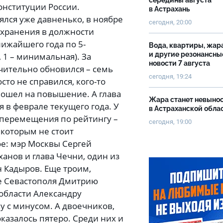
середины августа
онституции России.
в Астрахань
лся уже давненько, в ноябре
сегодня, 20:00
сохранения в должности
ижайшего года по 5-
Вода, квартиры, жар
и другие резонансны
 1 – минимальная). За
новости 7 августа
чительно обновился – семь
сегодня, 19:24
сто не справился, кого-то
 пошел на повышение. А глава
Жара станет невыно
 в феврале текущего года. У
в Астраханской обла
 перемещения по рейтингу –
сегодня, 19:00
, которым не стоит
ое: мэр Москвы Сергей
анов и глава Чечни, один из
 Кадыров. Еще троим,
ве Севастополя Дмитрию
области Александру
у с минусом. А двоечников,
оказалось пятеро. Среди них и