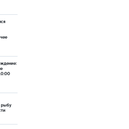
лся
ячее
еждение:
не
10:00
 рыбу
сти