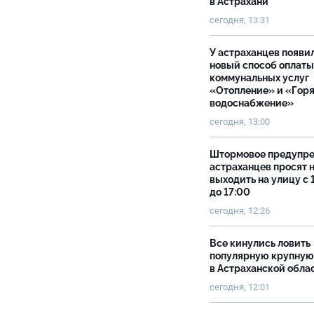
в Астрахани
сегодня, 13:31
У астраханцев появи
новый способ оплаты
коммунальных услуг
«Отопление» и «Гор
водоснабжение»
сегодня, 13:00
Штормовое предупр
астраханцев просят 
выходить на улицу с 
до 17:00
сегодня, 12:26
Все кинулись ловить
популярную крупную
в Астраханской обла
сегодня, 12:01