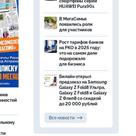
смартфоны серии
HUAWEI Pura90s
В МегаСемье
появились роли
для участников
Рост тарифов банков
на РКО в 2026 году:
что на самом деле
подорожало
для бизнеса
Билайн открыл
предзаказ на Samsung
Galaxy Z Fold8 Ультра,
Galaxy Z Fold8 и Galaxy
леев
Z Флип8 со скидкой
анностей
до 20 000 рублей
Все новости
ельному
сти