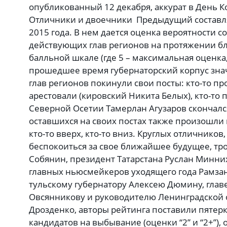
опубликованный 12 декабря, аккурат в День К
Отличники и двоечники Предыдущий составля
2015 года. В нем дается оценка вероятности 
действующих глав регионов на протяжении бл
балльной шкале (где 5 – максимальная оценка,
прошедшее время губернаторский корпус зна
глав регионов покинули свои посты: кто-то про
арестовали (кировский Никита Белых), кто-то
Северной Осетии Тамерлан Агузаров скончался
оставшихся на своих постах также произошли
кто-то вверх, кто-то вниз. Круглых отличников
беспокоиться за свое ближайшее будущее, тр
Собянин, президент Татарстана Руслан Минних
главных ньюсмейкеров уходящего года Рамзан
тульскому губернатору Алексею Дюмину, гла
Овсянникову и руководителю Ленинградской 
Дрозденко, авторы рейтинга поставили пятерк
кандидатов на выбывание (оценки “2” и “2+”), 