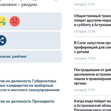
 Поживем – увидим.
сегодня, 17:31
Общественный тран
поедет другими мар
в субботу в Астрахан
сегодня, 17:30
В Сочи запустили пр
преференций для се
с детьми
илкин
,
рейтинг
сегодня, 17:22
Пострадавшие от де
школьников астраха
пошли в правоохран
ов на должность Губернатора
органы
ных кандидатов на выборные
асти и местного самоуправления
сегодня, 17:01
ов на должность Президента
Когда вода пойдет н
в Астраханской облас
Росводресурсы уста