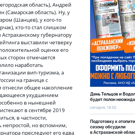
егородская область), Андрей
 (Самарская область). Ну, у
эром (Шанцев), у кого-то
чак), кто-то стал слишком
 Астраханскому губернатору
рейтинга выставили четверку
 положительной оценке его
ных сторон отмечается
олило наработать
ганизации вип-туризма, а
оссии на границе с
и отнесли общее накопление
ождающееся ухудшением
День Тельцов и Водо
будет полон неожид
, особенно в нынешней
сегодня, 18:02
истекают в сентябре 2019
иться, в частности,
Подготовку к отопит
ь непростой, но вспомним,
сезону обсудили
бернатора преследуют его едва
в Астраханской обла