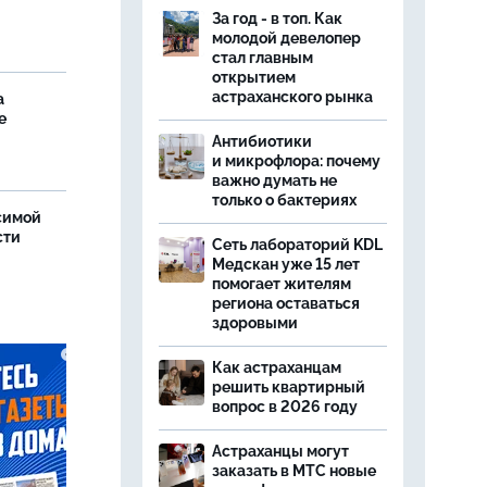
За год - в топ. Как
молодой девелопер
стал главным
открытием
астраханского рынка
а
е
Антибиотики
и микрофлора: почему
важно думать не
только о бактериях
симой
сти
Сеть лабораторий KDL
Медскан уже 15 лет
помогает жителям
региона оставаться
здоровыми
Как астраханцам
решить квартирный
вопрос в 2026 году
Астраханцы могут
заказать в МТС новые