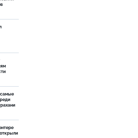
ов
л
у
лям
сти
 самые
среди
трахани
онтере
 открыли