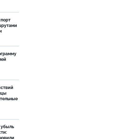
спорт
шрутами
и
ограмму
мей
йствий
нцы
ительные
а убыль
ти:
новили