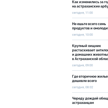
Как изменились за г
на астраханские ар
сегодня, 11:00
Не ешьте всего семь
продуктов и омолоди
сегодня, 10:00
Крупный хищник
растаскивает антило
и домашних животны
в Астраханской обла
сегодня, 09:00
Где вторичное жилье
дешевле всего
сегодня, 08:02
Череду дождей обе
астраханцам