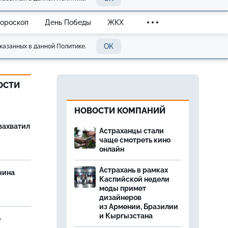
Гороскоп
День Победы
ЖКХ
OK
казанных в данной Политике.
ОСТИ
НОВОСТИ КОМПАНИЙ
захватил
Астраханцы стали
чаще смотреть кино
онлайн
Астрахань в рамках
чина
Каспийской недели
и
моды примет
дизайнеров
из Армении, Бразилии
и Кыргызстана
е