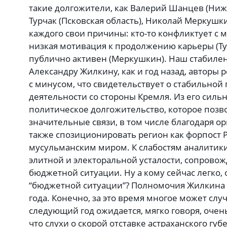
такие долгожители, как Валерий Шанцев (Ниж
Турчак (Псковская область), Николай Меркушкин
каждого свои причины: кто-то конфликтует с м
низкая мотивация к продолжению карьеры (Тур
публично активен (Меркушкин). Наш стабилен
Александру Жилкину, как и год назад, авторы 
с минусом, что свидетельствует о стабильной
деятельности со стороны Кремля. Из его силь
политическое долгожительство, которое позв
значительные связи, в том числе благодаря ор
также спозиционировать регион как форпост Р
мусульманским миром. К слабостям аналитик
элитной и электоральной усталости, сопров
бюджетной ситуации. Ну а кому сейчас легко
“бюджетной ситуации”? Полномочия Жилкина 
года. Конечно, за это время многое может случ
следующий год ожидается, мягко говоря, очен
что слухи о скорой отставке астраханского гу