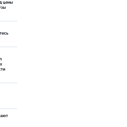
од цены
бузы
тесь
п
х
сти
щают