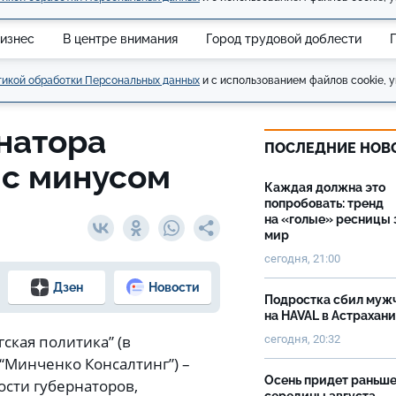
изнес
В центре внимания
Город трудовой доблести
икой обработки Персональных данных
и с использованием файлов cookie, у
натора
ПОСЛЕДНИЕ НОВ
 с минусом
Каждая должна это
попробовать: тренд
на «голые» ресницы 
мир
сегодня, 21:00
Дзен
Новости
Подростка сбил муж
на HAVAL в Астрахан
ская политика” (в
сегодня, 20:32
“Минченко Консалтинг”) –
Осень придет раньш
сти губернаторов,