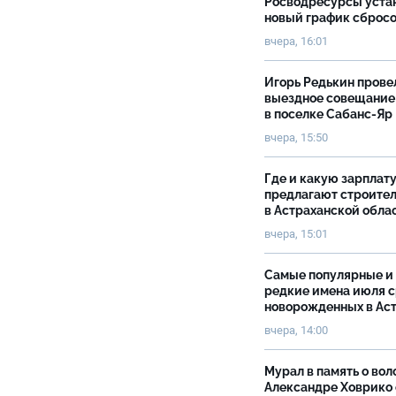
Росводресурсы уста
новый график сброс
вчера, 16:01
Игорь Редькин прове
выездное совещание
в поселке Сабанс-Яр
вчера, 15:50
Где и какую зарплат
предлагают строите
в Астраханской обла
вчера, 15:01
Самые популярные и
редкие имена июля 
новорожденных в Ас
вчера, 14:00
Мурал в память о вол
Александре Ховрико