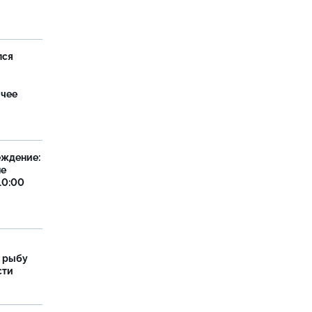
лся
ячее
еждение:
не
10:00
 рыбу
сти