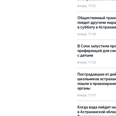
вчера, 17:31
Общественный тран
поедет другими мар
в субботу в Астрахан
вчера, 17:30
В Сочи запустили пр
преференций для се
с детьми
вчера, 17:22
Пострадавшие от де
школьников астраха
пошли в правоохран
органы
вчера, 17:01
Когда вода пойдет н
в Астраханской облас