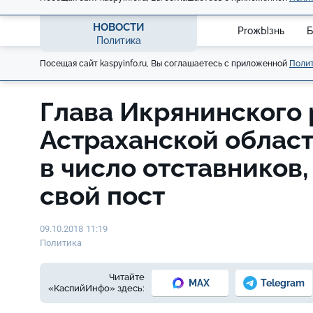
НОВОСТИ
ProжЫзнь
Б
Политика
Посещая сайт kaspyinfo.ru, Вы соглашаетесь с приложенной
Полит
Глава Икрянинского
Астраханской облас
в число отставников,
свой пост
09.10.2018 11:19
Политика
Читайте
MAX
Telegram
«КаспийИнфо» здесь: