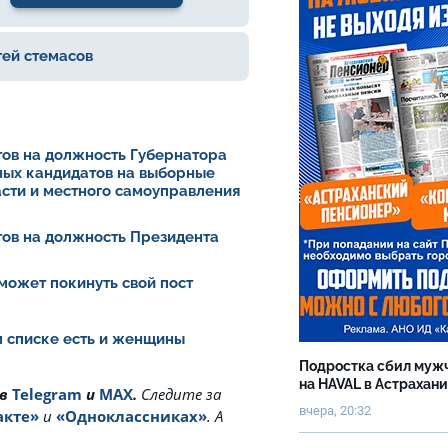
гей стемасов
ов на должность Губернатора
ных кандидатов на выборные
асти и местного самоуправления
ов на должность Президента
может покинуть свой пост
ом списке есть и женщины
Подростка сбил муж
на HAVAL в Астрахан
 в
Telegram
и
MAX
.
Cледите за
вчера, 20:32
акте»
и
«Одноклассниках»
. А