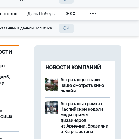
Гороскоп
День Победы
ЖКХ
OK
казанных в данной Политике.
ОСТИ
орт
НОВОСТИ КОМПАНИЙ
ерб,
Астраханцы стали
ту
чаще смотреть кино
онлайн
Астрахань в рамках
Каспийской недели
в
моды примет
 афиша
дизайнеров
из Армении, Бразилии
и Кыргызстана