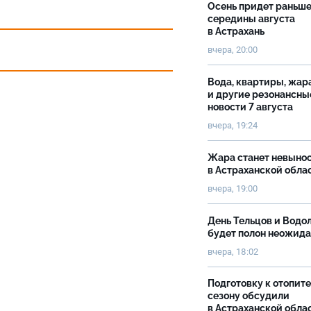
Осень придет раньш
середины августа
в Астрахань
вчера, 20:00
Вода, квартиры, жар
и другие резонансны
новости 7 августа
вчера, 19:24
Жара станет невыно
в Астраханской обла
вчера, 19:00
День Тельцов и Водо
будет полон неожид
вчера, 18:02
Подготовку к отопит
сезону обсудили
в Астраханской обла