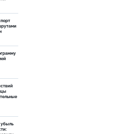
спорт
шрутами
и
ограмму
мей
йствий
нцы
ительные
а убыль
ти: