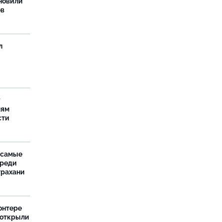
новили
ов
л
у
лям
сти
 самые
среди
трахани
онтере
 открыли