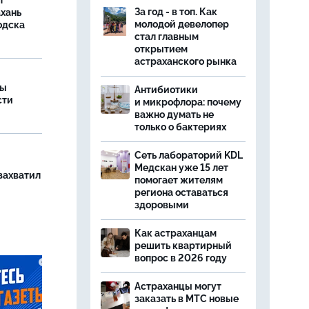
т
За год - в топ. Как
ахань
молодой девелопер
одска
стал главным
открытием
астраханского рынка
ры
Антибиотики
сти
и микрофлора: почему
важно думать не
только о бактериях
Сеть лабораторий KDL
Медскан уже 15 лет
захватил
помогает жителям
региона оставаться
здоровыми
Как астраханцам
решить квартирный
вопрос в 2026 году
Астраханцы могут
заказать в МТС новые