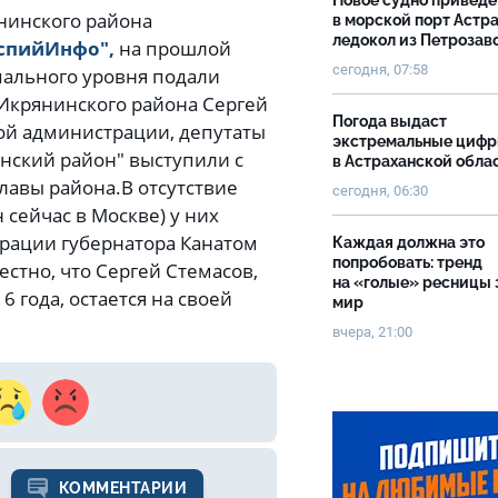
Новое судно приведе
янинского района
в морской порт Астр
ледокол из Петрозав
спийИнфо",
на прошлой
сегодня, 07:58
пального уровня подали
а Икрянинского района Сергей
Погода выдаст
ой администрации, депутаты
экстремальные циф
нский район" выступили с
в Астраханской обла
главы района.В отсутствие
сегодня, 06:30
 сейчас в Москве) у них
трации губернатора Канатом
Каждая должна это
попробовать: тренд
стно, что Сергей Стемасов,
на «голые» ресницы 
6 года, остается на своей
мир
вчера, 21:00
КОММЕНТАРИИ