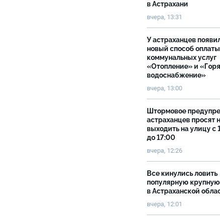
в Астрахани
вчера, 13:31
У астраханцев появи
новый способ оплаты
коммунальных услуг
«Отопление» и «Гор
водоснабжение»
вчера, 13:00
Штормовое предупр
астраханцев просят 
выходить на улицу с 
до 17:00
вчера, 12:26
Все кинулись ловить
популярную крупную
в Астраханской обла
вчера, 12:01