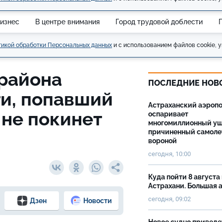
изнес
В центре внимания
Город трудовой доблести
икой обработки Персональных данных
и с использованием файлов cookie, у
 района
ПОСЛЕДНИЕ НОВ
ти, попавший
Астраханский аэроп
 не покинет
оспаривает
многомиллионный ущ
причиненный самоле
вороной
сегодня, 10:00
Куда пойти 8 августа 
Астрахани. Большая
сегодня, 09:02
Дзен
Новости