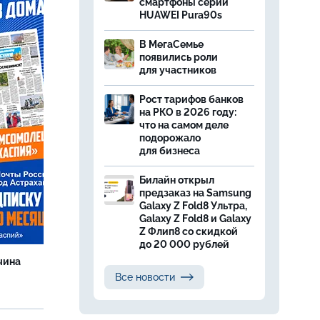
смартфоны серии
HUAWEI Pura90s
В МегаСемье
появились роли
для участников
Рост тарифов банков
на РКО в 2026 году:
что на самом деле
подорожало
для бизнеса
Билайн открыл
предзаказ на Samsung
Galaxy Z Fold8 Ультра,
Galaxy Z Fold8 и Galaxy
Z Флип8 со скидкой
до 20 000 рублей
чина
и
Все новости