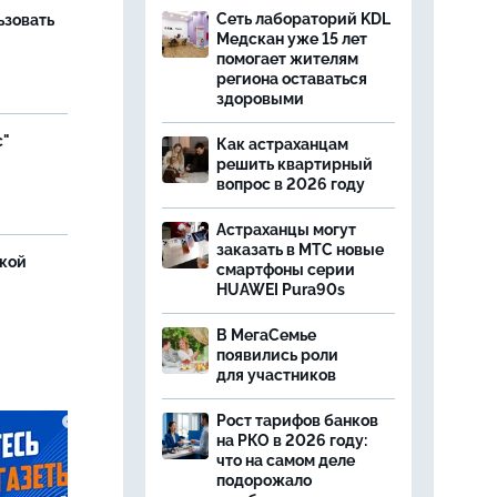
Сеть лабораторий KDL
ьзовать
Медскан уже 15 лет
помогает жителям
региона оставаться
здоровыми
с"
Как астраханцам
решить квартирный
вопрос в 2026 году
Астраханцы могут
заказать в МТС новые
ской
смартфоны серии
HUAWEI Pura90s
В МегаСемье
появились роли
для участников
Рост тарифов банков
на РКО в 2026 году:
что на самом деле
подорожало