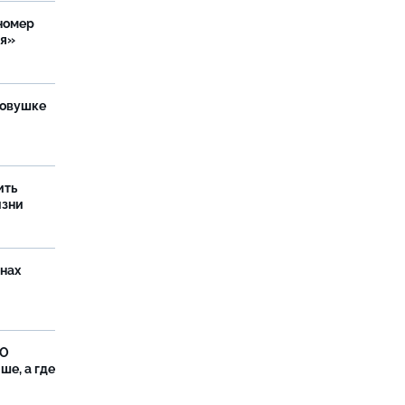
номер
ия»
ловушке
ить
изни
онах
ФО
ше, а где