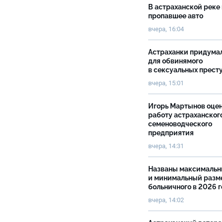
В астраханской реке
пропавшее авто
вчера, 16:04
Астраханки придума
для обвинямого
в сексуальных прест
вчера, 15:01
Игорь Мартынов оце
работу астраханског
семеноводческого
предприятия
вчера, 14:31
Названы максималь
и минимальный разм
больничного в 2026 
вчера, 14:02