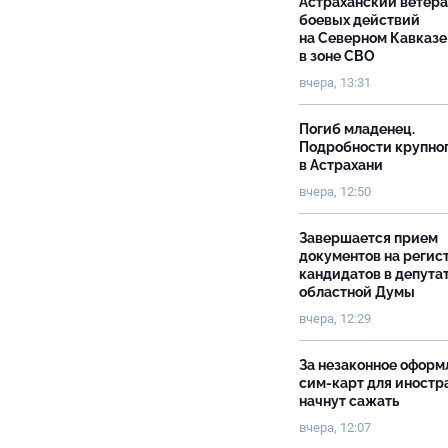
Астраханский ветер
боевых действий
на Северном Кавказе
в зоне СВО
вчера, 13:31
Погиб младенец.
Подробности крупно
в Астрахани
вчера, 12:50
Завершается прием
документов на реги
кандидатов в депута
областной Думы
вчера, 12:29
За незаконное оформ
сим-карт для иностр
начнут сажать
вчера, 12:07