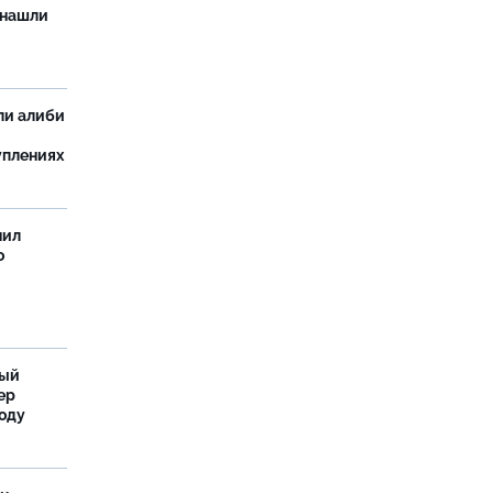
 нашли
ли алиби
уплениях
нил
о
ный
ер
году