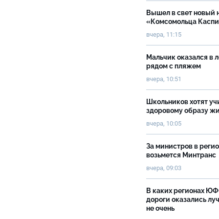
Вышел в свет новый 
«Комсомольца Касп
вчера, 11:15
Мальчик оказался в 
рядом с пляжем
вчера, 10:51
Школьников хотят уч
здоровому образу ж
вчера, 10:05
За министров в реги
возьмется Минтранс
вчера, 09:03
В каких регионах Ю
дороги оказались луч
не очень