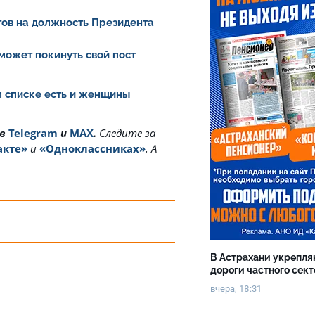
ов на должность Президента
может покинуть свой пост
ом списке есть и женщины
 в
Telegram
и
MAX
.
Cледите за
акте»
и
«Одноклассниках»
. А
В Астрахани укрепл
дороги частного сек
вчера, 18:31