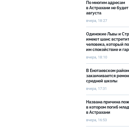
По многим адресам
в Астрахани не будет
августа
вчера, 18:27
Одинокие Львы и Ст
имеют шанс встрети
человека, который п
им спокойствие и га
вчера, 18:10
В Енотаевском район
заканчивается ремон
средней школы
вчера, 17:31
Названа причина пож
в котором погиб мла
в Астрахани
вчера, 16:53