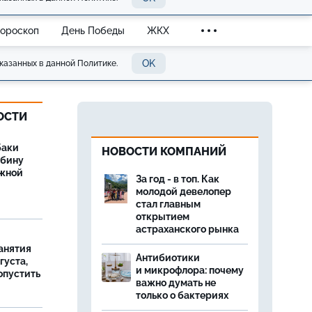
Гороскоп
День Победы
ЖКХ
OK
казанных в данной Политике.
ОСТИ
баки
НОВОСТИ КОМПАНИЙ
ыбину
ежной
За год - в топ. Как
молодой девелопер
стал главным
открытием
астраханского рынка
занятия
Антибиотики
густа,
и микрофлора: почему
опустить
важно думать не
только о бактериях