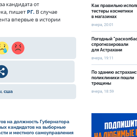
за кандидата от
Как правильно испол
ека, пишет
РГ.
В случае
тестеры косметики
в магазинах
ента впервые в истории
вчера, 20:01
Погодный "расколба
спрогнозировали
для Астрахани
вчера, 19:11
По зданию астрахан
поликлиники пошли
трещины
ы
,
сша
вчера, 18:59
ов на должность Губернатора
ных кандидатов на выборные
асти и местного самоуправления