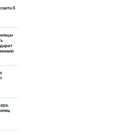
 света 6
рельцы
ть
одарит
рмонию
е
т
ара,
денец