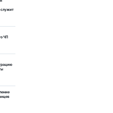
ан
 служит
го ЧП
страцию
ты
ление
анцев