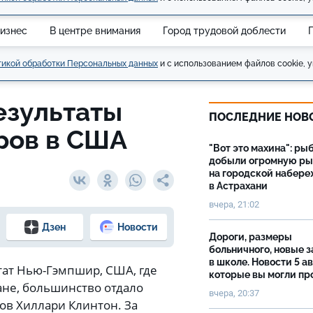
изнес
В центре внимания
Город трудовой доблести
икой обработки Персональных данных
и с использованием файлов cookie, у
езультаты
ПОСЛЕДНИЕ НОВ
ров в США
"Вот это махина": ры
добыли огромную р
на городской набер
в Астрахани
вчера, 21:02
Дзен
Новости
Дороги, размеры
больничного, новые 
в школе. Новости 5 ав
тат Нью-Гэмпшир, США, где
которые вы могли пр
ане, большинство отдало
вчера, 20:37
тов Хиллари Клинтон. За