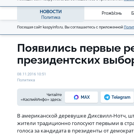
НОВОСТИ
ProжЫзнь
Б
Политика
Посещая сайт kaspyinfo.ru, Вы соглашаетесь с приложенной
Полит
Появились первые р
президентских выбо
08.11.2016 10:51
Политика
Читайте
MAX
Telegram
«КаспийИнфо» здесь:
В американской деревушке Диксвилл-Нотч, ш
жители традиционно голосуют первыми в стр
голоса за кандидата в президенты от демокра