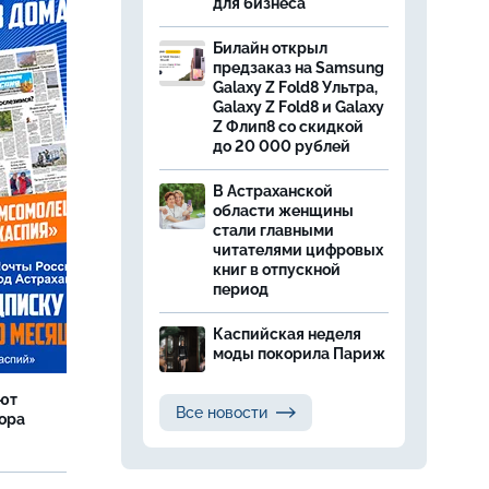
для бизнеса
Билайн открыл
предзаказ на Samsung
Galaxy Z Fold8 Ультра,
Galaxy Z Fold8 и Galaxy
Z Флип8 со скидкой
до 20 000 рублей
В Астраханской
области женщины
стали главными
читателями цифровых
книг в отпускной
период
Каспийская неделя
моды покорила Париж
яют
Все новости
тора