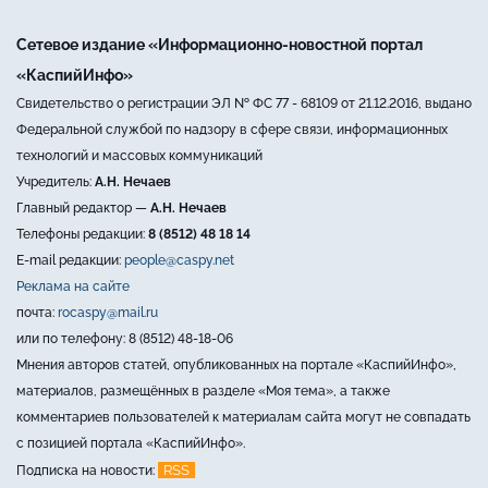
Сетевое издание «Информационно-новостной портал
«КаспийИнфо»
Свидетельство о регистрации ЭЛ № ФС 77 - 68109 от 21.12.2016, выдано
Федеральной службой по надзору в сфере связи, информационных
технологий и массовых коммуникаций
Учредитель:
А.Н. Нечаев
Главный редактор —
А.Н. Нечаев
Телефоны редакции:
8 (8512) 48 18 14
E-mail редакции:
people@caspy.net
Реклама на сайте
почта:
rocaspy@mail.ru
или по телефону: 8 (8512) 48-18-06
Мнения авторов статей, опубликованных на портале «КаспийИнфо»,
материалов, размещённых в разделе «Моя тема», а также
комментариев пользователей к материалам сайта могут не совпадать
с позицией портала «КаспийИнфо».
RSS
Подписка на новости: