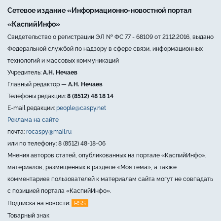
Сетевое издание «Информационно-новостной портал
«КаспийИнфо»
Свидетельство о регистрации ЭЛ № ФС 77 - 68109 от 21.12.2016, выдано
Федеральной службой по надзору в сфере связи, информационных
технологий и массовых коммуникаций
Учредитель:
А.Н. Нечаев
Главный редактор —
А.Н. Нечаев
Телефоны редакции:
8 (8512) 48 18 14
E-mail редакции:
people@caspy.net
Реклама на сайте
почта:
rocaspy@mail.ru
или по телефону: 8 (8512) 48-18-06
Мнения авторов статей, опубликованных на портале «КаспийИнфо»,
материалов, размещённых в разделе «Моя тема», а также
комментариев пользователей к материалам сайта могут не совпадать
с позицией портала «КаспийИнфо».
RSS
Подписка на новости:
Товарный знак