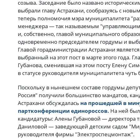
созыва. Заседание было названо историческим,
выбрали главу Астрахани, сообразуясь с новы
теперь полномочия мэра муниципалитета "раз
менеджера — так называемым "управляющим"
и, собственно, главой муниципального образо
одновременно председателем гордумы и выбир
Главой горадминистрации Астрахани является
выбранный на этот пост в марте этого года. Гл
Губанова, сменившая на этом посту Елену Сим
в статусе руководителя муниципалитета чуть 
Поскольку в нынешнем составе гордумы депут
Россия" получили большинство мандатов, кан
Астрахани обсуждалась
на прошедшей в мин
партконференции единороссов.
На ней был
кандидатуры: Алены Губановой — директора т
Даниловой — заведующей детским садом "Мир
руководителя фирмы "Электроспецмонтаж".