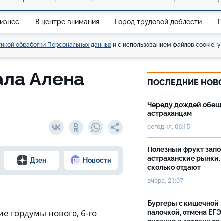
изнес
В центре внимания
Город трудовой доблести
икой обработки Персональных данных
и с использованием файлов cookie, у
ала Алена
ПОСЛЕДНИЕ НОВ
Череду дождей обе
астраханцам
сегодня, 06:15
Полезный фрукт зап
астраханские рынки.
Дзен
Новости
сколько отдают
вчера, 21:07
Бургеры с кишечной
ие гордумы нового, 6-го
палочкой, отмена ЕГЭ