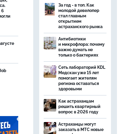
дах,
За год - в топ. Как
са.
молодой девелопер
 6
стал главным
могли
открытием
астраханского рынка
Антибиотики
августе
и микрофлора: почему
важно думать не
только о бактериях
Сеть лабораторий KDL
Job
Медскан уже 15 лет
помогает жителям
региона оставаться
здоровыми
Как астраханцам
решить квартирный
вопрос в 2026 году
Астраханцы могут
заказать в МТС новые