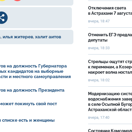
Отключения света
в Астрахани 7 август
вчера, 18:47
Отменить ЕГЭ предл
а
,
илья житерев
,
халит аитов
депутаты
вчера, 18:33
Стрельцы ощутят ст
ов на должность Губернатора
к переменам, а Козер
ных кандидатов на выборные
накроет волна носта
асти и местного самоуправления
вчера, 18:02
ов на должность Президента
Модернизацию сист
водоснабжения зав
может покинуть свой пост
в селе Осыпной Буго
Астраханской облас
вчера, 17:40
ом списке есть и женщины
Состояние Комсомол