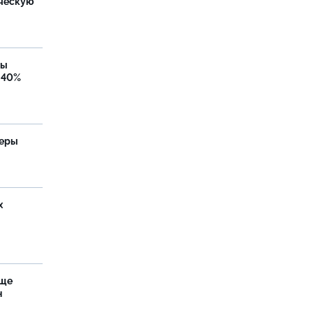
ческую
бы
 40%
теры
х
аще
н