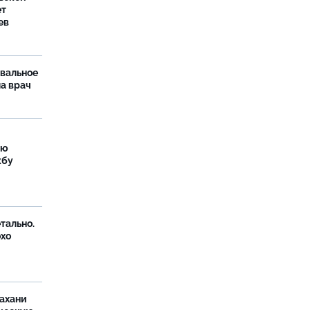
ет
ев
рвальное
ла врач
ую
жбу
тально.
охо
ахани