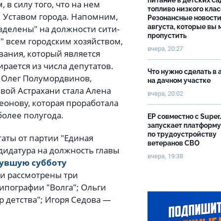
питание в детских са
 в силу того, что на нем
топливо низкого клас
м Уставом города. Напомним,
Резонансные новости
августа, которые вы 
делены" на должности сити-
пропустить
 всем городским хозяйством,
вчера, 20:27
вания, который является
ается из числа депутатов.
Что нужно сделать в 
 Олег Полумордвинов,
на дачном участке
авой Астрахани стала Алена
вчера, 20:02
еонову, которая проработала
более полугода.
ЕР совместно с Super
запускает платформу
по трудоустройству
аты от партии "Единая
ветеранов СВО
дидатура на должность главы
вчера, 19:38
увшую субботу
и рассмотрены три
ипографии "Волга"; Ольги
 детства"; Игоря Седова —