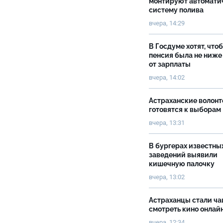
монтируют автомати
систему полива
вчера, 14:29
В Госдуме хотят, что
пенсия была не ниже
от зарплаты
вчера, 14:02
Астраханские волон
готовятся к выборам
вчера, 13:31
В бургерах известны
заведений выявили
кишечную палочку
вчера, 13:02
Астраханцы стали ч
смотреть кино онлай
вчера, 12:34