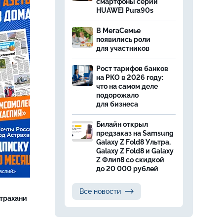
смартфоны серии
HUAWEI Pura90s
В МегаСемье
появились роли
для участников
Рост тарифов банков
на РКО в 2026 году:
что на самом деле
подорожало
для бизнеса
Билайн открыл
предзаказ на Samsung
Galaxy Z Fold8 Ультра,
Galaxy Z Fold8 и Galaxy
Z Флип8 со скидкой
до 20 000 рублей
Все новости
страхани