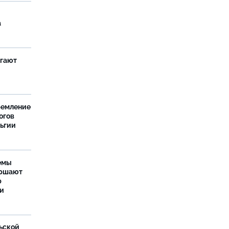
а
агают
ремление
огов
льгии
емы
ершают
р
ти
ьской