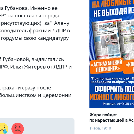
на Губанова. Именно ее
" на пост главы города.
 присутствующих) "за" Алену
руководитель фракции ЛДПР в
 гордумы свою кандидатуру
й Губановой, выдвигались
ПРФ, Илья Житерев от ЛДПР и
страхани сразу после
 большинством и церемонии
Жара пойдет
по нарастающей в А
вчера, 19:10