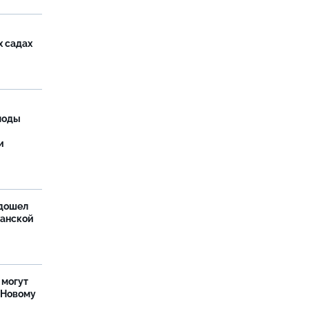
х садах
моды
и
дошел
ханской
 могут
 Новому