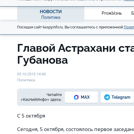
НОВОСТИ
ProжЫзнь
Б
Политика
Посещая сайт kaspyinfo.ru, Вы соглашаетесь с приложенной
Полит
Главой Астрахани ст
Губанова
05.10.2015 14:46
Политика
Читайте
MAX
Telegram
«КаспийИнфо» здесь:
С 5 октября
Сегодня, 5 октября, состоялось первое заседан