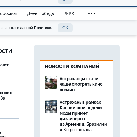
Гороскоп
День Победы
ЖКХ
OK
казанных в данной Политике.
ОСТИ
щают
НОВОСТИ КОМПАНИЙ
Астраханцы стали
чаще смотреть кино
онлайн
олонил
 За
Астрахань в рамках
Каспийской недели
моды примет
дизайнеров
из Армении, Бразилии
и Кыргызстана
,