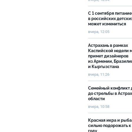
С 1 сентября питание
в российских детски
может измениться
вчера, 12:05
Астрахань в рамках
Каспийской недели 
примет дизайнеров
из Армении, Бразили
и Кыргызстана
вчера, 11:26
Семейный конфликт 
до стрельбы в Астра
области
вчера, 10:58
Красная икра и рыба
сильно подорожать к
году