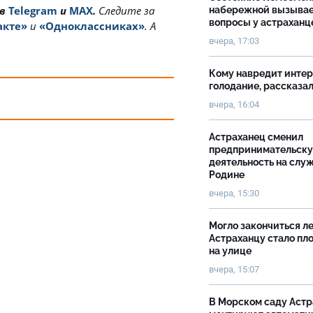
 в
Telegram
и
MAX
.
Cледите за
набережной вызыва
вопросы у астраханц
акте»
и
«Одноклассниках»
. А
вчера, 17:03
Кому навредит инте
голодание, рассказа
вчера, 16:04
Астраханец сменил
предпринимательск
деятельность на слу
Родине
вчера, 15:30
Могло закончиться ле
Астраханцу стало пл
на улице
вчера, 15:07
В Морском саду Астр