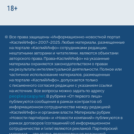
Все права защищены «Информационно-новостной портал
«КаспийИнфо» 2007–2025. Любые материалы, размещенные
на портале «КаспийИнфо» сотрудниками редакции,
нештатными авторами и читателями, являются объектами
авторского права. Права«КаспийИнфо» на указанные
материалы охраняются законодательством о правах
на результаты интеллектуальной деятельности. Полное или
частичное использование материалов, размещенных
на портале «КаспийИнфо», допускается только
с письменного согласия редакции с указанием ссылки
на источник. Все вопросы можно задать по адресу
people@caspy.net
. В рубрике «От первого лица»
публикуются сообщения в рамках контрактов об
информационном сотрудничестве между редакцией
«КаспийИнфо» и органами власти. Материалы рубрик
«Новости партнёров» и «Новости компаний» публикуются в
рамках договоров (соглашений) об информационном
сотрудничестве и (или) являются рекламой. Партнёрский
материал — это статья, подготовленная редакцией