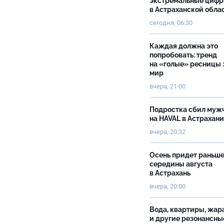
экстремальные циф
в Астраханской обла
сегодня, 06:30
Каждая должна это
попробовать: тренд
на «голые» ресницы 
мир
вчера, 21:00
Подростка сбил муж
на HAVAL в Астрахан
вчера, 20:32
Осень придет раньш
середины августа
в Астрахань
вчера, 20:00
Вода, квартиры, жар
и другие резонансны