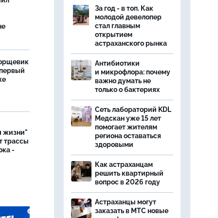
чил
За год - в топ. Как
молодой девелопер
стал главным
не
открытием
астраханского рынка
борщевик
Антибиотики
 первый
и микрофлора: почему
же
важно думать не
только о бактериях
Сеть лабораторий KDL
Медскан уже 15 лет
помогает жителям
я жизни"
региона оставаться
т трассы
здоровыми
ока -
Как астраханцам
решить квартирный
вопрос в 2026 году
Астраханцы могут
заказать в МТС новые