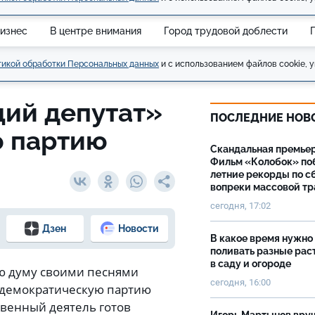
изнес
В центре внимания
Город трудовой доблести
икой обработки Персональных данных
и с использованием файлов cookie, у
ий депутат»
ПОСЛЕДНИЕ НОВ
ю партию
Скандальная премьер
Фильм «Колобок» по
летние рекорды по с
вопреки массовой тр
сегодня, 17:02
Дзен
Новости
В какое время нужно
поливать разные рас
в саду и огороде
ю думу своими песнями
сегодня, 16:00
-демократическую партию
твенный деятель готов