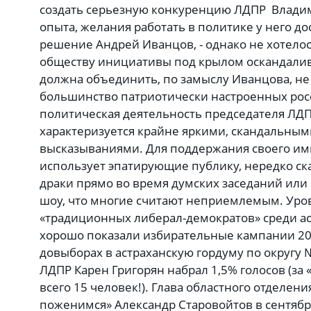
создать серьезную конкуренцию ЛДПР Владим
опыта, желания работать в политике у него дос
решение Андрей Иванцов, - однако не хотело
обществу инициативы под крылом оскандали
должна объединить, по замыслу Иванцова, не 
большинство патриотически настроенных рос
политическая деятельность председателя ЛД
характеризуется крайне яркими, скандальны
высказываниями. Для поддержания своего и
использует эпатирующие публику, нередко ск
драки прямо во время думских заседаний или 
шоу, что многие считают неприемлемым. Ур
«традиционных либерал-демократов» среди ас
хорошо показали избирательные кампании 201
довыборах в астраханскую гордуму по округу 
ЛДПР Карен Григорян набрал 1,5% голосов (за
всего 15 человек!). Глава областного отделен
поженимся» Александр Старовойтов в сентябр