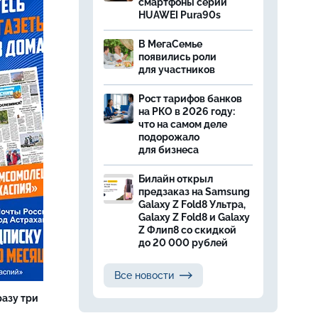
смартфоны серии
HUAWEI Pura90s
В МегаСемье
появились роли
для участников
Рост тарифов банков
на РКО в 2026 году:
что на самом деле
подорожало
для бизнеса
Билайн открыл
предзаказ на Samsung
Galaxy Z Fold8 Ультра,
Galaxy Z Fold8 и Galaxy
Z Флип8 со скидкой
до 20 000 рублей
Все новости
разу три