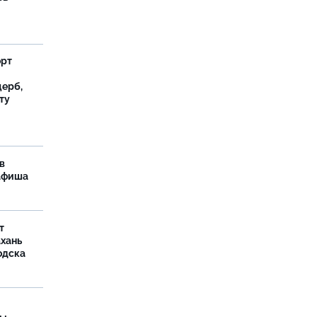
орт
ерб,
ту
в
 афиша
т
ахань
одска