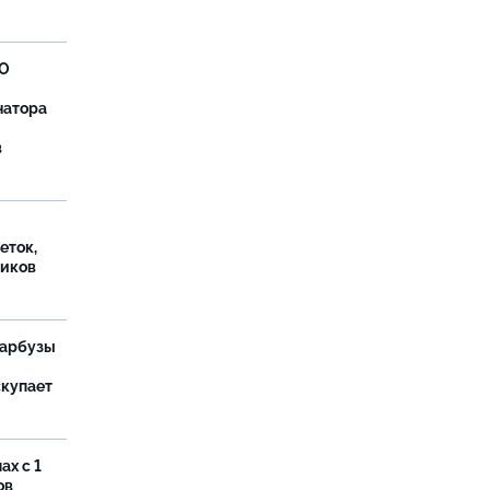
ВО
натора
в
еток,
иков
 арбузы
скупает
ах с 1
ов