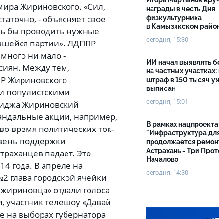
Игорь Мартынов вру
ира Жириновского. «Сил,
награды в честь Дня
таточно, - объясняет свое
физкультурника
в Камызякском райо
сь бы проводить нужные
сегодня, 15:30
вшейся партии». ЛДППР
много ни мало -
ИИ начал выявлять 
сиян. Между тем,
на частных участках:
ПР Жириновского
штраф в 150 тысяч у
выписан
ми популистскими
сегодня, 15:01
миджа Жириновский
андальные акции, например,
В рамках нацпроекта
во время политических ток-
"Инфраструктура дл
овень поддержки
продолжается ремон
Астрахань - Три Прот
траханцев падает. Это
Началово
4 года. В апреле на
сегодня, 14:30
№2 глава городской ячейки
 «жириновца» отдали голоса
ия, участник телешоу «Давай
е на выборах губернатора