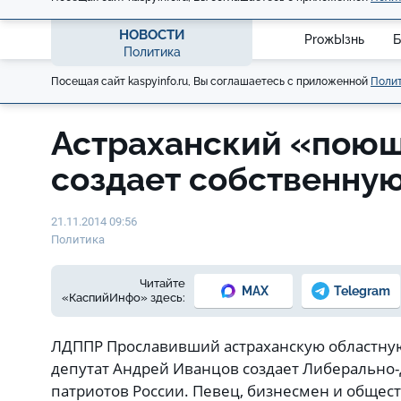
НОВОСТИ
ProжЫзнь
Б
Политика
Посещая сайт kaspyinfo.ru, Вы соглашаетесь с приложенной
Полит
Астраханский «поющ
создает собственну
21.11.2014 09:56
Политика
Читайте
MAX
Telegram
«КаспийИнфо» здесь:
ЛДППР Прославивший астраханскую областну
депутат Андрей Иванцов создает Либерально
патриотов России. Певец, бизнесмен и общес