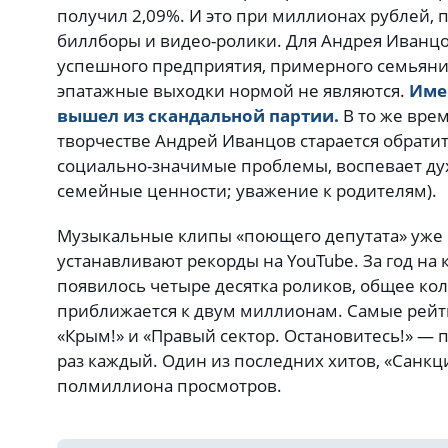
получил 2,09%. И это при миллионах рублей, 
биллборы и видео-ролики. Для Андрея Иванцо
успешного предприятия, примерного семьянин
эпатажные выходки нормой не являются.
Име
вышел из скандальной партии.
В то же вре
творчестве Андрей Иванцов старается обрати
социально-значимые проблемы, воспевает дух
семейные ценности; уважение к родителям).
Музыкальные клипы «поющего депутата» уже 
устанавливают рекорды на YouTube. За год на
появилось четыре десятка роликов, общее ко
приближается к двум миллионам. Самые рейт
«Крым!» и «Правый сектор. Остановитесь!» —
раз каждый. Один из последних хитов, «Санкц
полмиллиона просмотров.