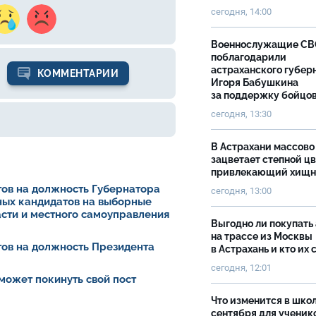
сегодня, 14:00
Военнослужащие С
поблагодарили
астраханского губер
КОММЕНТАРИИ
Игоря Бабушкина
за поддержку бойцо
сегодня, 13:30
В Астрахани массово
зацветает степной цв
привлекающий хищн
ов на должность Губернатора
сегодня, 13:00
ных кандидатов на выборные
асти и местного самоуправления
Выгодно ли покупать
на трассе из Москвы
ов на должность Президента
в Астрахань и кто их 
сегодня, 12:01
может покинуть свой пост
Что изменится в школ
сентября для ученик