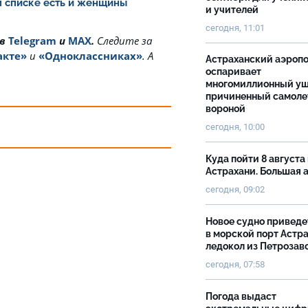
ом списке есть и женщины
и учителей
сегодня, 11:01
 в
Telegram
и
MAX
.
Cледите за
акте»
и
«Одноклассниках»
. А
Астраханский аэроп
оспаривает
многомиллионный ущ
причиненный самоле
вороной
сегодня, 10:00
Куда пойти 8 августа 
Астрахани. Большая
сегодня, 09:02
Новое судно приведе
в морской порт Астр
ледокол из Петрозав
сегодня, 07:58
Погода выдаст