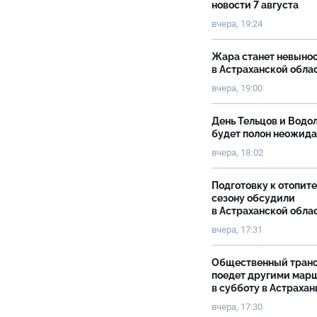
новости 7 августа
вчера, 19:24
Жара станет невыно
в Астраханской обла
вчера, 19:00
День Тельцов и Водо
будет полон неожид
вчера, 18:02
Подготовку к отопит
сезону обсудили
в Астраханской обла
вчера, 17:31
Общественный тран
поедет другими мар
в субботу в Астрахан
вчера, 17:30