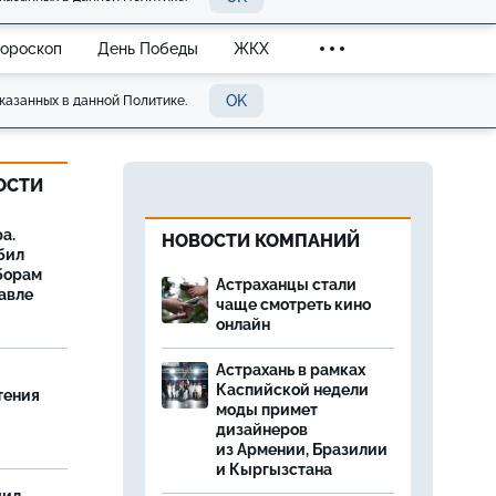
Гороскоп
День Победы
ЖКХ
OK
казанных в данной Политике.
ОСТИ
а.
НОВОСТИ КОМПАНИЙ
бил
борам
Астраханцы стали
авле
чаще смотреть кино
онлайн
Астрахань в рамках
Каспийской недели
тения
моды примет
дизайнеров
из Армении, Бразилии
и Кыргызстана