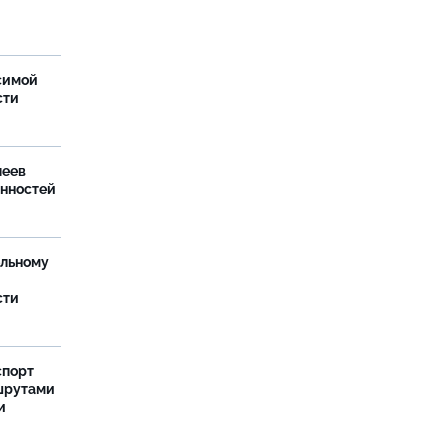
симой
сти
леев
анностей
ельному
сти
спорт
шрутами
и