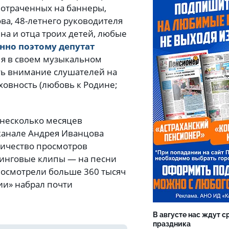
потраченных на баннеры,
ва, 48-летнего руководителя
а и отца троих детей, любые
нно поэтому депутат
мя в своем музыкальном
ть внимание слушателей на
овность (любовь к Родине;
несколько месяцев
 канале Андрея Иванцова
личество просмотров
инговые клипы — на песни
 посмотрели больше 360 тысяч
ии» набрал почти
В августе нас ждут с
праздника