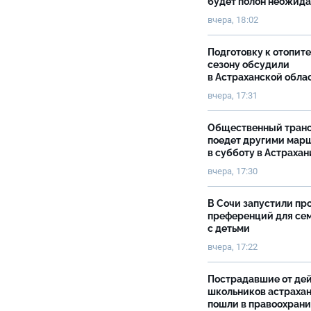
будет полон неожид
вчера, 18:02
Подготовку к отопит
сезону обсудили
в Астраханской обла
вчера, 17:31
Общественный тран
поедет другими мар
в субботу в Астрахан
вчера, 17:30
В Сочи запустили пр
преференций для се
с детьми
вчера, 17:22
Пострадавшие от де
школьников астраха
пошли в правоохран