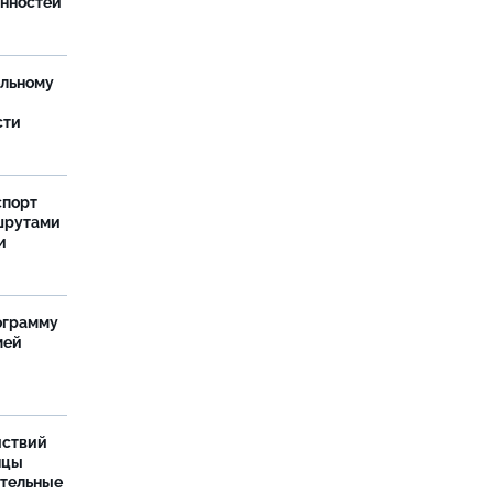
анностей
ельному
сти
спорт
шрутами
и
ограмму
мей
йствий
нцы
ительные