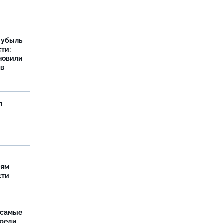
а убыль
ти:
новили
ов
л
у
лям
сти
 самые
среди