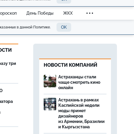
Гороскоп
День Победы
ЖКХ
OK
казанных в данной Политике.
ОСТИ
разу три
НОВОСТИ КОМПАНИЙ
Астраханцы стали
чаще смотреть кино
онлайн
ВО
Астрахань в рамках
натора
Каспийской недели
моды примет
в
дизайнеров
из Армении, Бразилии
и Кыргызстана