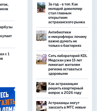
За год - в топ. Как
еток,
молодой девелопер
иков
стал главным
открытием
астраханского рынка
 арбузы
Антибиотики
скупает
и микрофлора: почему
важно думать не
только о бактериях
ах с 1
Сеть лабораторий KDL
ов
Медскан уже 15 лет
помогает жителям
региона оставаться
здоровыми
Как астраханцам
решить квартирный
вопрос в 2026 году
Астраханцы могут
заказать в МТС новые