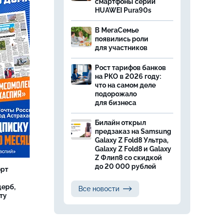
смартфоны серии
HUAWEI Pura90s
В МегаСемье
появились роли
для участников
Рост тарифов банков
на РКО в 2026 году:
что на самом деле
подорожало
для бизнеса
Билайн открыл
предзаказ на Samsung
Galaxy Z Fold8 Ультра,
Galaxy Z Fold8 и Galaxy
Z Флип8 со скидкой
до 20 000 рублей
орт
ерб,
Все новости
ту