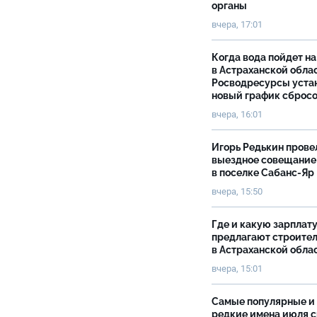
органы
вчера, 17:01
Когда вода пойдет н
в Астраханской облас
Росводресурсы уста
новый график сброс
вчера, 16:01
Игорь Редькин прове
выездное совещание
в поселке Сабанс-Яр
вчера, 15:50
Где и какую зарплат
предлагают строите
в Астраханской обла
вчера, 15:01
Самые популярные и
редкие имена июля 