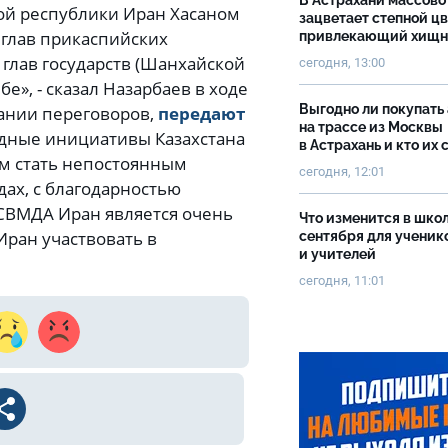
В Астрахани массово
ой республики Иран Хасаном
зацветает степной цв
 глав прикаспийских
привлекающий хищн
е глав государств (Шанхайской
сегодня, 13:00
», - сказал Назарбаев в ходе
Выгодно ли покупать
чании переговоров,
передают
на трассе из Москвы
одные инициативы Казахстана
в Астрахань и кто их 
им стать непостоянным
сегодня, 12:01
дах, с благодарностью
СВМДА Иран является очень
Что изменится в школ
Иран участвовать в
сентября для ученик
и учителей
сегодня, 11:01