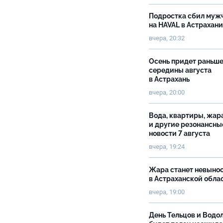
Подростка сбил муж
на HAVAL в Астрахан
вчера, 20:32
Осень придет раньш
середины августа
в Астрахань
вчера, 20:00
Вода, квартиры, жар
и другие резонансны
новости 7 августа
вчера, 19:24
Жара станет невыно
в Астраханской обла
вчера, 19:00
День Тельцов и Водо