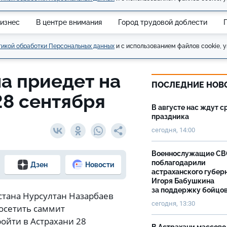
изнес
В центре внимания
Город трудовой доблести
икой обработки Персональных данных
и с использованием файлов cookie, у
а приедет на
ПОСЛЕДНИЕ НОВ
28 сентября
В августе нас ждут с
праздника
сегодня, 14:00
Военнослужащие С
поблагодарили
Дзен
Новости
астраханского губер
Игоря Бабушкина
за поддержку бойцо
стана Нурсултан Назарбаев
сегодня, 13:30
посетить саммит
ойти в Астрахани 28