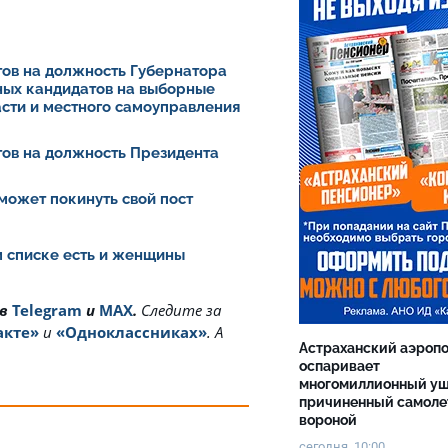
ов на должность Губернатора
ных кандидатов на выборные
асти и местного самоуправления
ов на должность Президента
может покинуть свой пост
ом списке есть и женщины
 в
Telegram
и
MAX
.
Cледите за
акте»
и
«Одноклассниках»
. А
Астраханский аэроп
оспаривает
многомиллионный ущ
причиненный самоле
вороной
сегодня, 10:00