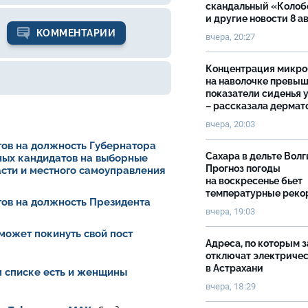
скандальный «Колоб
и другие новости 8 а
КОММЕНТАРИИ
вчера, 20:27
Концентрация микро
на наволочке превы
показатели сиденья у
– рассказала дермат
вчера, 20:03
ов на должность Губернатора
Сахара в дельте Волг
ных кандидатов на выборные
Прогноз погоды
асти и местного самоуправления
на воскресенье бьет
температурные рек
ов на должность Президента
вчера, 19:03
может покинуть свой пост
Адреса, по которым 
отключат электриче
в Астрахани
ом списке есть и женщины
вчера, 18:29