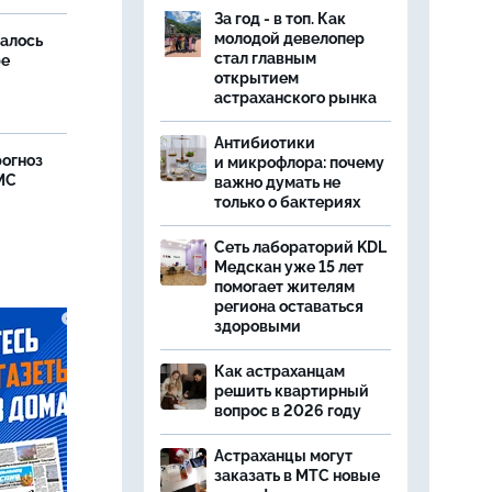
За год - в топ. Как
молодой девелопер
далось
стал главным
ре
открытием
астраханского рынка
Антибиотики
рогноз
и микрофлора: почему
МС
важно думать не
только о бактериях
Сеть лабораторий KDL
Медскан уже 15 лет
помогает жителям
региона оставаться
здоровыми
Как астраханцам
решить квартирный
вопрос в 2026 году
Астраханцы могут
заказать в МТС новые