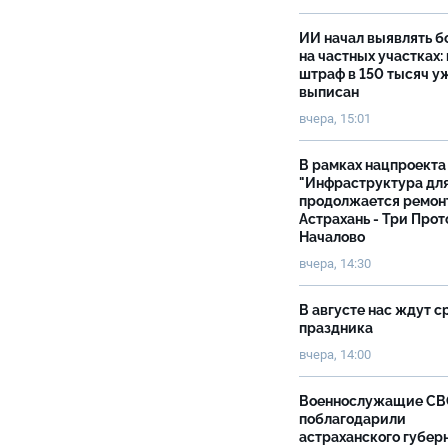
ИИ начал выявлять 
на частных участках:
штраф в 150 тысяч у
выписан
вчера, 15:01
В рамках нацпроекта
"Инфраструктура дл
продолжается ремон
Астрахань - Три Прот
Началово
вчера, 14:30
В августе нас ждут с
праздника
вчера, 14:00
Военнослужащие С
поблагодарили
астраханского губер