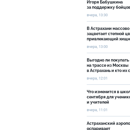
Игоря Бабушкина
за поддержку бойцо
вчера, 13:30
В Астрахани массово
зацветает степной цв
привлекающий хищн
вчера, 13:00
Выгодно ли покупать
на трассе из Москвы
в Астрахань и кто их 
вчера, 12:01
Что изменится в школ
сентября для ученик
и учителей
вчера, 11:01
Астраханский аэроп
оспаривает