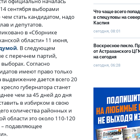
асти официально началась
 14 сентября выборами
Что чаще всего попа
 чем стать кандидатом, надо
в спецуловы на севе
Каспия
лав и депутатов.
ликовано в «Сборнике
сегодня, 08:01
анской области» 11 июня,
Воскресное пекло. П
лдумой
. В следующем
от Астраханского ЦГ
ие с перечнем партий,
на сегодня
 выборах. Согласно
сегодня, 06:28
дидатов имеют право только
 выдвижение дается всего 20
а кресло губернатора станет
днее чем за 45 дней до дня
ставить в избирком в свою
его количества районных и
кой области это около 110-120
ц – подавляющее
и».