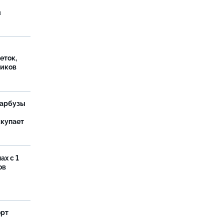
в
еток,
иков
 арбузы
скупает
ах с 1
ов
орт