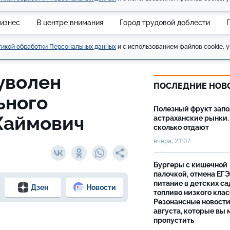
изнес
В центре внимания
Город трудовой доблести
икой обработки Персональных данных
и с использованием файлов cookie, у
уволен
ПОСЛЕДНИЕ НОВ
ьного
Полезный фрукт зап
Хаймович
астраханские рынки.
сколько отдают
вчера, 21:07
Бургеры с кишечной
палочкой, отмена ЕГЭ
питание в детских са
Дзен
Новости
топливо низкого клас
Резонансные новости
августа, которые вы 
пропустить