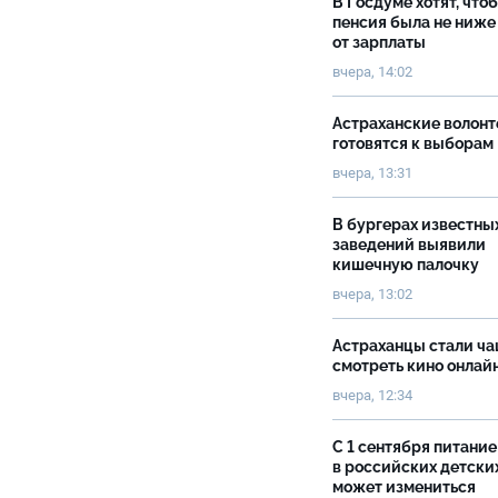
В Госдуме хотят, что
пенсия была не ниже
от зарплаты
вчера, 14:02
Астраханские волон
готовятся к выборам
вчера, 13:31
В бургерах известны
заведений выявили
кишечную палочку
вчера, 13:02
Астраханцы стали ч
смотреть кино онлай
вчера, 12:34
С 1 сентября питание
в российских детски
может измениться