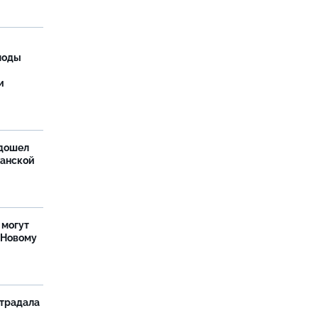
моды
и
дошел
ханской
 могут
 Новому
страдала