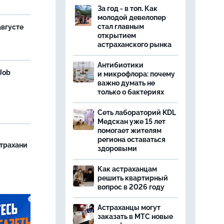
За год - в топ. Как
молодой девелопер
стал главным
августе
открытием
астраханского рынка
Антибиотики
Job
и микрофлора: почему
важно думать не
только о бактериях
Сеть лабораторий KDL
Медскан уже 15 лет
помогает жителям
региона оставаться
страхани
здоровыми
Как астраханцам
решить квартирный
вопрос в 2026 году
Астраханцы могут
заказать в МТС новые