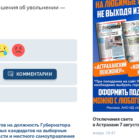
ешения об увольнении —
КОММЕНТАРИИ
Отключения света
в Астрахани 7 август
ов на должность Губернатора
ных кандидатов на выборные
вчера, 18:47
асти и местного самоуправления