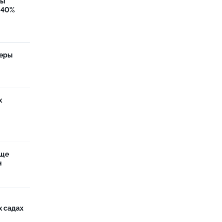
бы
 40%
теры
х
аще
н
х садах