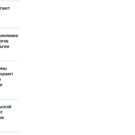
агают
ремление
огов
льгии
емы
ершают
р
ти
ьской
ет
ев