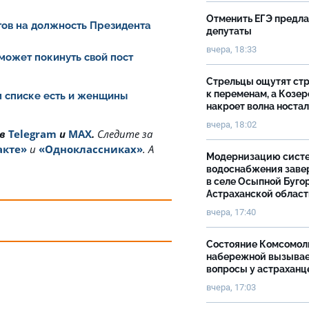
Отменить ЕГЭ предл
ов на должность Президента
депутаты
вчера, 18:33
может покинуть свой пост
Стрельцы ощутят ст
к переменам, а Козер
ом списке есть и женщины
накроет волна носта
вчера, 18:02
 в
Telegram
и
MAX
.
Cледите за
акте»
и
«Одноклассниках»
. А
Модернизацию сист
водоснабжения зав
в селе Осыпной Буго
Астраханской облас
вчера, 17:40
Состояние Комсомол
набережной вызыва
вопросы у астраханц
вчера, 17:03