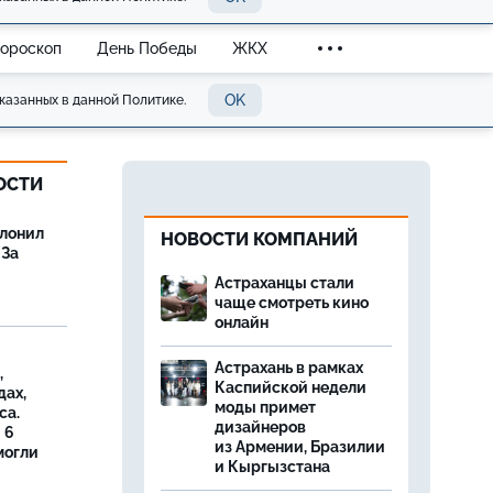
Гороскоп
День Победы
ЖКХ
OK
казанных в данной Политике.
ОСТИ
олонил
НОВОСТИ КОМПАНИЙ
 За
Астраханцы стали
чаще смотреть кино
онлайн
Астрахань в рамках
,
Каспийской недели
дах,
моды примет
са.
дизайнеров
 6
из Армении, Бразилии
могли
и Кыргызстана