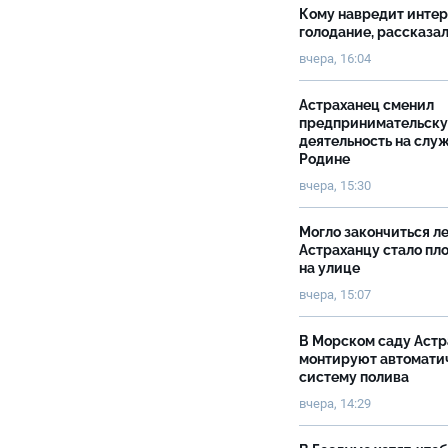
Кому навредит инте
голодание, рассказа
вчера, 16:04
Астраханец сменил
предпринимательск
деятельность на слу
Родине
вчера, 15:30
Могло закончиться ле
Астраханцу стало пл
на улице
вчера, 15:07
В Морском саду Астр
монтируют автомати
систему полива
вчера, 14:29