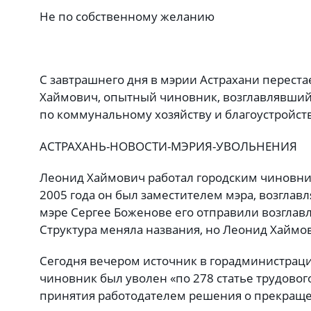
Не по собственному желанию
С завтрашнего дня в мэрии Астрахани переста
Хаймович, опытный чиновник, возглавлявший
по коммунальному хозяйству и благоустройств
АСТРАХАНЬ-НОВОСТИ-МЭРИЯ-УВОЛЬНЕНИЯ
Леонид Хаймович работал городским чиновник
2005 года он был заместителем мэра, возглав
мэре Сергее Боженове его отправили возглавл
Структура меняла названия, но Леонид Хаймо
Сегодня вечером источник в горадминистраци
чиновник был уволен «по 278 статье трудового 
принятия работодателем решения о прекраще