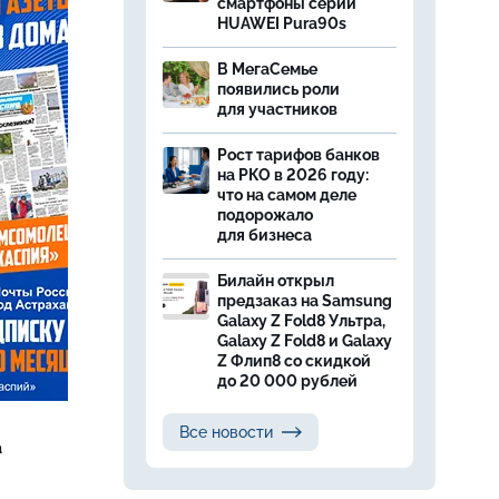
смартфоны серии
HUAWEI Pura90s
В МегаСемье
появились роли
для участников
Рост тарифов банков
на РКО в 2026 году:
что на самом деле
подорожало
для бизнеса
Билайн открыл
предзаказ на Samsung
Galaxy Z Fold8 Ультра,
Galaxy Z Fold8 и Galaxy
Z Флип8 со скидкой
до 20 000 рублей
Все новости
а