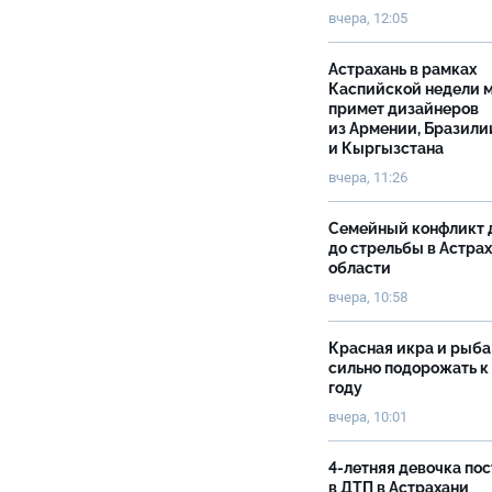
вчера, 12:05
Астрахань в рамках
Каспийской недели 
примет дизайнеров
из Армении, Бразили
и Кыргызстана
вчера, 11:26
Семейный конфликт 
до стрельбы в Астра
области
вчера, 10:58
Красная икра и рыба
сильно подорожать к
году
вчера, 10:01
4-летняя девочка по
в ДТП в Астрахани