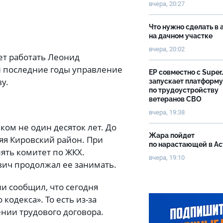
вчера, 20:27
Что нужно сделать в 
на дачном участке
вчера, 20:02
ет работать Леонид
 последние годы управление
ЕР совместно с Super
у.
запускает платформу
по трудоустройству
ветеранов СВО
вчера, 19:38
ом не один десяток лет. До
Жара пойдет
ляя Кировский район. При
по нарастающей в А
ять комитет по ЖКХ.
вчера, 19:10
вич продолжал ее занимать.
и сообщил, что сегодня
кодекса». То есть из-за
нии трудового договора.