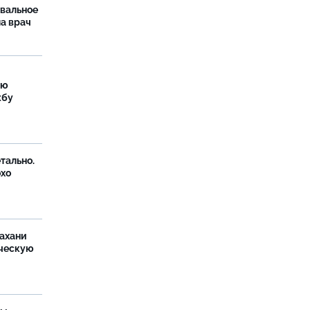
рвальное
ла врач
ую
жбу
тально.
охо
ахани
ческую