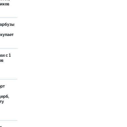
иков
 арбузы
скупает
ах с 1
ов
орт
ерб,
ту