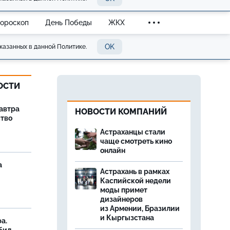
Гороскоп
День Победы
ЖКХ
OK
казанных в данной Политике.
ОСТИ
завтра
НОВОСТИ КОМПАНИЙ
ство
Астраханцы стали
чаще смотреть кино
онлайн
а
Астрахань в рамках
Каспийской недели
моды примет
дизайнеров
из Армении, Бразилии
и Кыргызстана
а.