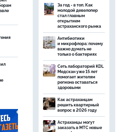
бил
За год - в топ. Как
борам
молодой девелопер
авле
стал главным
открытием
астраханского рынка
тения
Антибиотики
и микрофлора: почему
важно думать не
только о бактериях
чил
Сеть лабораторий KDL
Медскан уже 15 лет
помогает жителям
не
региона оставаться
здоровыми
Как астраханцам
решить квартирный
вопрос в 2026 году
Астраханцы могут
заказать в МТС новые