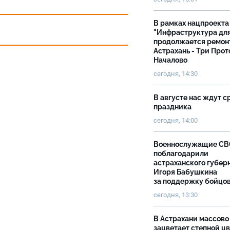
В рамках нацпроекта
"Инфраструктура дл
продолжается ремон
Астрахань - Три Прот
Началово
сегодня, 14:30
В августе нас ждут с
праздника
сегодня, 14:00
Военнослужащие С
поблагодарили
астраханского губер
Игоря Бабушкина
за поддержку бойцо
сегодня, 13:30
В Астрахани массово
зацветает степной цв