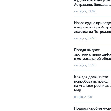
Куда пойти 8 августа 
Астрахани. Большая
сегодня, 09:02
Новое судно приведе
в морской порт Астр
ледокол из Петрозав
сегодня, 07:58
Погода выдаст
экстремальные циф
в Астраханской обла
сегодня, 06:30
Каждая должна это
попробовать: тренд
на «голые» ресницы 
мир
вчера, 21:00
Подростка сбил муж