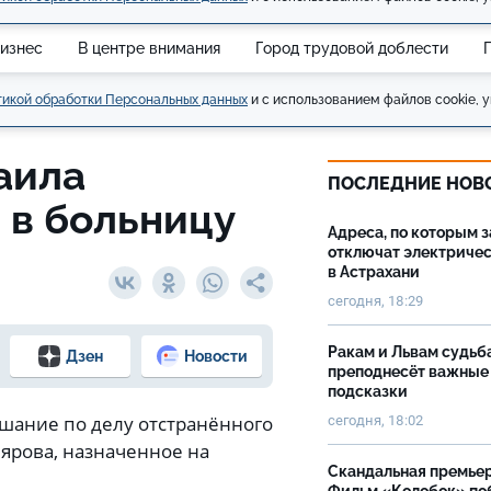
изнес
В центре внимания
Город трудовой доблести
икой обработки Персональных данных
и с использованием файлов cookie, у
аила
ПОСЛЕДНИЕ НОВ
 в больницу
Адреса, по которым 
отключат электриче
в Астрахани
сегодня, 18:29
Ракам и Львам судьб
Дзен
Новости
преподнесёт важные
подсказки
шание по делу отстранённого
сегодня, 18:02
лярова, назначенное на
Скандальная премьер