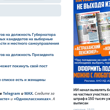
ов на должность Губернатора
ных кандидатов на выборные
асти и местного самоуправления
ов на должность Президента
может покинуть свой пост
ом списке есть и женщины
ИИ начал выявлять 
 в
Telegram
и
MAX
.
Cледите за
на частных участках:
акте»
и
«Одноклассниках»
. А
штраф в 150 тысяч у
выписан
сегодня, 15:01