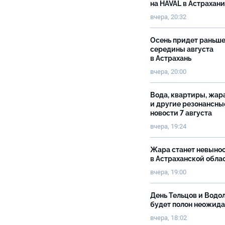
на HAVAL в Астрахан
вчера, 20:32
Осень придет раньш
середины августа
в Астрахань
вчера, 20:00
Вода, квартиры, жар
и другие резонансны
новости 7 августа
вчера, 19:24
Жара станет невыно
в Астраханской обла
вчера, 19:00
День Тельцов и Водо
будет полон неожид
вчера, 18:02