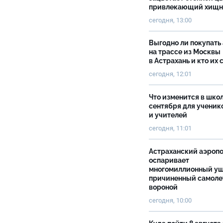
привлекающий хищн
сегодня, 13:00
Выгодно ли покупать
на трассе из Москвы
в Астрахань и кто их 
сегодня, 12:01
Что изменится в школ
сентября для ученик
и учителей
сегодня, 11:01
Астраханский аэроп
оспаривает
многомиллионный ущ
причиненный самоле
вороной
сегодня, 10:00