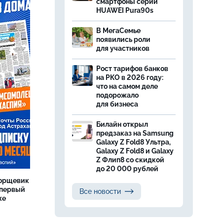
смартфоны серии
HUAWEI Pura90s
В МегаСемье
появились роли
для участников
Рост тарифов банков
на РКО в 2026 году:
что на самом деле
подорожало
для бизнеса
Билайн открыл
предзаказ на Samsung
Galaxy Z Fold8 Ультра,
Galaxy Z Fold8 и Galaxy
Z Флип8 со скидкой
до 20 000 рублей
борщевик
 первый
Все новости
же