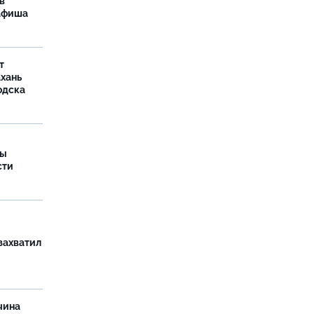
в
 афиша
т
ахань
одска
ры
сти
захватил
чина