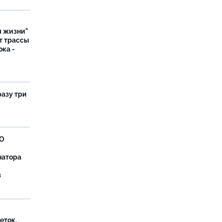
я жизни"
т трассы
ока -
разу три
ВО
натора
в
еток,