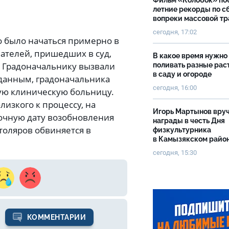
Фильм «Колобок» по
летние рекорды по с
вопреки массовой тр
сегодня, 17:02
о было начаться примерно в
шателей, пришедших в суд,
В какое время нужно
. Градоначальнику вызвали
поливать разные рас
в саду и огороде
данным, градоначальника
сегодня, 16:00
ую клиническую больницу.
лизкого к процессу, на
Игорь Мартынов вру
точную дату возобновления
награды в честь Дня
оляров обвиняется в
физкультурника
в Камызякском райо
сегодня, 15:30
КОММЕНТАРИИ