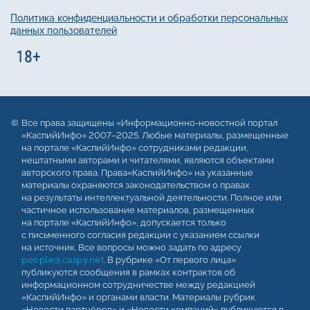
Политика конфиденциальности и обработки персональных
данных пользователей
Все права защищены «Информационно-новостной портал
«КаспийИнфо» 2007–2025. Любые материалы, размещенные
на портале «КаспийИнфо» сотрудниками редакции,
нештатными авторами и читателями, являются объектами
авторского права. Права«КаспийИнфо» на указанные
материалы охраняются законодательством о правах
на результаты интеллектуальной деятельности. Полное или
частичное использование материалов, размещенных
на портале «КаспийИнфо», допускается только
с письменного согласия редакции с указанием ссылки
на источник. Все вопросы можно задать по адресу
people@caspy.net
. В рубрике «От первого лица»
публикуются сообщения в рамках контрактов об
информационном сотрудничестве между редакцией
«КаспийИнфо» и органами власти. Материалы рубрик
«Новости партнёров» и «Новости компаний» публикуются в