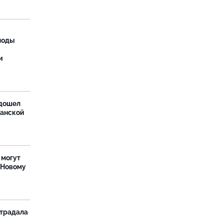
моды
и
дошел
ханской
 могут
 Новому
страдала