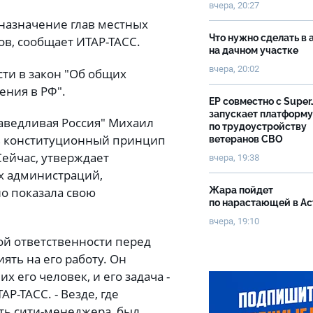
вчера, 20:27
назначение глав местных
Что нужно сделать в 
ов, сообщает ИТАР-ТАСС.
на дачном участке
вчера, 20:02
ти в закон "Об общих
ения в РФ".
ЕР совместно с Super
запускает платформу
аведливая Россия" Михаил
по трудоустройству
ть конституционный принцип
ветеранов СВО
ейчас, утверждает
вчера, 19:38
ых администраций,
но показала свою
Жара пойдет
по нарастающей в А
вчера, 19:10
ой ответственности перед
ять на его работу. Он
 его человек, и его задача -
Р-ТАСС. - Везде, где
ь сити-менеджера, был