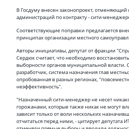
В Госдуму внесен законопроект, отменяющий 
администраций по контракту - сити-менеджер
Соответствующие поправки предлагается внес
принципах организации местного самоуправл
Авторы инициативы, депутат от фракции "Спр
Сердюк считает, что необходимо восстанови
выборности органов муниципальной власти. С
разработчик, система назначения глав местн
опробованная в разных регионах, "повсемест
неэффективность".
"Назначенный сити-менеджер не несет никак
горожанами, которые также никак не могут вли
зависит только от воли нескольких назначивших
отчитаться перед ними, - цитирует депутата ИТА
отменяли прямые выборы и вводили должност