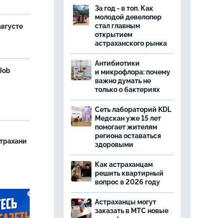
За год - в топ. Как
молодой девелопер
стал главным
августе
открытием
астраханского рынка
Антибиотики
Job
и микрофлора: почему
важно думать не
только о бактериях
Сеть лабораторий KDL
Медскан уже 15 лет
помогает жителям
региона оставаться
страхани
здоровыми
Как астраханцам
решить квартирный
вопрос в 2026 году
Астраханцы могут
заказать в МТС новые