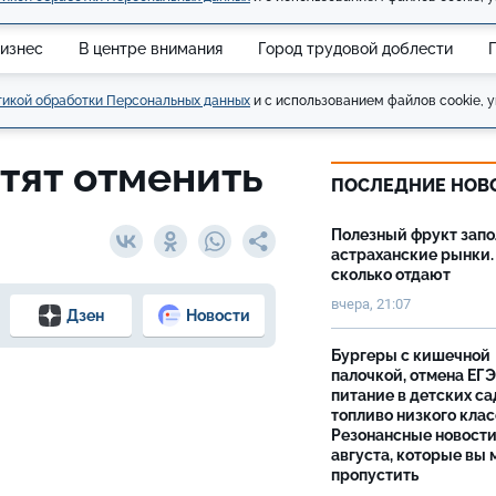
изнес
В центре внимания
Город трудовой доблести
икой обработки Персональных данных
и с использованием файлов cookie, у
тят отменить
ПОСЛЕДНИЕ НОВ
Полезный фрукт зап
астраханские рынки.
сколько отдают
вчера, 21:07
Дзен
Новости
Бургеры с кишечной
палочкой, отмена ЕГЭ
питание в детских са
топливо низкого клас
Резонансные новости
августа, которые вы 
пропустить