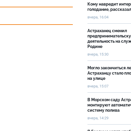
Кому навредит инте
голодание, рассказа
вчера, 16:04
Астраханец сменил
предпринимательск
деятельность на слу
Родине
вчера, 15:30
Могло закончиться ле
Астраханцу стало пл
на улице
вчера, 15:07
В Морском саду Астр
монтируют автомати
систему полива
вчера, 14:29