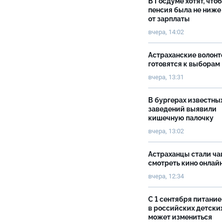
В Госдуме хотят, что
пенсия была не ниже
от зарплаты
вчера, 14:02
Астраханские волон
готовятся к выборам
вчера, 13:31
В бургерах известны
заведений выявили
кишечную палочку
вчера, 13:02
Астраханцы стали ч
смотреть кино онлай
вчера, 12:34
С 1 сентября питание
в российских детски
может измениться