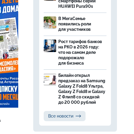
смартфоны серии
HUAWEI Pura90s
В МегаСемье
появились роли
для участников
Рост тарифов банков
на РКО в 2026 году:
что на самом деле
подорожало
для бизнеса
Билайн открыл
предзаказ на Samsung
Galaxy Z Fold8 Ультра,
Galaxy Z Fold8 и Galaxy
Z Флип8 со скидкой
до 20 000 рублей
Все новости
а