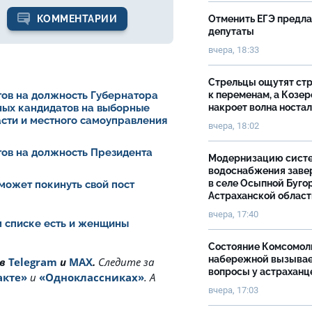
КОММЕНТАРИИ
Отменить ЕГЭ предл
депутаты
вчера, 18:33
Стрельцы ощутят ст
ов на должность Губернатора
к переменам, а Козер
ных кандидатов на выборные
накроет волна носта
асти и местного самоуправления
вчера, 18:02
ов на должность Президента
Модернизацию сист
водоснабжения зав
в селе Осыпной Буго
может покинуть свой пост
Астраханской облас
вчера, 17:40
ом списке есть и женщины
Состояние Комсомол
набережной вызыва
 в
Telegram
и
MAX
.
Cледите за
вопросы у астраханц
акте»
и
«Одноклассниках»
. А
вчера, 17:03