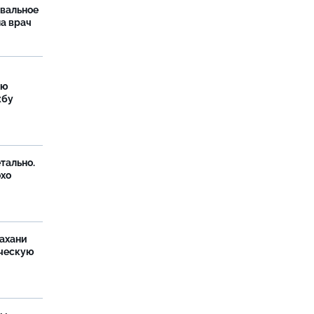
рвальное
ла врач
ую
жбу
тально.
охо
ахани
ческую