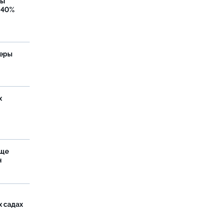
бы
 40%
теры
х
аще
н
х садах