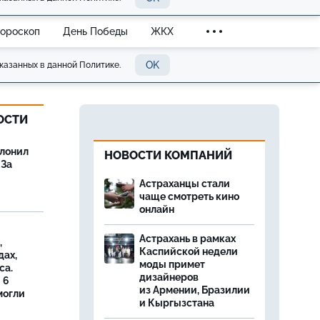
Гороскоп
День Победы
ЖКХ
OK
казанных в данной Политике.
ОСТИ
олонил
НОВОСТИ КОМПАНИЙ
 За
Астраханцы стали
чаще смотреть кино
онлайн
Астрахань в рамках
,
Каспийской недели
дах,
моды примет
са.
дизайнеров
 6
из Армении, Бразилии
могли
и Кыргызстана