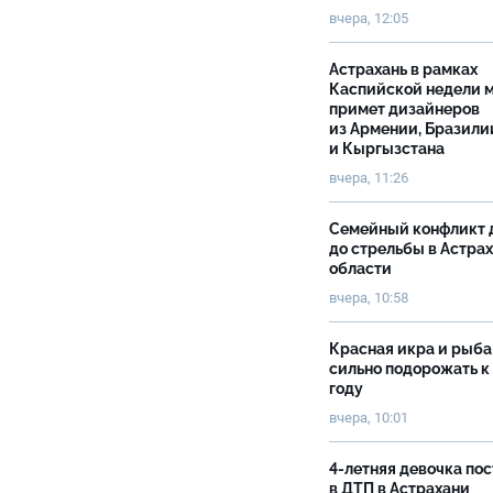
вчера, 12:05
Астрахань в рамках
Каспийской недели 
примет дизайнеров
из Армении, Бразили
и Кыргызстана
вчера, 11:26
Семейный конфликт 
до стрельбы в Астра
области
вчера, 10:58
Красная икра и рыба
сильно подорожать к
году
вчера, 10:01
4-летняя девочка по
в ДТП в Астрахани