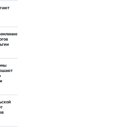
агают
ремление
огов
льгии
емы
ершают
р
ти
ьской
ет
ев