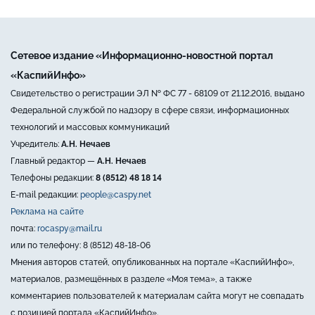
Сетевое издание «Информационно-новостной портал
«КаспийИнфо»
Свидетельство о регистрации ЭЛ № ФС 77 - 68109 от 21.12.2016, выдано
Федеральной службой по надзору в сфере связи, информационных
технологий и массовых коммуникаций
Учредитель:
А.Н. Нечаев
Главный редактор —
А.Н. Нечаев
Телефоны редакции:
8 (8512) 48 18 14
E-mail редакции:
people@caspy.net
Реклама на сайте
почта:
rocaspy@mail.ru
или по телефону: 8 (8512) 48-18-06
Мнения авторов статей, опубликованных на портале «КаспийИнфо»,
материалов, размещённых в разделе «Моя тема», а также
комментариев пользователей к материалам сайта могут не совпадать
с позицией портала «КаспийИнфо».