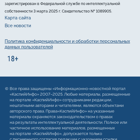
зарегистрирован в Федеральной службе по интеллектуальной
собственности 3 марта 2025 г. Свидетельство № 1089905.
Карта сайта
Все новости
Политика конфиденциальности и обработки персональных
данных пользователей
Все права защищены «Информационно-новостной портал
«КаспийИнфо» 2007–2025. Любые материалы, размещенные
на портале «КаспийИнфо» сотрудниками редакции,
нештатными авторами и читателями, являются объектами
авторского права. Права«КаспийИнфо» на указанные
материалы охраняются законодательством о правах
на результаты интеллектуальной деятельности. Полное или
частичное использование материалов, размещенных
на портале «КаспийИнфо», допускается только
с письменного согласия редакции с указанием ссылки