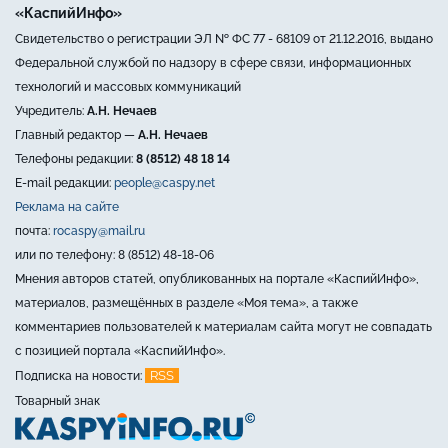
«КаспийИнфо»
Свидетельство о регистрации ЭЛ № ФС 77 - 68109 от 21.12.2016, выдано
Федеральной службой по надзору в сфере связи, информационных
технологий и массовых коммуникаций
Учредитель:
А.Н. Нечаев
Главный редактор —
А.Н. Нечаев
Телефоны редакции:
8 (8512) 48 18 14
E-mail редакции:
people@caspy.net
Реклама на сайте
почта:
rocaspy@mail.ru
или по телефону: 8 (8512) 48-18-06
Мнения авторов статей, опубликованных на портале «КаспийИнфо»,
материалов, размещённых в разделе «Моя тема», а также
комментариев пользователей к материалам сайта могут не совпадать
с позицией портала «КаспийИнфо».
RSS
Подписка на новости:
Товарный знак