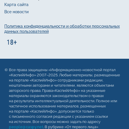
Карта сайта
Все новости
Политика конфиденциальности и обработки персональных
данных пользователей
Все права защищены «Информационно-новостной портал
«КаспийИнфо» 2007–2025. Любые материалы, размещенные
на портале «КаспийИнфо» сотрудниками редакции,
нештатными авторами и читателями, являются объектами
авторского права. Права«КаспийИнфо» на указанные
материалы охраняются законодательством о правах
на результаты интеллектуальной деятельности. Полное или
частичное использование материалов, размещенных
на портале «КаспийИнфо», допускается только
с письменного согласия редакции с указанием ссылки
на источник. Все вопросы можно задать по адресу
people@caspy.net
. В рубрике «От первого лица»