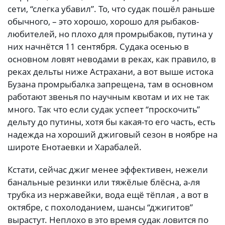
сети, “слегка убавил”. То, что судак пошёл раньше
обычного, – это хорошо, хорошо для рыбаков-
любителей, но плохо для промрыбаков, путина у
них начнётся 11 сентября. Судака осенью в
основном ловят неводами в реках, как правило, в
реках дельты ниже Астрахани, а вот выше истока
Бузана промрыбалка запрещена, там в основном
работают звенья по научным квотам и их не так
много. Так что если судак успеет “проскочить”
дельту до путины, хотя бы какая-то его часть, есть
надежда на хороший джиговый сезон в ноябре на
широте Енотаевки и Харабалей.
Кстати, сейчас джиг менее эффективен, нежели
банальные резинки или тяжёлые блёсна, а-ля
трубка из нержавейки, вода ещё тёплая , а вот в
октябре, с похолоданием, шансы “джигитов”
вырастут. Неплохо в это время судак ловится по