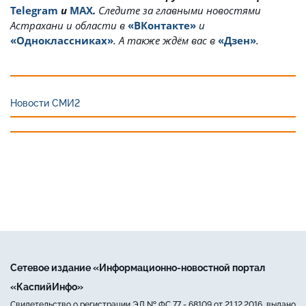
Telegram
и
MAX
.
Cледите за главными новостями
Астрахани и области в
«ВКонтакте»
и
«Одноклассниках»
. А также ждём вас в
«Дзен»
.
Новости СМИ2
Сетевое издание «Информационно-новостной портал
«КаспийИнфо»
Свидетельство о регистрации ЭЛ № ФС 77 - 68109 от 21.12.2016, выдано