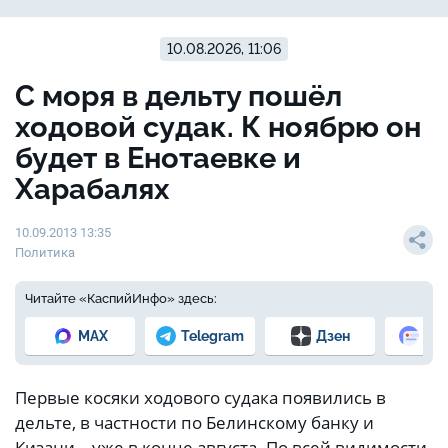
10.08.2026, 11:06
С моря в дельту пошёл
ходовой судак. К ноябрю он
будет в Енотаевке и
Харабалях
10.09.2013 13:35
Политика
Читайте «КаспийИнфо» здесь:
MAX
Telegram
Дзен
Но
Первые косяки ходового судака появились в
дельте, в частности по Белинскому банку и
Кизани – уже в конце августа. По всей видимости,