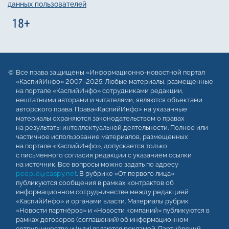
данных пользователей
Все права защищены «Информационно-новостной портал
«КаспийИнфо» 2007–2025. Любые материалы, размещенные
на портале «КаспийИнфо» сотрудниками редакции,
нештатными авторами и читателями, являются объектами
авторского права. Права«КаспийИнфо» на указанные
материалы охраняются законодательством о правах
на результаты интеллектуальной деятельности. Полное или
частичное использование материалов, размещенных
на портале «КаспийИнфо», допускается только
с письменного согласия редакции с указанием ссылки
на источник. Все вопросы можно задать по адресу
people@caspy.net
. В рубрике «От первого лица»
публикуются сообщения в рамках контрактов об
информационном сотрудничестве между редакцией
«КаспийИнфо» и органами власти. Материалы рубрик
«Новости партнёров» и «Новости компаний» публикуются в
рамках договоров (соглашений) об информационном
сотрудничестве и (или) являются рекламой. Партнёрский