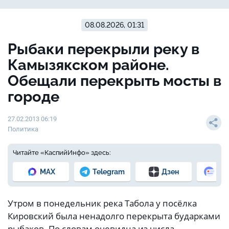
08.08.2026, 01:31
Рыбаки перекрыли реку в
Камызякском районе.
Обещали перекрыть мосты в
городе
27.02.2013 06:19
Политика
Читайте «КаспийИнфо» здесь:
MAX
Telegram
Дзен
Но
Утром в понедельник река Табола у посёлка
Кировский была ненадолго перекрыта бударками
рыбаков. По словам очевидца из числа