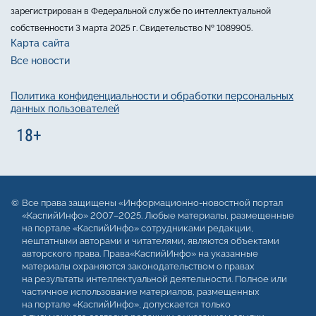
зарегистрирован в Федеральной службе по интеллектуальной
собственности 3 марта 2025 г. Свидетельство № 1089905.
Карта сайта
Все новости
Политика конфиденциальности и обработки персональных
данных пользователей
Все права защищены «Информационно-новостной портал
«КаспийИнфо» 2007–2025. Любые материалы, размещенные
на портале «КаспийИнфо» сотрудниками редакции,
нештатными авторами и читателями, являются объектами
авторского права. Права«КаспийИнфо» на указанные
материалы охраняются законодательством о правах
на результаты интеллектуальной деятельности. Полное или
частичное использование материалов, размещенных
на портале «КаспийИнфо», допускается только