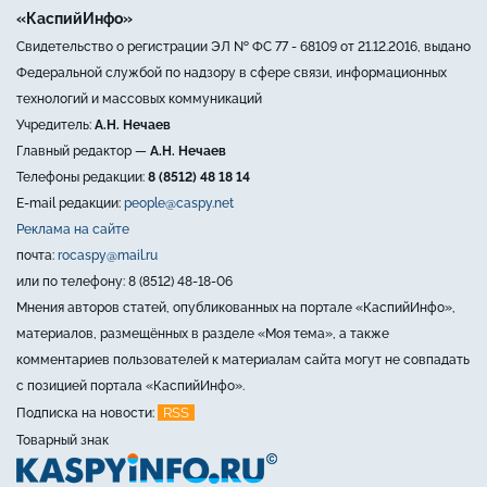
«КаспийИнфо»
Свидетельство о регистрации ЭЛ № ФС 77 - 68109 от 21.12.2016, выдано
Федеральной службой по надзору в сфере связи, информационных
технологий и массовых коммуникаций
Учредитель:
А.Н. Нечаев
Главный редактор —
А.Н. Нечаев
Телефоны редакции:
8 (8512) 48 18 14
E-mail редакции:
people@caspy.net
Реклама на сайте
почта:
rocaspy@mail.ru
или по телефону: 8 (8512) 48-18-06
Мнения авторов статей, опубликованных на портале «КаспийИнфо»,
материалов, размещённых в разделе «Моя тема», а также
комментариев пользователей к материалам сайта могут не совпадать
с позицией портала «КаспийИнфо».
RSS
Подписка на новости:
Товарный знак