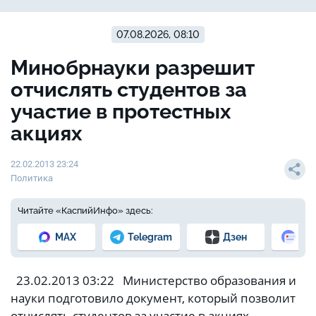
07.08.2026, 08:10
Минобрнауки разрешит
отчислять студентов за
участие в протестных
акциях
22.02.2013 23:24
Политика
Читайте «КаспийИнфо» здесь:
MAX
Telegram
Дзен
Но
23.02.2013 03:22 Министерство образования и
науки подготовило документ, который позволит
отчислять студентов за участие в акциях