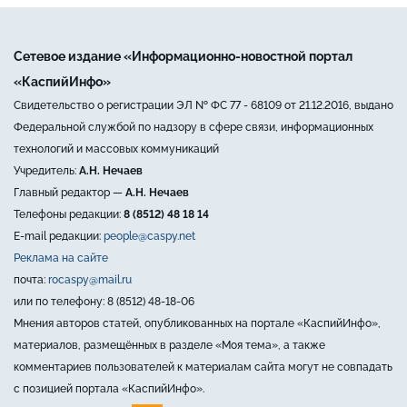
Сетевое издание «Информационно-новостной портал
«КаспийИнфо»
Свидетельство о регистрации ЭЛ № ФС 77 - 68109 от 21.12.2016, выдано
Федеральной службой по надзору в сфере связи, информационных
технологий и массовых коммуникаций
Учредитель:
А.Н. Нечаев
Главный редактор —
А.Н. Нечаев
Телефоны редакции:
8 (8512) 48 18 14
E-mail редакции:
people@caspy.net
Реклама на сайте
почта:
rocaspy@mail.ru
или по телефону: 8 (8512) 48-18-06
Мнения авторов статей, опубликованных на портале «КаспийИнфо»,
материалов, размещённых в разделе «Моя тема», а также
комментариев пользователей к материалам сайта могут не совпадать
с позицией портала «КаспийИнфо».