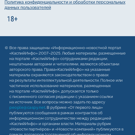
Политика конфиденциальности и обработки персональных
данных пользователей
Все права защищены «Информационно-новостной портал
«КаспийИнфо» 2007–2025. Любые материалы, размещенные
на портале «КаспийИнфо» сотрудниками редакции,
нештатными авторами и читателями, являются объектами
авторского права. Права«КаспийИнфо» на указанные
материалы охраняются законодательством о правах
на результаты интеллектуальной деятельности. Полное или
частичное использование материалов, размещенных
на портале «КаспийИнфо», допускается только
с письменного согласия редакции с указанием ссылки
на источник. Все вопросы можно задать по адресу
people@caspy.net
. В рубрике «От первого лица»
публикуются сообщения в рамках контрактов об
информационном сотрудничестве между редакцией
«КаспийИнфо» и органами власти. Материалы рубрик
«Новости партнёров» и «Новости компаний» публикуются в
рамках договоров (соглашений) об информационном