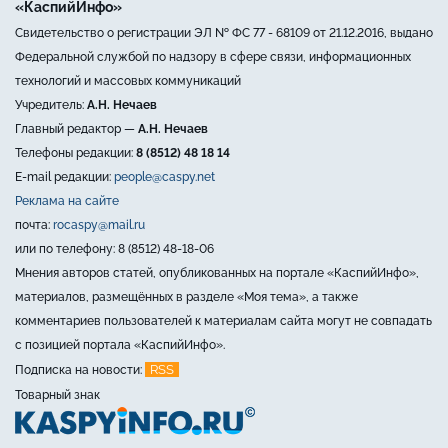
«КаспийИнфо»
Свидетельство о регистрации ЭЛ № ФС 77 - 68109 от 21.12.2016, выдано
Федеральной службой по надзору в сфере связи, информационных
технологий и массовых коммуникаций
Учредитель:
А.Н. Нечаев
Главный редактор —
А.Н. Нечаев
Телефоны редакции:
8 (8512) 48 18 14
E-mail редакции:
people@caspy.net
Реклама на сайте
почта:
rocaspy@mail.ru
или по телефону: 8 (8512) 48-18-06
Мнения авторов статей, опубликованных на портале «КаспийИнфо»,
материалов, размещённых в разделе «Моя тема», а также
комментариев пользователей к материалам сайта могут не совпадать
с позицией портала «КаспийИнфо».
RSS
Подписка на новости:
Товарный знак