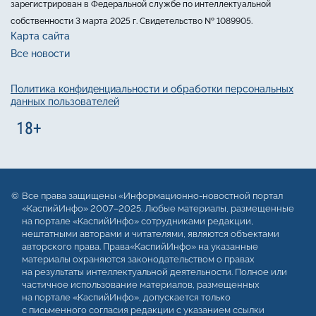
зарегистрирован в Федеральной службе по интеллектуальной
собственности 3 марта 2025 г. Свидетельство № 1089905.
Карта сайта
Все новости
Политика конфиденциальности и обработки персональных
данных пользователей
Все права защищены «Информационно-новостной портал
«КаспийИнфо» 2007–2025. Любые материалы, размещенные
на портале «КаспийИнфо» сотрудниками редакции,
нештатными авторами и читателями, являются объектами
авторского права. Права«КаспийИнфо» на указанные
материалы охраняются законодательством о правах
на результаты интеллектуальной деятельности. Полное или
частичное использование материалов, размещенных
на портале «КаспийИнфо», допускается только
с письменного согласия редакции с указанием ссылки