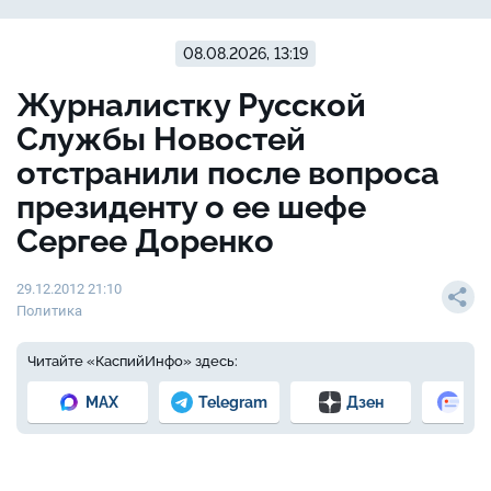
08.08.2026, 13:19
Журналистку Русской
Службы Новостей
отстранили после вопроса
президенту о ее шефе
Сергее Доренко
29.12.2012 21:10
Политика
Читайте «КаспийИнфо» здесь:
MAX
Telegram
Дзен
Но