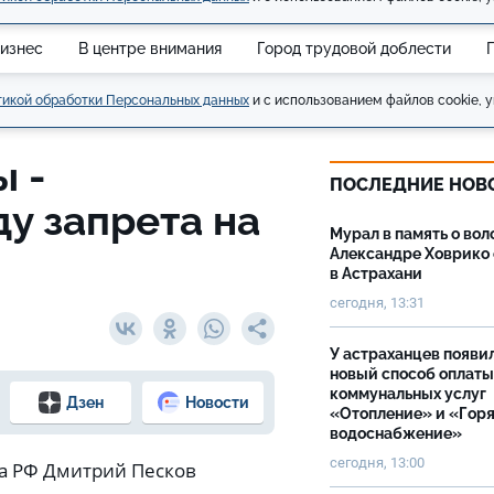
изнес
В центре внимания
Город трудовой доблести
икой обработки Персональных данных
и с использованием файлов cookie, у
ы -
ПОСЛЕДНИЕ НОВ
ду запрета на
Мурал в память о вол
Александре Ховрико
в Астрахани
сегодня, 13:31
У астраханцев появи
новый способ оплаты
коммунальных услуг
Дзен
Новости
«Отопление» и «Гор
водоснабжение»
сегодня, 13:00
та РФ Дмитрий Песков