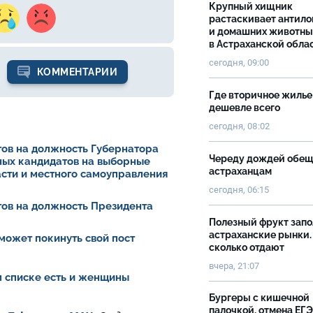
Крупный хищник
растаскивает антило
и домашних животны
в Астраханской обла
сегодня, 09:00
КОММЕНТАРИИ
Где вторичное жилье
дешевле всего
сегодня, 08:02
ов на должность Губернатора
Череду дождей обе
ных кандидатов на выборные
астраханцам
асти и местного самоуправления
сегодня, 06:15
ов на должность Президента
Полезный фрукт зап
астраханские рынки.
может покинуть свой пост
сколько отдают
вчера, 21:07
ом списке есть и женщины
Бургеры с кишечной
палочкой, отмена ЕГЭ