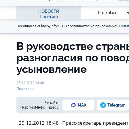
НОВОСТИ
ProжЫзнь
Б
Политика
Посещая сайт kaspyinfo.ru, Вы соглашаетесь с приложенной
Полит
В руководстве стран
разногласия по пово
усыновление
25.12.2012 14:48
Политика
Читайте
MAX
Telegram
«КаспийИнфо» здесь:
25.12.2012 18:48 Пресс-секретарь президен