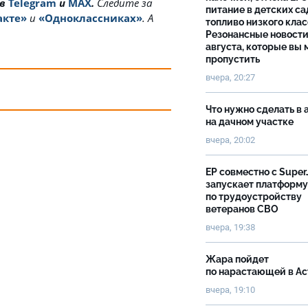
 в
Telegram
и
MAX
.
Cледите за
питание в детских са
акте»
и
«Одноклассниках»
. А
топливо низкого клас
Резонансные новости
августа, которые вы 
пропустить
вчера, 20:27
Что нужно сделать в 
на дачном участке
вчера, 20:02
ЕР совместно с Super
запускает платформу
по трудоустройству
ветеранов СВО
вчера, 19:38
Жара пойдет
по нарастающей в А
вчера, 19:10