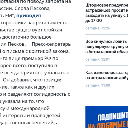
огласия по поводу запрета на
Штормовое предупр
ссии. Слова Пескова,
астраханцев просят 
тъ FM",
приводит
выходить на улицу с 
до 17:00
сторонники запрета там есть.
сегодня, 12:26
ьстве существует стойкая
ь достаточно большое
Все кинулись ловить
явил Песков. Пресс-секретарь
популярную крупную
 о письме с критикой закона,
в Астраханской обла
нта вице-премьер РФ по
сегодня, 12:01
орее всего, поступило в
е всегда приятно - узнавать о
Как изменились за г
на астраханские ар
. Он добавил, что позиция
сегодня, 11:00
е, также как и других
 и разделяют солидарность с
казала на то, что
ксу и международной
й интересы и права детей
дарственных решений, а