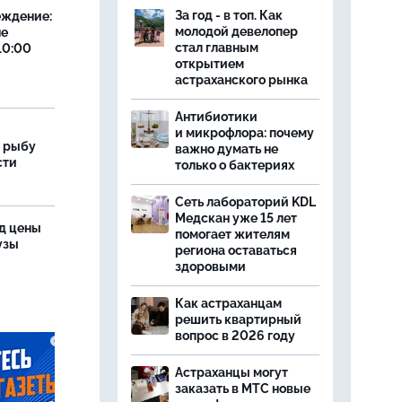
За год - в топ. Как
еждение:
молодой девелопер
не
стал главным
10:00
открытием
астраханского рынка
Антибиотики
и микрофлора: почему
 рыбу
важно думать не
сти
только о бактериях
Сеть лабораторий KDL
Медскан уже 15 лет
од цены
помогает жителям
бузы
региона оставаться
здоровыми
Как астраханцам
решить квартирный
вопрос в 2026 году
Астраханцы могут
заказать в МТС новые