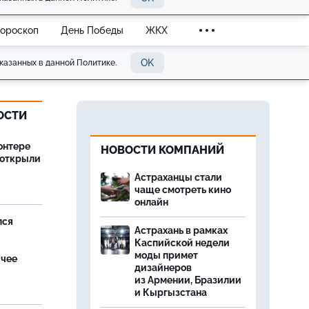
Гороскоп
День Победы
ЖКХ
OK
казанных в данной Политике.
ОСТИ
онтере
НОВОСТИ КОМПАНИЙ
 открыли
Астраханцы стали
чаще смотреть кино
онлайн
лся
Астрахань в рамках
Каспийской недели
моды примет
ячее
дизайнеров
из Армении, Бразилии
и Кыргызстана