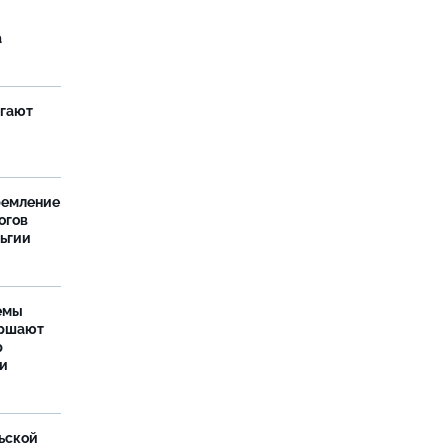
а
агают
ремление
огов
льгии
емы
ершают
р
ти
ьской