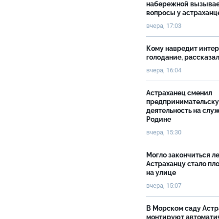
набережной вызыва
вопросы у астраханц
вчера, 17:03
Кому навредит инте
голодание, рассказа
вчера, 16:04
Астраханец сменил
предпринимательск
деятельность на слу
Родине
вчера, 15:30
Могло закончиться ле
Астраханцу стало пл
на улице
вчера, 15:07
В Морском саду Астр
монтируют автомати