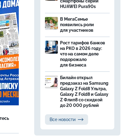
смартфоны серии
HUAWEI Pura90s
В МегаСемье
появились роли
для участников
Рост тарифов банков
на РКО в 2026 году:
что на самом деле
подорожало
для бизнеса
Билайн открыл
предзаказ на Samsung
Galaxy Z Fold8 Ультра,
Galaxy Z Fold8 и Galaxy
Z Флип8 со скидкой
до 20 000 рублей
тесь
Все новости