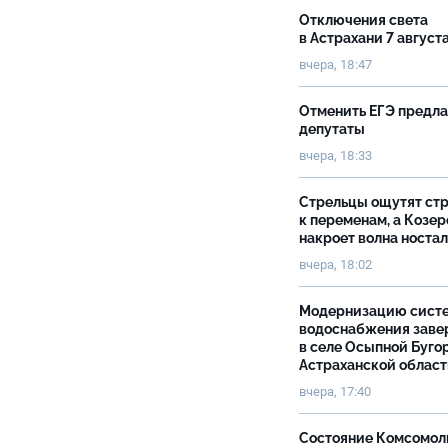
Отключения света
в Астрахани 7 август
вчера, 18:47
Отменить ЕГЭ предл
депутаты
вчера, 18:33
Стрельцы ощутят ст
к переменам, а Козер
накроет волна носта
вчера, 18:02
Модернизацию сист
водоснабжения зав
в селе Осыпной Буго
Астраханской облас
вчера, 17:40
Состояние Комсомол