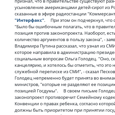
признал, что в правительстве существуют разн
усыновление американцами детей-сирот из Ро
сказанные в эфире радиостанции "Коммерсан
"Интерфакс"
. При этом он подчеркнул, что 
"Было бы ошибочным полагать, что в правител
позиция против законопроекта. Наоборот, ест
количество аргументов в пользу закона", - за
Владимира Путина рассказал, что узнал из СМИ
которое направила в администрацию президе
социальным вопросам Ольга Голодец. "Оно, ск
канцелярию, и хотелось бы отметить, что это н
служебной переписке из СМИ", - сказал Песков
Голодец непременно будет принята во внимани
министров, "которые не разделяют ее позицию
позицией Госдумы". В своем письме Голодец у
законопроект противоречит Семейному коде
Конвенции о правах ребенка, согласно которо
должны быть приоритетом при принятии госу