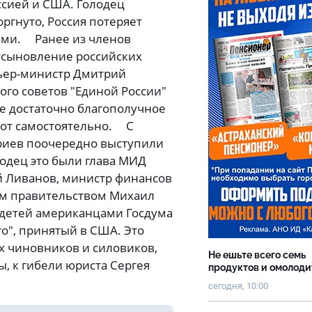
сией и США. Голодец
оргнуто, Россия потеряет
ьми. Ранее из членов
 усыновление российских
ьер-министр Дмитрий
ого советов "Единой России"
уже достаточно благополучное
рот самостоятельно. С
риев поочередно выступили
одец это были глава МИД
й Ливанов, министр финансов
ым правительством Михаил
 детей американцами Госдума
го", принятый в США. Это
х чиновников и силовиков,
Не ешьте всего семь
, к гибели юриста Сергея
продуктов и омолоди
сегодня, 10:00