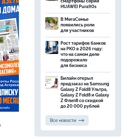
смартфоны серии
HUAWEI Pura90s
В МегаСемье
появились роли
для участников
Рост тарифов банков
на РКО в 2026 году:
что на самом деле
подорожало
для бизнеса
Билайн открыл
предзаказ на Samsung
Galaxy Z Fold8 Ультра,
Galaxy Z Fold8 и Galaxy
Z Флип8 со скидкой
до 20 000 рублей
Все новости
а