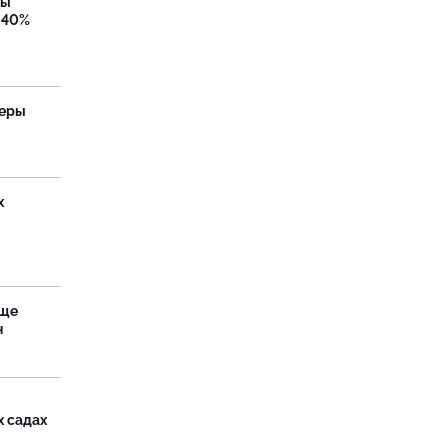
бы
 40%
теры
х
аще
н
х садах