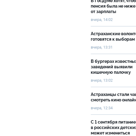
В Госдуме хотят, что
пенсия была не ниже
от зарплаты
вчера, 14:02
Астраханские волон
готовятся к выборам
вчера, 13:31
В бургерах известны
заведений выявили
кишечную палочку
вчера, 13:02
Астраханцы стали ч
смотреть кино онлай
вчера, 12:34
С 1 сентября питание
в российских детски
может измениться