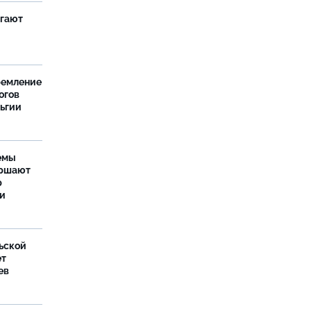
агают
ремление
огов
льгии
емы
ершают
р
ти
ьской
ет
ев