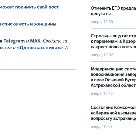
может покинуть свой пост
Отменить ЕГЭ предл
депутаты
вчера, 18:33
ом списке есть и женщины
Стрельцы ощутят ст
 в
Telegram
и
MAX
.
Cледите за
к переменам, а Козер
накроет волна носта
акте»
и
«Одноклассниках»
. А
вчера, 18:02
Модернизацию сист
водоснабжения зав
в селе Осыпной Буго
Астраханской облас
вчера, 17:40
Состояние Комсомол
набережной вызыва
вопросы у астраханц
вчера, 17:03