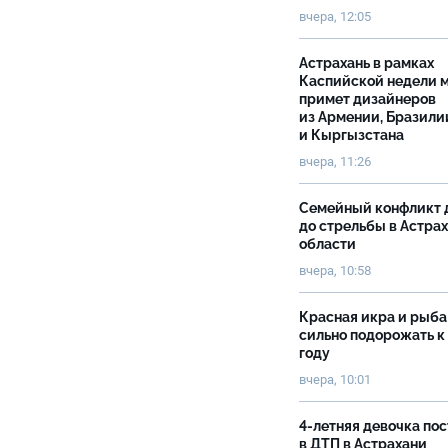
вчера, 12:05
Астрахань в рамках
Каспийской недели 
примет дизайнеров
из Армении, Бразили
и Кыргызстана
вчера, 11:26
Семейный конфликт 
до стрельбы в Астра
области
вчера, 10:58
Красная икра и рыба
сильно подорожать к
году
вчера, 10:01
4-летняя девочка по
в ДТП в Астрахани