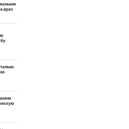
рвальное
ла врач
ую
жбу
тально.
охо
ахани
ческую