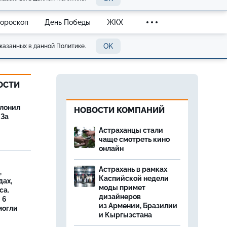
Гороскоп
День Победы
ЖКХ
OK
казанных в данной Политике.
ОСТИ
олонил
НОВОСТИ КОМПАНИЙ
 За
Астраханцы стали
чаще смотреть кино
онлайн
Астрахань в рамках
,
Каспийской недели
дах,
моды примет
са.
дизайнеров
 6
из Армении, Бразилии
могли
и Кыргызстана