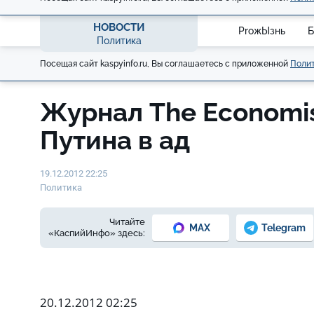
НОВОСТИ
ProжЫзнь
Б
Политика
Посещая сайт kaspyinfo.ru, Вы соглашаетесь с приложенной
Полит
Журнал The Economi
Путина в ад
19.12.2012 22:25
Политика
Читайте
MAX
Telegram
«КаспийИнфо» здесь:
20.12.2012 02:25