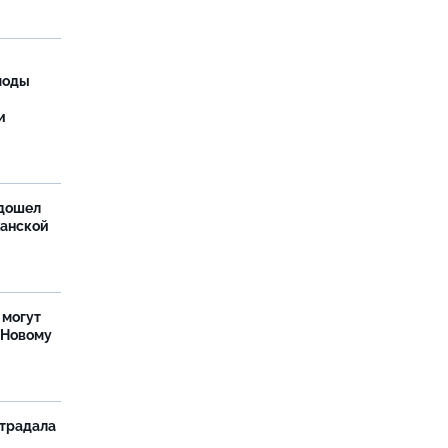
моды
и
дошел
ханской
 могут
 Новому
страдала