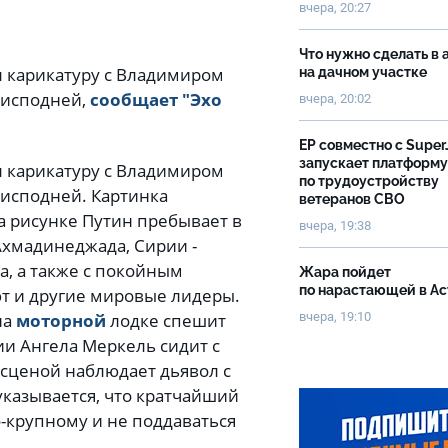
вчера, 20:27
Что нужно сделать в 
л карикатуру с Владимиром
на дачном участке
еисподней,
сообщает "Эхо
вчера, 20:02
ЕР совместно с Super
запускает платформу
л карикатуру с Владимиром
по трудоустройству
еисподней. Картинка
ветеранов СВО
На рисунке Путин пребывает в
вчера, 19:38
Ахмадинеджада, Сирии -
а, а также с покойным
Жара пойдет
по нарастающей в А
т и другие мировые лидеры.
на
моторной
лодке спешит
вчера, 19:10
и Ангела Меркель сидит с
й сценой наблюдает дьявол с
указывается, что кратчайший
-крупному и не поддаваться