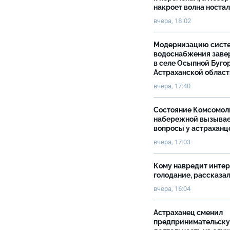
накроет волна носта
вчера, 18:02
Модернизацию сист
водоснабжения зав
в селе Осыпной Буго
Астраханской облас
вчера, 17:40
Состояние Комсомол
набережной вызыва
вопросы у астраханц
вчера, 17:03
Кому навредит инте
голодание, рассказа
вчера, 16:04
Астраханец сменил
предпринимательск