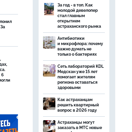
За год - в топ. Как
молодой девелопер
стал главным
открытием
олонил
астраханского рынка
 За
Антибиотики
и микрофлора: почему
важно думать не
только о бактериях
,
дах,
Сеть лабораторий KDL
са.
Медскан уже 15 лет
 6
помогает жителям
могли
региона оставаться
здоровыми
Как астраханцам
решить квартирный
вопрос в 2026 году
Астраханцы могут
заказать в МТС новые