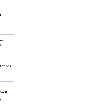
х
аще
н
х садах
моды
и