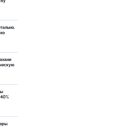
жбу
тально.
охо
ахани
ческую
бы
 40%
теры