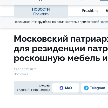
НОВОСТИ
ProжЫзнь
Б
Политика
Посещая сайт kaspyinfo.ru, Вы соглашаетесь с приложенной
Полит
Московский патриар
для резиденции пат
роскошную мебель и
17.10.2012 20:51
Политика
Читайте
MAX
Telegram
«КаспийИнфо» здесь: