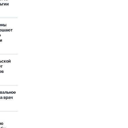
льгии
емы
ершают
р
ти
ьской
ет
ев
рвальное
ла врач
ую