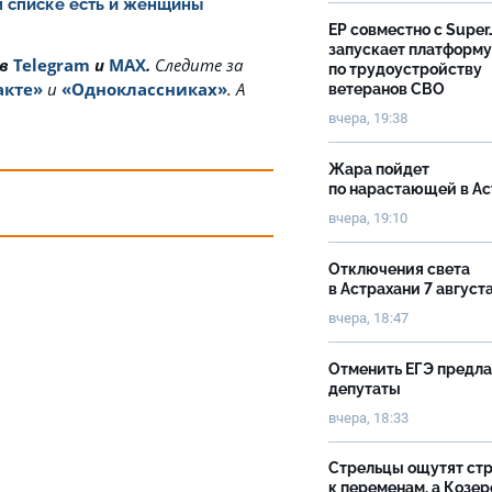
ом списке есть и женщины
ЕР совместно с Super
запускает платформу
 в
Telegram
и
MAX
.
Cледите за
по трудоустройству
акте»
и
«Одноклассниках»
. А
ветеранов СВО
вчера, 19:38
Жара пойдет
по нарастающей в А
вчера, 19:10
Отключения света
в Астрахани 7 август
вчера, 18:47
Отменить ЕГЭ предл
депутаты
вчера, 18:33
Стрельцы ощутят ст
к переменам, а Козер