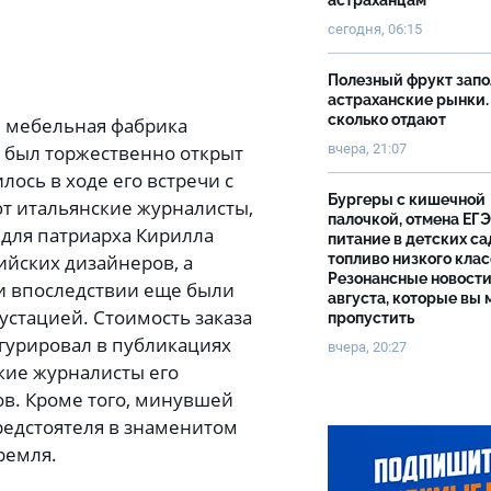
астраханцам
сегодня, 06:15
Полезный фрукт зап
астраханские рынки.
сколько отдают
, мебельная фабрика
вчера, 21:07
й был торжественно открыт
ось в ходе его встречи с
Бургеры с кишечной
т итальянские журналисты,
палочкой, отмена ЕГЭ
 для патриарха Кирилла
питание в детских са
топливо низкого клас
ийских дизайнеров, а
Резонансные новости
и впоследствии еще были
августа, которые вы 
стацией. Стоимость заказа
пропустить
игурировал в публикациях
вчера, 20:27
кие журналисты его
ов. Кроме того, минувшей
редстоятеля в знаменитом
ремля.