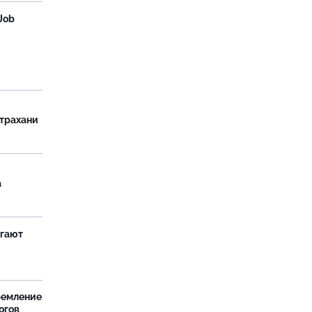
Job
страхани
а
агают
ремление
огов