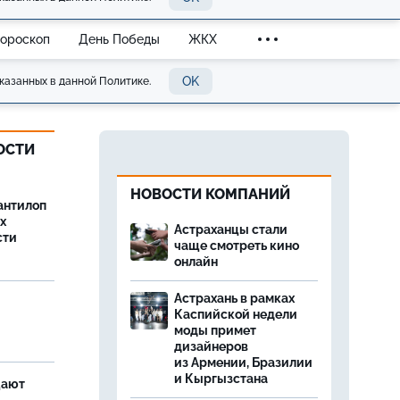
Гороскоп
День Победы
ЖКХ
OK
казанных в данной Политике.
ОСТИ
НОВОСТИ КОМПАНИЙ
антилоп
х
Астраханцы стали
сти
чаще смотреть кино
онлайн
Астрахань в рамках
Каспийской недели
моды примет
дизайнеров
из Армении, Бразилии
и Кыргызстана
щают