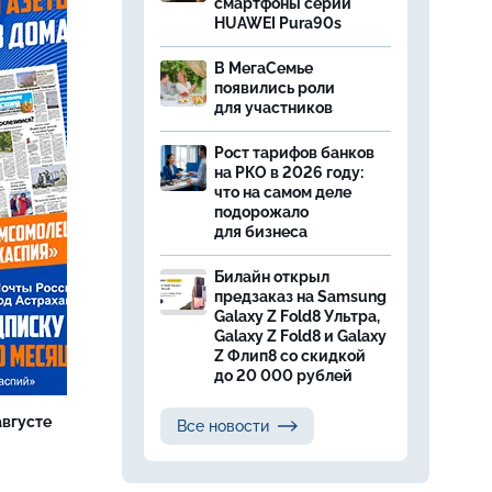
смартфоны серии
HUAWEI Pura90s
В МегаСемье
появились роли
для участников
Рост тарифов банков
на РКО в 2026 году:
что на самом деле
подорожало
для бизнеса
Билайн открыл
предзаказ на Samsung
Galaxy Z Fold8 Ультра,
Galaxy Z Fold8 и Galaxy
Z Флип8 со скидкой
до 20 000 рублей
августе
Все новости