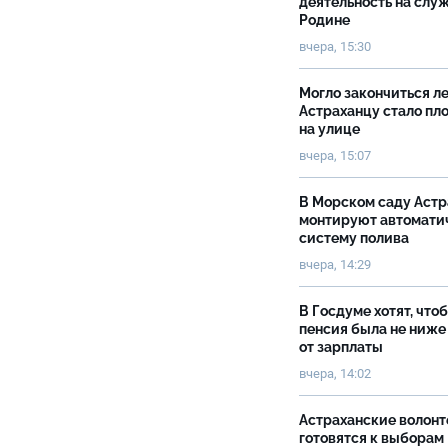
деятельность на слу
Родине
вчера, 15:30
Могло закончиться ле
Астраханцу стало пл
на улице
вчера, 15:07
В Морском саду Астр
монтируют автомати
систему полива
вчера, 14:29
В Госдуме хотят, что
пенсия была не ниже
от зарплаты
вчера, 14:02
Астраханские волон
готовятся к выборам