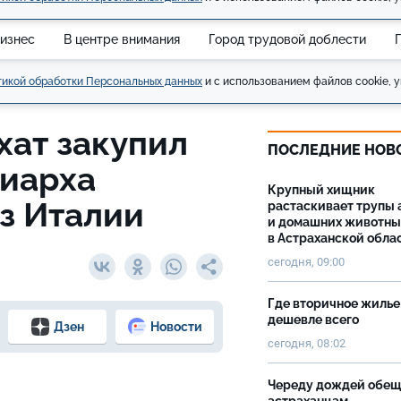
изнес
В центре внимания
Город трудовой доблести
икой обработки Персональных данных
и с использованием файлов cookie, у
хат закупил
ПОСЛЕДНИЕ НОВ
риарха
Крупный хищник
з Италии
растаскивает трупы 
и домашних животны
в Астраханской обла
сегодня, 09:00
Где вторичное жилье
дешевле всего
Дзен
Новости
сегодня, 08:02
Череду дождей обе