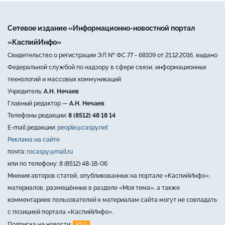
Сетевое издание «Информационно-новостной портал
«КаспийИнфо»
Свидетельство о регистрации ЭЛ № ФС 77 - 68109 от 21.12.2016, выдано
Федеральной службой по надзору в сфере связи, информационных
технологий и массовых коммуникаций
Учредитель:
А.Н. Нечаев
Главный редактор —
А.Н. Нечаев
Телефоны редакции:
8 (8512) 48 18 14
E-mail редакции:
people@caspy.net
Реклама на сайте
почта:
rocaspy@mail.ru
или по телефону: 8 (8512) 48-18-06
Мнения авторов статей, опубликованных на портале «КаспийИнфо»,
материалов, размещённых в разделе «Моя тема», а также
комментариев пользователей к материалам сайта могут не совпадать
с позицией портала «КаспийИнфо».
RSS
Подписка на новости: