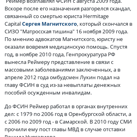
Реймер возглавлял ФСИН с августа 2009 года.
Вскоре после его назначения разгорелся скандал,
связанный со смертью юриста Hermitage
Capital
Сергея Магнитского
, который скончался в
СИЗО "Матросская тишина" 16 ноября 2009 года.
По мнению адвокатов Магнитского, юристу не
оказали вовремя медицинскую помощь. Спустя
год, в ноябре 2010 года, Генпрокуратура РФ
вынесла Реймеру представление в связи с
массовыми заболеваниями заключенных, а в
апреле 2012 года омбудсмен Лукин подал на
главу ФСИН в суд из-за невыплаты денежных
пособий осужденным инвалидам.
До ФСИН Реймер работал в органах внутренних
дел: с 1979 по 2006 год в Оренбургской области, а
с 2006 по 2009 год - в Самарской. В 2010 году СМИ
прочили ему пост главы МВД в случае отставки
Рашида Нургалиева.