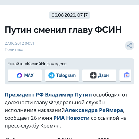
06.08.2026, 07:17
Путин сменил главу ФСИН
27.06.2012 04:51
Политика
Читайте «КаспийИнфо» здесь:
MAX
Telegram
Дзен
Но
Президент РФ
Владимир Путин
освободил от
должности главу Федеральной службы
исполнения наказаний
Александра Реймера
,
сообщает 26 июня
РИА Новости
со ссылкой на
пресс-службу Кремля.