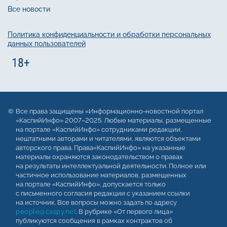
Все новости
Политика конфиденциальности и обработки персональных
данных пользователей
Все права защищены «Информационно-новостной портал
«КаспийИнфо» 2007–2025. Любые материалы, размещенные
на портале «КаспийИнфо» сотрудниками редакции,
нештатными авторами и читателями, являются объектами
авторского права. Права«КаспийИнфо» на указанные
материалы охраняются законодательством о правах
на результаты интеллектуальной деятельности. Полное или
частичное использование материалов, размещенных
на портале «КаспийИнфо», допускается только
с письменного согласия редакции с указанием ссылки
на источник. Все вопросы можно задать по адресу
people@caspy.net
. В рубрике «От первого лица»
публикуются сообщения в рамках контрактов об