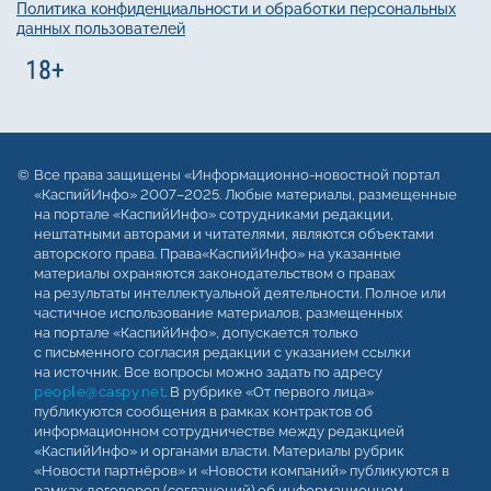
Политика конфиденциальности и обработки персональных
данных пользователей
Все права защищены «Информационно-новостной портал
«КаспийИнфо» 2007–2025. Любые материалы, размещенные
на портале «КаспийИнфо» сотрудниками редакции,
нештатными авторами и читателями, являются объектами
авторского права. Права«КаспийИнфо» на указанные
материалы охраняются законодательством о правах
на результаты интеллектуальной деятельности. Полное или
частичное использование материалов, размещенных
на портале «КаспийИнфо», допускается только
с письменного согласия редакции с указанием ссылки
на источник. Все вопросы можно задать по адресу
people@caspy.net
. В рубрике «От первого лица»
публикуются сообщения в рамках контрактов об
информационном сотрудничестве между редакцией
«КаспийИнфо» и органами власти. Материалы рубрик
«Новости партнёров» и «Новости компаний» публикуются в
рамках договоров (соглашений) об информационном