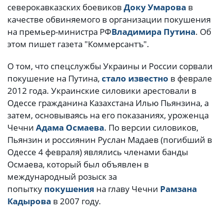
северокавказских боевиков
Доку Умарова
в
качестве обвиняемого в организации покушения
на премьер-министра РФ
Владимира Путина
. Об
этом пишет газета "Коммерсантъ".
О том, что спецслужбы Украины и России сорвали
покушение на Путина,
стало известно
в феврале
2012 года. Украинские силовики арестовали в
Одессе гражданина Казахстана Илью Пьянзина, а
затем, основываясь на его показаниях, уроженца
Чечни
Адама Осмаева
. По версии силовиков,
Пьянзин и россиянин Руслан Мадаев (погибший в
Одессе 4 февраля) являлись членами банды
Осмаева, который был объявлен в
международный розыск за
попытку
покушения
на главу Чечни
Рамзана
Кадырова
в 2007 году.