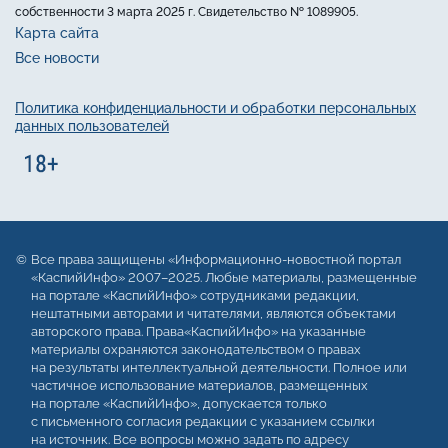
собственности 3 марта 2025 г. Свидетельство № 1089905.
Карта сайта
Все новости
Политика конфиденциальности и обработки персональных
данных пользователей
Все права защищены «Информационно-новостной портал
«КаспийИнфо» 2007–2025. Любые материалы, размещенные
на портале «КаспийИнфо» сотрудниками редакции,
нештатными авторами и читателями, являются объектами
авторского права. Права«КаспийИнфо» на указанные
материалы охраняются законодательством о правах
на результаты интеллектуальной деятельности. Полное или
частичное использование материалов, размещенных
на портале «КаспийИнфо», допускается только
с письменного согласия редакции с указанием ссылки
на источник. Все вопросы можно задать по адресу