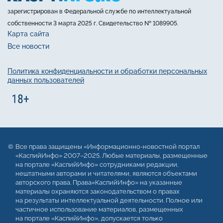
зарегистрирован в Федеральной службе по интеллектуальной
собственности 3 марта 2025 г. Свидетельство № 1089905.
Карта сайта
Все новости
Политика конфиденциальности и обработки персональных
данных пользователей
Все права защищены «Информационно-новостной портал
«КаспийИнфо» 2007–2025. Любые материалы, размещенные
на портале «КаспийИнфо» сотрудниками редакции,
нештатными авторами и читателями, являются объектами
авторского права. Права«КаспийИнфо» на указанные
материалы охраняются законодательством о правах
на результаты интеллектуальной деятельности. Полное или
частичное использование материалов, размещенных
на портале «КаспийИнфо», допускается только