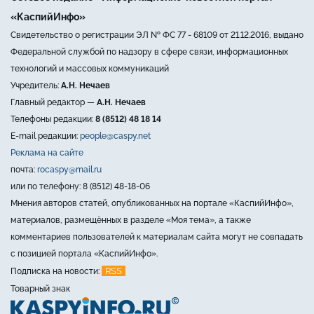
«КаспийИнфо»
Свидетельство о регистрации ЭЛ № ФС 77 - 68109 от 21.12.2016, выдано
Федеральной службой по надзору в сфере связи, информационных
технологий и массовых коммуникаций
Учредитель:
А.Н. Нечаев
Главный редактор —
А.Н. Нечаев
Телефоны редакции:
8 (8512) 48 18 14
E-mail редакции:
people@caspy.net
Реклама на сайте
почта:
rocaspy@mail.ru
или по телефону: 8 (8512) 48-18-06
Мнения авторов статей, опубликованных на портале «КаспийИнфо»,
материалов, размещённых в разделе «Моя тема», а также
комментариев пользователей к материалам сайта могут не совпадать
с позицией портала «КаспийИнфо».
RSS
Подписка на новости:
Товарный знак