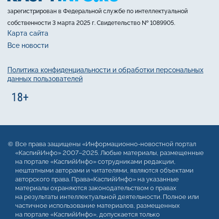
зарегистрирован в Федеральной службе по интеллектуальной
собственности 3 марта 2025 г. Свидетельство № 1089905.
Карта сайта
Все новости
Политика конфиденциальности и обработки персональных
данных пользователей
Все права защищены «Информационно-новостной портал
«КаспийИнфо» 2007–2025. Любые материалы, размещенные
на портале «КаспийИнфо» сотрудниками редакции,
нештатными авторами и читателями, являются объектами
авторского права. Права«КаспийИнфо» на указанные
материалы охраняются законодательством о правах
на результаты интеллектуальной деятельности. Полное или
частичное использование материалов, размещенных
на портале «КаспийИнфо», допускается только