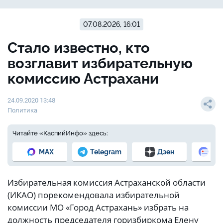
07.08.2026, 16:01
Стало известно, кто
возглавит избирательную
комиссию Астрахани
24.09.2020 13:48
Политика
Читайте «КаспийИнфо» здесь:
MAX
Telegram
Дзен
Но
Избирательная комиссия Астраханской области
(ИКАО) порекомендовала избирательной
комиссии МО «Город Астрахань» избрать на
должность председателя горизбиркома Елену