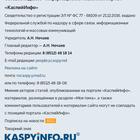
«КаспийИнфо»
Свидетельство о регистрации ЭЛ № ФС 77 - 68109 от 21.12.2016, выдано
Федеральной службой по надзору в сфере связи, информационных
технологий и массовых коммуникаций
Учредитель:
А.Н. Нечаев
Главный редактор —
А.Н. Нечаев
Телефоны редакции:
8 (8512) 48 18 14
E-mail редакции:
people@caspy.net
Реклама на сайте
почта:
rocaspy@mail.ru
или по телефону: 8 (8512) 48-18-06
Мнения авторов статей, опубликованных на портале «КаспийИнфо»,
материалов, размещённых в разделе «Моя тема», а также
комментариев пользователей к материалам сайта могут не совпадать
с позицией портала «КаспийИнфо».
RSS
Подписка на новости:
Товарный знак