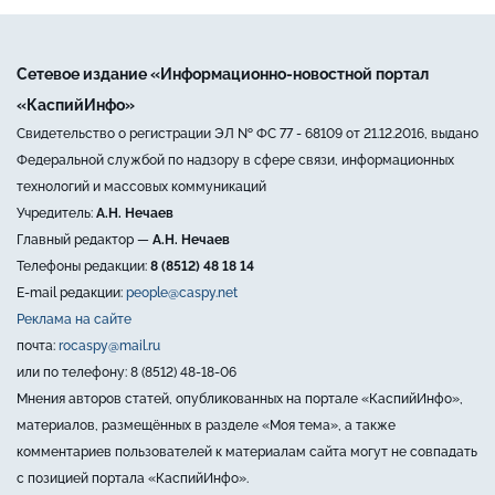
Сетевое издание «Информационно-новостной портал
«КаспийИнфо»
Свидетельство о регистрации ЭЛ № ФС 77 - 68109 от 21.12.2016, выдано
Федеральной службой по надзору в сфере связи, информационных
технологий и массовых коммуникаций
Учредитель:
А.Н. Нечаев
Главный редактор —
А.Н. Нечаев
Телефоны редакции:
8 (8512) 48 18 14
E-mail редакции:
people@caspy.net
Реклама на сайте
почта:
rocaspy@mail.ru
или по телефону: 8 (8512) 48-18-06
Мнения авторов статей, опубликованных на портале «КаспийИнфо»,
материалов, размещённых в разделе «Моя тема», а также
комментариев пользователей к материалам сайта могут не совпадать
с позицией портала «КаспийИнфо».