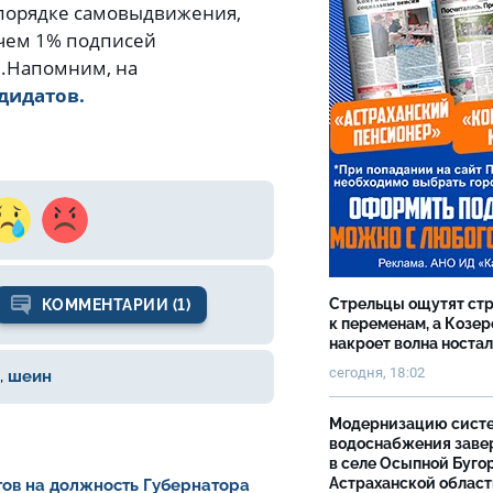
 порядке самовыдвижения,
 чем 1% подписей
.
Напомним, на
ндидатов.
Стрельцы ощутят ст
КОММЕНТАРИИ (1)
к переменам, а Козер
накроет волна носта
сегодня, 18:02
,
шеин
Модернизацию сист
водоснабжения зав
в селе Осыпной Буго
Астраханской облас
ов на должность Губернатора