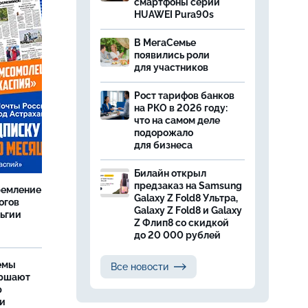
смартфоны серии
HUAWEI Pura90s
В МегаСемье
появились роли
для участников
Рост тарифов банков
на РКО в 2026 году:
что на самом деле
подорожало
для бизнеса
Билайн открыл
предзаказ на Samsung
ремление
Galaxy Z Fold8 Ультра,
огов
Galaxy Z Fold8 и Galaxy
льгии
Z Флип8 со скидкой
до 20 000 рублей
емы
Все новости
ершают
р
ти