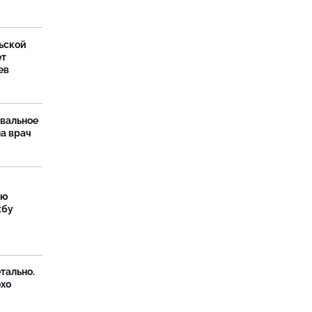
ьской
ет
ев
рвальное
ла врач
ую
жбу
тально.
охо