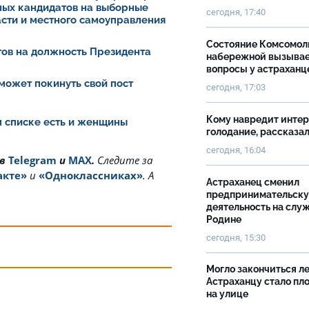
ных кандидатов на выборные
сегодня, 17:40
асти и местного самоуправления
Состояние Комсомол
ов на должность Президента
набережной вызыва
вопросы у астраханц
может покинуть свой пост
сегодня, 17:03
Кому навредит инте
ом списке есть и женщины
голодание, рассказа
сегодня, 16:04
 в
Telegram
и
MAX
.
Cледите за
акте»
и
«Одноклассниках»
. А
Астраханец сменил
предпринимательск
деятельность на слу
Родине
сегодня, 15:30
Могло закончиться ле
Астраханцу стало пл
на улице