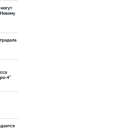
 могут
 Новому
страдала
асса
вро-4"
и
идается