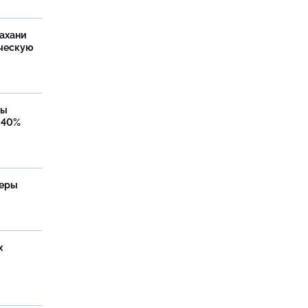
ахани
ческую
бы
 40%
теры
х