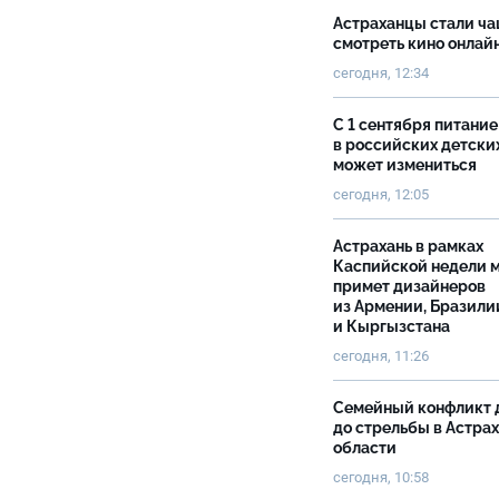
Астраханцы стали ч
смотреть кино онлай
сегодня, 12:34
С 1 сентября питание
в российских детски
может измениться
сегодня, 12:05
Астрахань в рамках
Каспийской недели 
примет дизайнеров
из Армении, Бразили
и Кыргызстана
сегодня, 11:26
Семейный конфликт 
до стрельбы в Астра
области
сегодня, 10:58