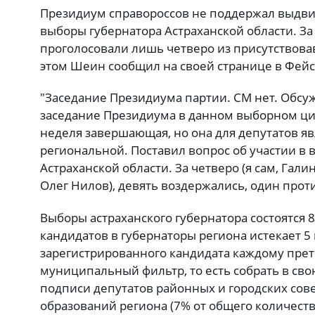
Президиум справороссов не поддержал выдв
выборы губернатора Астраханской области. З
проголосовали лишь четверо из присутствов
этом Шеин сообщил на своей странице в Фейс
"Заседание Президиума партии. СМ нет. Обсу
заседание Президиума в данном выборном цик
неделя завершающая, но она для депутатов яв
региональной. Поставил вопрос об участии в 
Астраханской области. За четверо (я сам, Гали
Олег Нилов), девять воздержались, один проти
Выборы астраханского губернатора состоятся 
кандидатов в губернаторы региона истекает 5
зарегистрированного кандидата каждому прет
муниципальный фильтр, то есть собрать в св
подписи депутатов районных и городских сов
образований региона (7% от общего количест