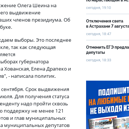
по нарастающей в А
ижение Олега Шеина на
сегодня, 19:10
а его выдвижение
авших членов президиума. Об
Отключения света
буке.
в Астрахани 7 август
сегодня, 18:47
ждаем выборы. Это последнее
ле, так как следующая
Отменить ЕГЭ предл
депутаты
ляется
сегодня, 18:33
выборах губернатора
на Хованская, Елена Драпеко и
в", - написала политик.
8 сентября. Срок выдвижения
 июля. Для получения статуса
енденту надо пройти сквозь
ою поддержку не менее 121
етов и глав муниципальных
ва муниципальных депутатов