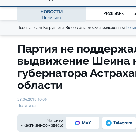
НОВОСТИ
ProжЫзнь
Б
Политика
Посещая сайт kaspyinfo.ru, Вы соглашаетесь с приложенной
Полит
Партия не поддержа
выдвижение Шеина 
губернатора Астрах
области
28.06.2019 10:05
Политика
Читайте
MAX
Telegram
«КаспийИнфо» здесь: