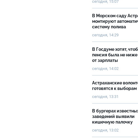
сегодня, 15:07
В Морском саду Астр
монтируют автомати
систему полива
сегодня, 14:29
В Госдуме хотят, что
пенсия была не ниже
от зарплаты
сегодня, 14:02
Астраханские волон
готовятся к выборам
сегодня, 13:31
В бургерах известны
заведений выявили
кишечную палочку
сегодня, 13:02