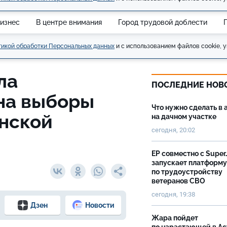
изнес
В центре внимания
Город трудовой доблести
икой обработки Персональных данных
и с использованием файлов cookie, у
ла
ПОСЛЕДНИЕ НОВ
на выборы
Что нужно сделать в 
анской
на дачном участке
сегодня, 20:02
ЕР совместно с Super
запускает платформу
по трудоустройству
ветеранов СВО
сегодня, 19:38
Дзен
Новости
Жара пойдет