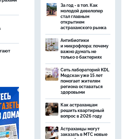
страхани
За год - в топ. Как
молодой девелопер
стал главным
открытием
астраханского рынка
а
Антибиотики
и микрофлора: почему
агают
важно думать не
только о бактериях
Сеть лабораторий KDL
Медскан уже 15 лет
помогает жителям
региона оставаться
здоровыми
Как астраханцам
решить квартирный
вопрос в 2026 году
Астраханцы могут
заказать в МТС новые