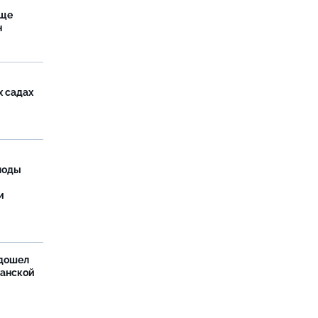
аще
н
х садах
моды
и
дошел
ханской