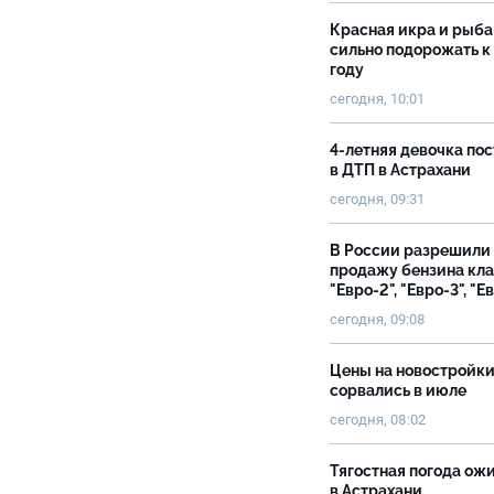
Красная икра и рыба
сильно подорожать к
году
сегодня, 10:01
4-летняя девочка по
в ДТП в Астрахани
сегодня, 09:31
В России разрешили
продажу бензина кл
"Евро-2", "Евро-3", "Е
сегодня, 09:08
Цены на новостройк
сорвались в июле
сегодня, 08:02
Тягостная погода ож
в Астрахани