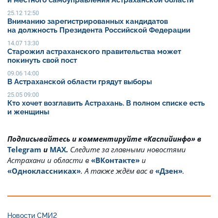
и местного самоуправления Астраханской области
25.12 12:50
Вниманию зарегистрированных кандидатов
на должность Президента Российской Федерации
14.07 13:30
Старожил астраханского правительства может
покинуть свой пост
09.06 14:00
В Астраханской области грядут выборы
25.05 09:00
Кто хочет возглавить Астрахань. В полном списке есть
и женщины
Подписывайтесь и комментируйте «Каспийинфо» в
Telegram
и
MAX
.
Cледите за главными новостями
Астрахани и области в
«ВКонтакте»
и
«Одноклассниках»
. А также ждём вас в
«Дзен»
.
Новости СМИ2