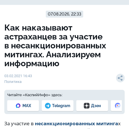
07.08.2026, 22:33
Как наказывают
астраханцев за участие
в несанкционированных
митингах. Анализируем
информацию
03.02.2021 16:43
Политика
Читайте «КаспийИнфо» здесь:
MAX
Telegram
Дзен
Но
За участие в
несанкционированных митинга
х