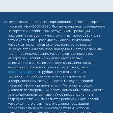
Все права защищены «Информационно-новостной портал
«КаспийИнфо» 2007–2025. Любые материалы, размещенные
на портале «КаспийИнфо» сотрудниками редакции,
нештатными авторами и читателями, являются объектами
авторского права. Права«КаспийИнфо» на указанные
материалы охраняются законодательством о правах
на результаты интеллектуальной деятельности. Полное или
частичное использование материалов, размещенных
на портале «КаспийИнфо», допускается только
с письменного согласия редакции с указанием ссылки
на источник. Все вопросы можно задать по адресу
people@caspy.net
. В рубрике «От первого лица»
публикуются сообщения в рамках контрактов об
информационном сотрудничестве между редакцией
«КаспийИнфо» и органами власти. Материалы рубрик
«Новости партнёров» и «Новости компаний» публикуются в
рамках договоров (соглашений) об информационном
сотрудничестве и (или) являются рекламой. Партнёрский
материал — это статья, подготовленная редакцией
совместно с партнёром-рекламодателем, который
заинтересован в теме материала, участвует в его создании