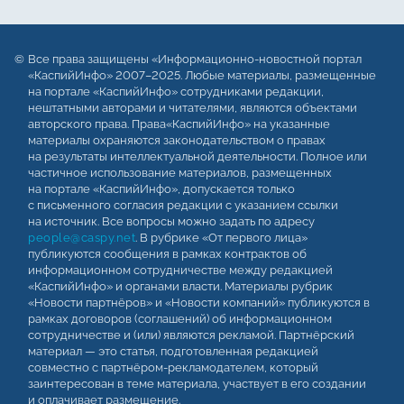
Все права защищены «Информационно-новостной портал
«КаспийИнфо» 2007–2025. Любые материалы, размещенные
на портале «КаспийИнфо» сотрудниками редакции,
нештатными авторами и читателями, являются объектами
авторского права. Права«КаспийИнфо» на указанные
материалы охраняются законодательством о правах
на результаты интеллектуальной деятельности. Полное или
частичное использование материалов, размещенных
на портале «КаспийИнфо», допускается только
с письменного согласия редакции с указанием ссылки
на источник. Все вопросы можно задать по адресу
people@caspy.net
. В рубрике «От первого лица»
публикуются сообщения в рамках контрактов об
информационном сотрудничестве между редакцией
«КаспийИнфо» и органами власти. Материалы рубрик
«Новости партнёров» и «Новости компаний» публикуются в
рамках договоров (соглашений) об информационном
сотрудничестве и (или) являются рекламой. Партнёрский
материал — это статья, подготовленная редакцией
совместно с партнёром-рекламодателем, который
заинтересован в теме материала, участвует в его создании
и оплачивает размещение.