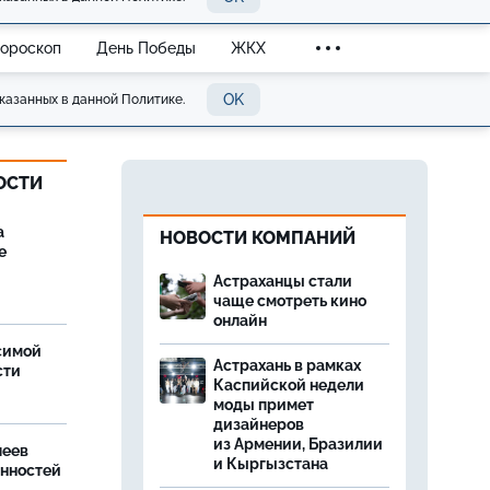
Гороскоп
День Победы
ЖКХ
OK
казанных в данной Политике.
ОСТИ
а
НОВОСТИ КОМПАНИЙ
е
Астраханцы стали
чаще смотреть кино
онлайн
симой
Астрахань в рамках
сти
Каспийской недели
моды примет
дизайнеров
из Армении, Бразилии
леев
и Кыргызстана
анностей