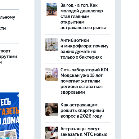
За год - в топ. Как
молодой девелопер
стал главным
ельному
открытием
астраханского рынка
сти
Антибиотики
и микрофлора: почему
спорт
важно думать не
шрутами
только о бактериях
и
Сеть лабораторий KDL
Медскан уже 15 лет
помогает жителям
региона оставаться
здоровыми
Как астраханцам
решить квартирный
вопрос в 2026 году
Астраханцы могут
заказать в МТС новые