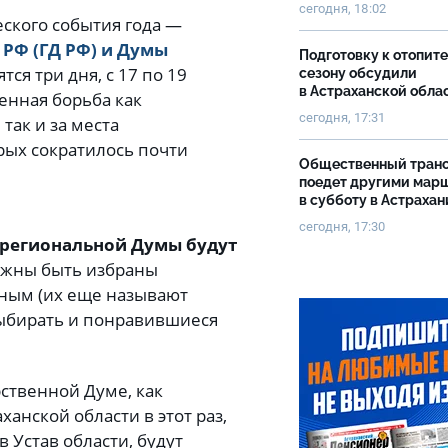
сегодня, 18:02
еского события года —
РФ (ГД РФ) и Думы
Подготовку к отопит
ся три дня, с 17 по 19
сезону обсудили
в Астраханской обла
енная борьба как
сегодня, 17:31
так и за места
рых сократилось почти
Общественный тран
поедет другими мар
в субботу в Астрахан
сегодня, 17:30
 региональной Думы будут
лжны быть избраны
ным (их еще называют
выбирать и понравившиеся
ственной Думе, как
ханской области в этот раз,
 Устав области, будут