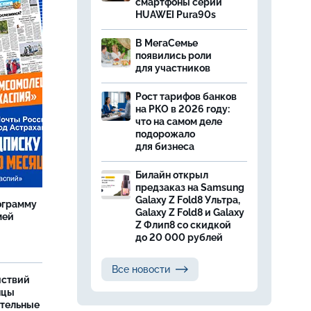
смартфоны серии
HUAWEI Pura90s
В МегаСемье
появились роли
для участников
Рост тарифов банков
на РКО в 2026 году:
что на самом деле
подорожало
для бизнеса
Билайн открыл
предзаказ на Samsung
Galaxy Z Fold8 Ультра,
ограмму
Galaxy Z Fold8 и Galaxy
мей
Z Флип8 со скидкой
до 20 000 рублей
Все новости
йствий
нцы
ительные