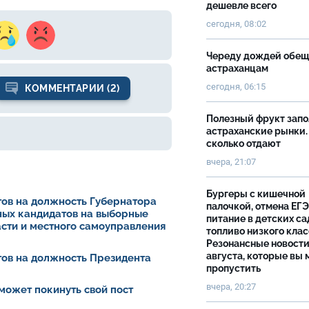
дешевле всего
сегодня, 08:02
Череду дождей обе
астраханцам
сегодня, 06:15
КОММЕНТАРИИ (2)
Полезный фрукт зап
астраханские рынки.
сколько отдают
вчера, 21:07
Бургеры с кишечной
ов на должность Губернатора
палочкой, отмена ЕГЭ
ных кандидатов на выборные
питание в детских са
асти и местного самоуправления
топливо низкого клас
Резонансные новости
августа, которые вы 
ов на должность Президента
пропустить
вчера, 20:27
может покинуть свой пост