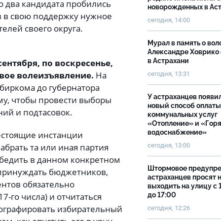
о два кандидата пробились
новорожденных в Ас
в в свою поддержку нужное
сегодня, 14:00
елей своего округа.
Мурал в память о вол
Александре Ховрико
в Астрахани
сентября, по воскресенье,
свое волеизъявление.
На
сегодня, 13:31
збиркома до губернатора
У астраханцев появи
му, чтобы провести выборы
новый способ оплаты
ний и подтасовок.
коммунальных услуг
«Отопление» и «Гор
водоснабжение»
жестоящие инстанции
абрать та или иная партия
сегодня, 13:00
обедить в данном конкретном
Штормовое предупр
а принуждать бюджетников,
астраханцев просят 
ентов обязательно
выходить на улицу с 
7-го числа) и отчитаться
до 17:00
отографировать избирательный
сегодня, 12:26