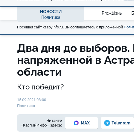
НОВОСТИ
ProжЫзнь
Б
Политика
Посещая сайт kaspyinfo.ru, Вы соглашаетесь с приложенной
Полит
Два дня до выборов.
напряженной в Астр
области
Кто победит?
15.09.2021 08:00
Политика
Читайте
MAX
Telegram
«КаспийИнфо» здесь: