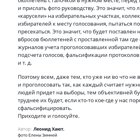
бюллетень с галочкой в нужном месте, перед те
и прислать фото руководству. Это значит, что
«карусели» на избирательных участках, колле
избирателей к месту голосования, пытаться п
пресекаться. Это значит, что будет поставле
вбросов бюллетеней с проставленной там где
журналов учета проголосовавших избирателей
подсчета голосов, фальсификации протоколов
и т. д.
Поэтому всем, даже тем, кто уже ни во что не 
и проголосовать так, как каждый считает нуж
людей придет на выборы, тем объективней буд
труднее их будет, если кто-то кое-где у нас пор
сфальсифицировать.
Приходите и голосуйте.
Автор:
Леонид Хают.
фото Елены Зимней