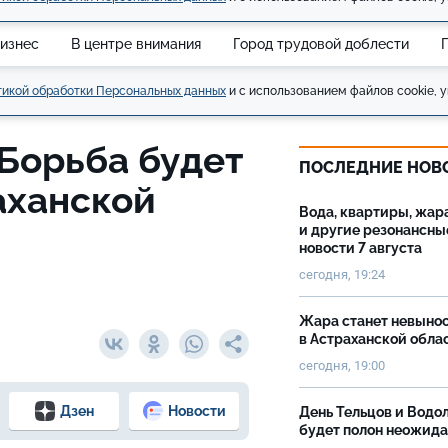
изнес
В центре внимания
Город трудовой доблести
икой обработки Персональных данных
и с использованием файлов cookie, у
 Борьба будет
ПОСЛЕДНИЕ НОВ
аханской
Вода, квартиры, жар
и другие резонансны
новости 7 августа
сегодня, 19:24
Жара станет невыно
в Астраханской обла
сегодня, 19:00
Дзен
Новости
День Тельцов и Водо
будет полон неожид