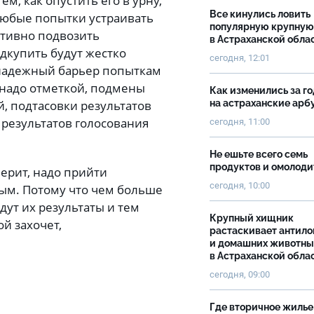
м, как опустить его в урну,
Все кинулись ловить
 любые попытки устраивать
популярную крупную
ктивно подвозить
в Астраханской обла
одкупить будут жестко
сегодня, 12:01
н надежный барьер попыткам
 надо отметкой, подмены
Как изменились за г
, подтасовки результатов
на астраханские ар
 результатов голосования
сегодня, 11:00
Не ешьте всего семь
продуктов и омолоди
верит, надо прийти
сегодня, 10:00
ным. Потому что чем больше
ут их результаты и тем
Крупный хищник
ой захочет,
растаскивает антило
и домашних животны
в Астраханской обла
сегодня, 09:00
Где вторичное жилье