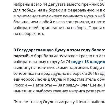
избраны всего 44 депутата вместо прежних 58
Для победы на выборах и в федеральную, и в 
в одномандатном округе кандидату нужно наб
больше, чем любой из его соперников, а парт
избирателей, пришедших на выборы. Порога я
на выборах нет.
В Государственную Думу в этом году балл
партий.
А борьбу за депутатское кресло по 
избирательному округу № 74
ведут 13 кандид
выдвинуты политическими партиями. Среди н
соперника на предыдущих выборах в 2016 год
единоросс Леонид Огуль и представитель об
России — Патриоты — За правду» Олег Шеин. М
нынешних выборах главная интрига разверне
Пять лет назад Огуль выиграл у Шеина выборы