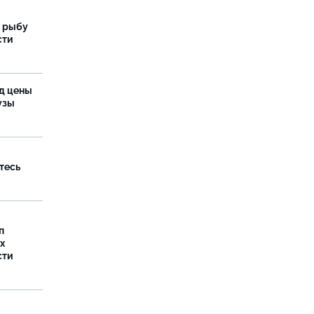
 рыбу
сти
од цены
бузы
тесь
п
х
сти