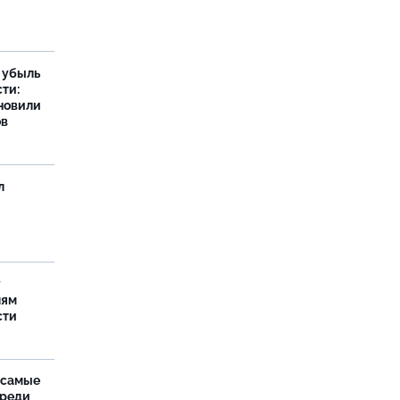
а убыль
ти:
новили
ов
л
у
лям
сти
 самые
среди