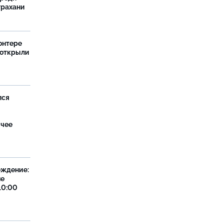
трахани
онтере
 открыли
лся
ячее
еждение:
не
10:00