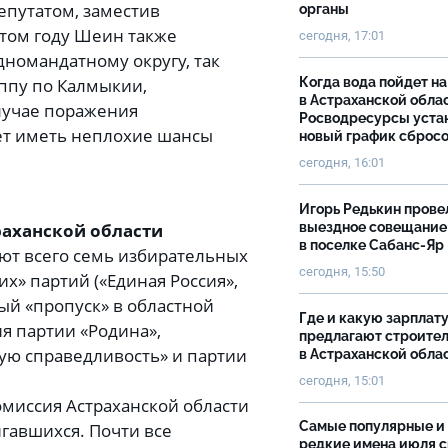
епутатом, заместив
органы
этом году Шеин также
сегодня, 17:01
дномандатному округу, так
уппу по Калмыкии,
Когда вода пойдет н
в Астраханской облас
случае поражения
Росводресурсы уста
дет иметь неплохие шансы
новый график сброс
сегодня, 16:01
Игорь Редькин прове
раханской области
выездное совещание
в поселке Сабанс-Яр
уют всего семь избирательных
сегодня, 15:50
» партий («Единая Россия»,
ный «пропуск» в областной
Где и какую зарплат
я партии «Родина»,
предлагают строите
ую справедливость» и партии
в Астраханской обла
сегодня, 15:01
омиссия Астраханской области
Самые популярные и
гавшихся. Почти все
редкие имена июля 