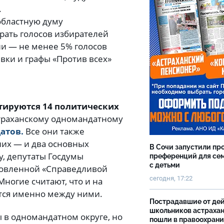
.
областную думу
рать голосов избирателей
ии — не менее 5% голосов
вки и графы «Против всех»
отируются 14 политических
Астраханскому одномандатному
атов.
Все они также
их — и два основных
В Сочи запустили пр
у, депутаты Госдумы
преференций для се
с детьми
новленной «Справедливой
сегодня, 17:22
ногие считают, что и на
тся именно между ними.
Пострадавшие от де
школьников астраха
 в одномандатном округе, но
пошли в правоохран