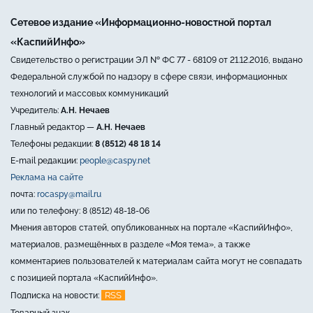
Сетевое издание «Информационно-новостной портал
«КаспийИнфо»
Свидетельство о регистрации ЭЛ № ФС 77 - 68109 от 21.12.2016, выдано
Федеральной службой по надзору в сфере связи, информационных
технологий и массовых коммуникаций
Учредитель:
А.Н. Нечаев
Главный редактор —
А.Н. Нечаев
Телефоны редакции:
8 (8512) 48 18 14
E-mail редакции:
people@caspy.net
Реклама на сайте
почта:
rocaspy@mail.ru
или по телефону: 8 (8512) 48-18-06
Мнения авторов статей, опубликованных на портале «КаспийИнфо»,
материалов, размещённых в разделе «Моя тема», а также
комментариев пользователей к материалам сайта могут не совпадать
с позицией портала «КаспийИнфо».
RSS
Подписка на новости:
Товарный знак